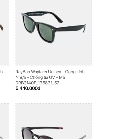
nh
RayBan Wayfarer Unisex – Gọng kính
Nhựa – Chống tia UV – Mã
0RB2140F_135831_52
5.440.000
đ