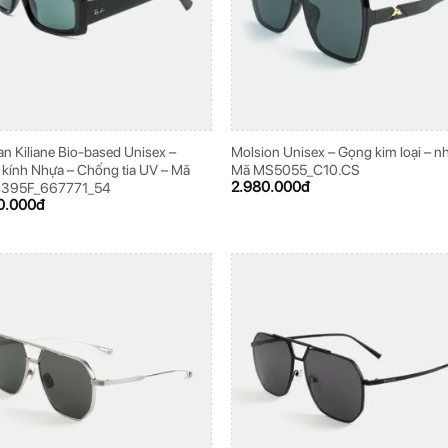
n Kiliane Bio-based Unisex –
Molsion Unisex – Gọng kim loại – n
kính Nhựa – Chống tia UV – Mã
Mã MS5055_C10.CS
2.980.000
đ
395F_667771_54
0.000
đ