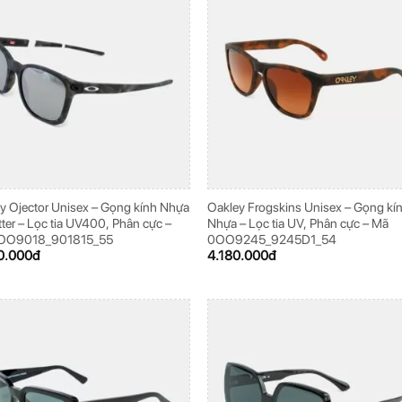
y Ojector Unisex – Gọng kính Nhựa
Oakley Frogskins Unisex – Gọng kí
ter – Lọc tia UV400, Phân cực –
Nhựa – Lọc tia UV, Phân cực – Mã
OO9018_901815_55
0OO9245_9245D1_54
0.000
đ
4.180.000
đ