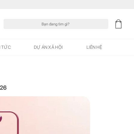
Tìm
kiếm:
N TỨC
DỰ ÁN XÃ HỘI
LIÊN HỆ
026