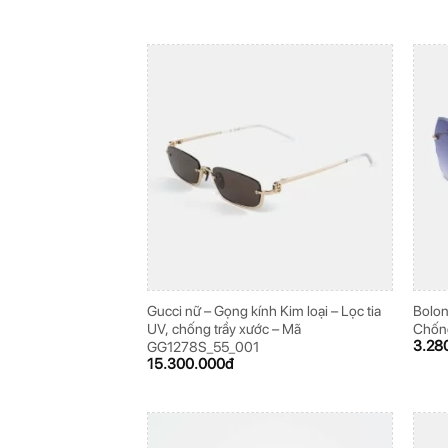
Gucci nữ – Gọng kính Kim loại – Lọc tia
Bolon
UV, chống trầy xước – Mã
Chốn
3.28
GG1278S_55_001
15.300.000
đ