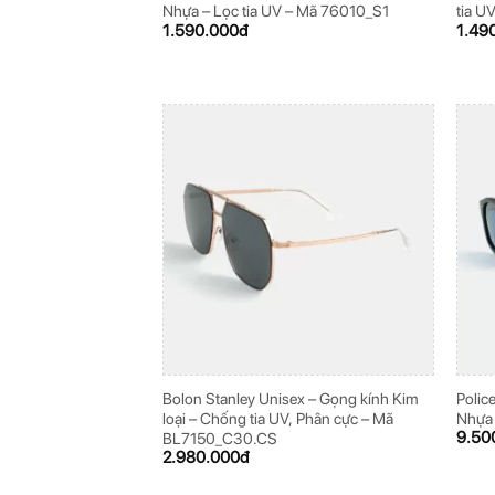
Nhựa – Lọc tia UV – Mã 76010_S1
tia U
1.590.000
đ
1.49
Bolon Stanley Unisex – Gọng kính Kim
Polic
loại – Chống tia UV, Phân cực – Mã
Nhựa 
9.50
BL7150_C30.CS
2.980.000
đ