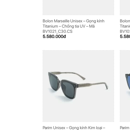
Bolon Marseille Unisex – Gọng kính
Bolon
Titanium – Chống tia UV – Mã
Titan
BV1021_C30.CS
BV10
5.580.000
đ
5.58
Parim Unisex – Gọng kính Kim loại –
Parim