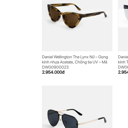
Daniel Wellington The Lynx Nữ – Gọng
Danie
kính nhựa Acetate, Chống tia UV – Mã
kính 
DW00900023
DW0
2.954.000
đ
2.95