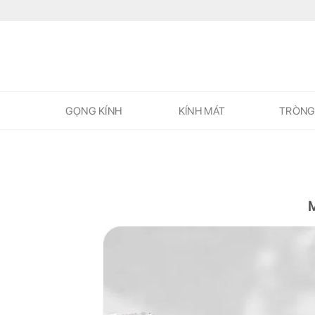
Skip
to
content
GỌNG KÍNH
KÍNH MÁT
TRÒNG
M