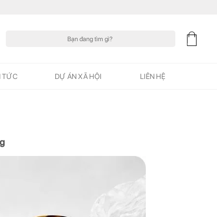
Tìm
kiếm:
N TỨC
DỰ ÁN XÃ HỘI
LIÊN HỆ
ng