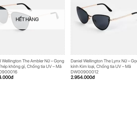
HẾT HÀNG
l Wellington The Ambler Nữ – Gọng
Daniel Wellington The Lynx Nữ – G
Thép không gỉ, Chống tia UV – Mã
kính Kim loại, Chống tia UV – Mã
0900016
DW00900012
4.000
đ
2.954.000
đ