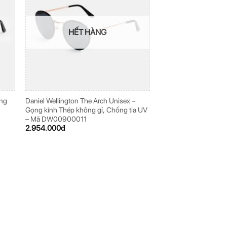
HẾT HÀNG
ọng
Daniel Wellington The Arch Unisex –
Gọng kính Thép không gỉ, Chống tia UV
– Mã DW00900011
2.954.000
đ