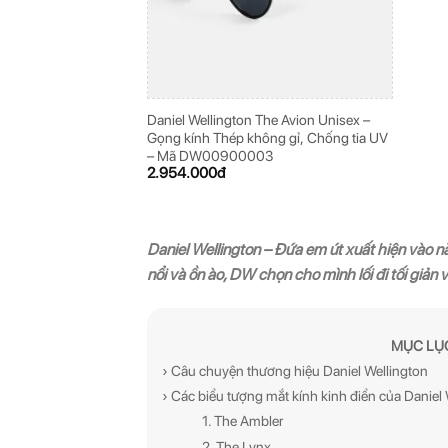
Daniel Wellington The Avion Unisex –
Gọng kính Thép không gỉ, Chống tia UV
– Mã DW00900003
2.954.000
đ
Daniel Wellington – Đứa em út xuất hiện vào 
nổi và ồn ào, DW chọn cho mình lối đi tối giản 
MỤC LỤ
› Câu chuyện thương hiệu Daniel Wellington
› Các biểu tượng mắt kính kinh điển của Daniel
1. The Ambler
2. The Lynx