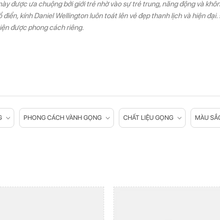
này được ưa chuộng bởi giới trẻ nhờ vào sự trẻ trung, năng động và kh
điển, kính Daniel Wellington luôn toát lên vẻ đẹp thanh lịch và hiện đại
hiện được phong cách riêng.
G
PHONG CÁCH VÀNH GỌNG
CHẤT LIỆU GỌNG
MÀU SẮ