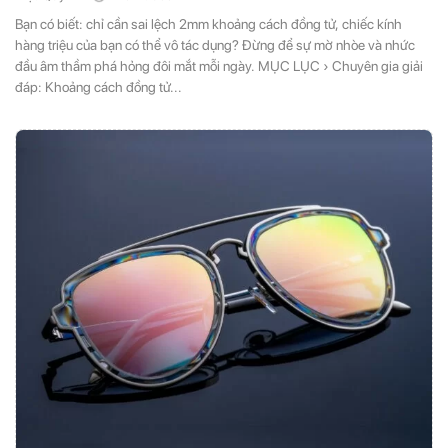
Bạn có biết: chỉ cần sai lệch 2mm khoảng cách đồng tử, chiếc kính
hàng triệu của bạn có thể vô tác dụng? Đừng để sự mờ nhòe và nhức
đầu âm thầm phá hỏng đôi mắt mỗi ngày. MỤC LỤC › Chuyên gia giải
đáp: Khoảng cách đồng tử...