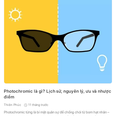
Photochromic là gì? Lịch sử, nguyên lý, ưu và nhược
điểm
11 tháng trước
Thiên Phúc
Photochromic từng là bí mật quân sự để chống chói từ bom hạt nhân –