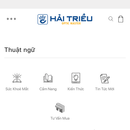
Skip
to
content
Thuật ngữ
Sức Khoẻ Mắt
Cẩm Nang
Kiến Thức
Tin Tức Mới
Tư Vấn Mua