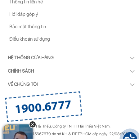
Thông tin liên hệ
Hỏi đáp góp ý
Bảo mật thông tin
Điều khoản sử dụng
HỆ THỐNG CỬA HÀNG
CHÍNH SÁCH
VỀ CHÚNG TÔI
Copyright by Kính Hải Triều.
Công ty TNHH Hải Triều Việt Nam.
GPDKKD Số: 0315667679 do sở KH & ĐT TP.HCM cấp ngày: 22/08/2022.