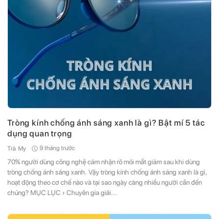
Tròng kính chống ánh sáng xanh là gì? Bật mí 5 tác
dụng quan trọng
9 tháng trước
Trà My
70% người dùng công nghệ cảm nhận rõ mỏi mắt giảm sau khi dùng
tròng chống ánh sáng xanh. Vậy tròng kính chống ánh sáng xanh là gì,
hoạt động theo cơ chế nào và tại sao ngày càng nhiều người cần đến
chúng? MỤC LỤC › Chuyên gia giải...