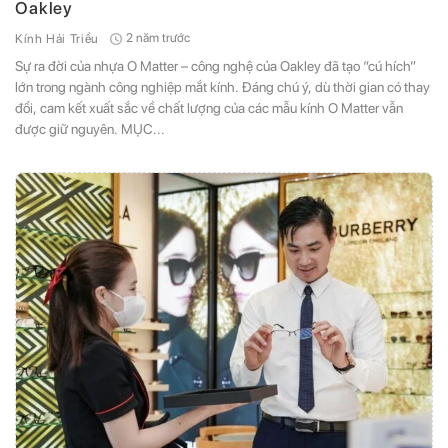
Oakley
2 năm trước
Kính Hải Triều
Sự ra đời của nhựa O Matter – công nghệ của Oakley đã tạo “cú hích”
lớn trong ngành công nghiệp mắt kính. Đáng chú ý, dù thời gian có thay
đổi, cam kết xuất sắc về chất lượng của các mẫu kính O Matter vẫn
được giữ nguyên. MỤC...