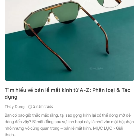
Tìm hiểu về bản lề mắt kính từ A-Z: Phân loại & Tác
dụng
2 năm trước
Thùy Dung
Bạn có bao giờ thắc mắc rằng, tại sao gọng kính lại có thể đóng mở dễ
dàng đến vậy? Bí mật đằng sau sự linh hoạt này là nhờ vào một bộ phận
nhỏ nhưng vô cùng quan trọng – bản lề mắt kính. MỤC LỤC › Giải
thích...