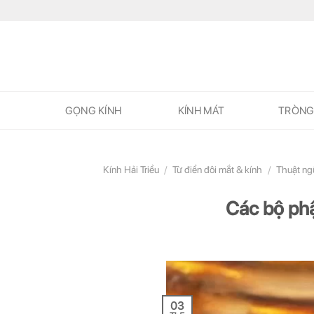
Skip
to
content
GỌNG KÍNH
KÍNH MÁT
TRÒNG
Kính Hải Triều
/
Từ điển đôi mắt & kính
/
Thuật ng
Các bộ ph
03