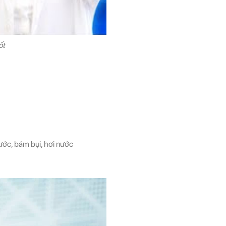
ốt
xước, bám bụi, hơi nước