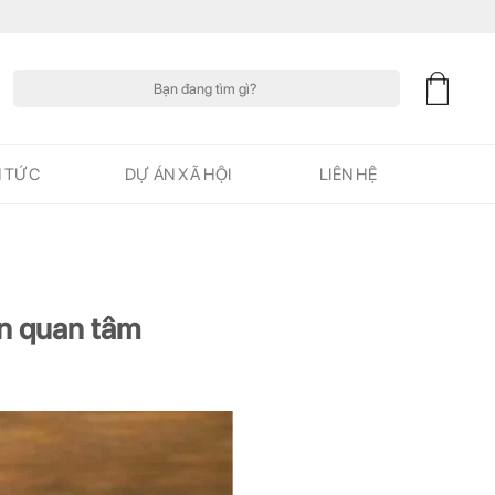
Tìm
kiếm:
N TỨC
DỰ ÁN XÃ HỘI
LIÊN HỆ
n quan tâm