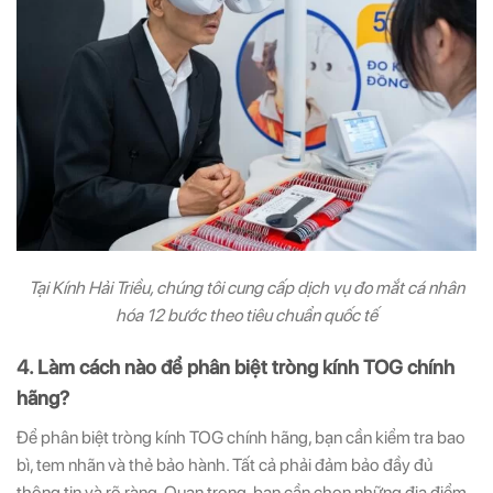
Tại Kính Hải Triều, chúng tôi cung cấp dịch vụ đo mắt cá nhân
hóa 12 bước theo tiêu chuẩn quốc tế
4. Làm cách nào để phân biệt tròng kính TOG chính
hãng?
Để phân biệt tròng kính TOG chính hãng, bạn cần kiểm tra bao
bì, tem nhãn và thẻ bảo hành. Tất cả phải đảm bảo đầy đủ
thông tin và rõ ràng. Quan trọng, bạn cần chọn những địa điểm