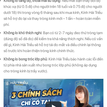
Không lo tăng độ, thoải mái sử dụng
: Nếu mắt bạn thay đổi độ
khúc xạ (từ 0.5 độ cho người trên 18 tuổi và 0.75 độ cho người
dưới 18) thì trong vòng 6 tháng sau khi mua kính, Kính Hải Triều
sẽ hỗ trợ đo lại và thay tròng kính mới – 1 lần – hoàn toàn miễn
phí.
Không lo khó thích nghi
: Bạn có từ 2-7 ngày đeo thử tròng tạm
(đúng độ số đã đo) để kiểm tra khả năng thích nghi. Nếu có vấn
đề gì, Kính Hải Triều sẽ hỗ trợ tái đo mắt và điều chỉnh lại thông
số trước khi hoàn thiện tròng kính chính thức.
Không lo bong tróc lớp phủ
: Kính Hải Triều bảo hành các lỗi đến
từ phía nhà sản xuất như bong tróc lớp phủ (không áp dụng
cho tròng kính bị trầy xước).