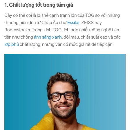
1. Chất lượng tốt trong tầm giá
Đây có thể coi là lợi thế cạnh tranh lớn của TOG so với những
thương hiệu đến từ Châu Âu như
Essilor
, ZEISS hay
Rodenstocks. Tròng kính TOG tích hợp nhiều công nghệ tiên
tiến như chống
ánh sáng xanh
, đổi màu, chiết suất cao và các
lớp phủ
chất lượng, nhưng vẫn có mức giá rất dễ tiếp cận