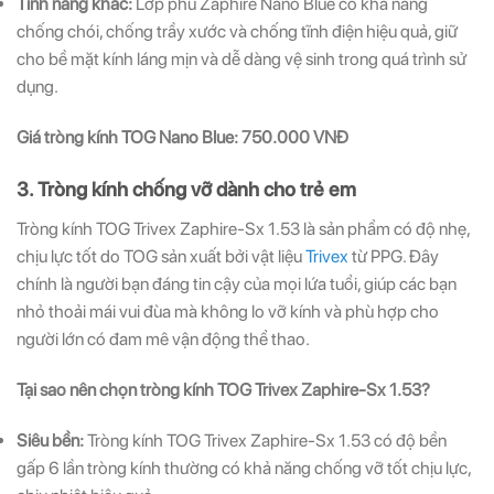
Tính năng khác:
Lớp phủ Zaphire Nano Blue có khả năng
chống chói, chống trầy xước và chống tĩnh điện hiệu quả, giữ
cho bề mặt kính láng mịn và dễ dàng vệ sinh trong quá trình sử
dụng.
Giá tròng kính TOG Nano Blue: 750.000 VNĐ
3. Tròng kính chống vỡ dành cho trẻ em
Tròng kính TOG Trivex Zaphire-Sx 1.53 là sản phẩm có độ nhẹ,
chịu lực tốt do TOG sản xuất bởi vật liệu
Trivex
từ PPG. Đây
chính là người bạn đáng tin cậy của mọi lứa tuổi, giúp các bạn
nhỏ thoải mái vui đùa mà không lo vỡ kính và phù hợp cho
người lớn có đam mê vận động thể thao.
Tại sao nên chọn tròng kính TOG Trivex Zaphire-Sx 1.53?
Siêu bền:
Tròng kính TOG Trivex Zaphire-Sx 1.53 có độ bền
gấp 6 lần tròng kính thường có khả năng chống vỡ tốt chịu lực,