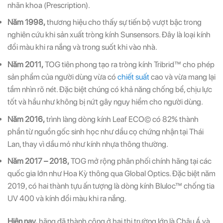
nhãn khoa (Prescription).
Năm 1998,
thương hiệu cho thấy sự tiến bộ vượt bậc trong
nghiên cứu khi sản xuất tròng kính Sunsensors. Đây là loại kính
đổi màu khi ra nắng và trong suốt khi vào nhà.
Năm 2011,
TOG tiên phong tạo ra tròng kính Tribrid™ cho phép
sản phẩm của người dùng vừa có
chiết suất
cao và vừa mang lại
tầm nhìn rõ nét. Đặc biệt chúng có khả năng chống bể, chịu lực
tốt và hầu như không bị nứt gây nguy hiểm cho người dùng.
Năm 2016,
trình làng dòng kính Leaf ECO© có 82% thành
phần từ nguồn gốc sinh học như dầu cọ chứng nhận tại Thái
Lan, thay vì dầu mỏ như kính nhựa thông thường.
Năm 2017 – 2018,
TOG mở rộng phân phối chính hãng tại các
quốc gia lớn như Hoa Kỳ thông qua Global Optics. Đặc biệt năm
2019, có hai thành tựu ấn tượng là dòng kính Bluloc™ chống tia
UV 400 và kính đổi màu khi ra nắng.
Hiện nay,
hãng đã thành công ở hai thị trường lớn là Châu Á và