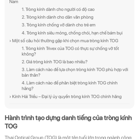
Nam
1. Tròng kính dành cho người có độ cao
2. Tròng kính dành cho dân văn phòng
3. Tròng kính chống vỡ dành cho trẻ em
4. Tròng kính siêu mỏng, chống chói, hạn chế bám bụi
› Một số câu hỏi thường gặp khi chọn mua tròng kính TOG
1. Tròng kính Trivex của TOG có thực sự chống vỡ tốt
không?
2. Giá tròng kính TOG là bao nhiêu?
3. Làm cách nào để lựa chọn tròng kính TOG phù hợp với
bản thân?
4. Làm cách nào để phân biệt tròng kính TOG chính
hãng?
› Kính Hải Triều – Đại lý ủy quyền tròng kính TOG chính hãng
ĐĂNG KÝ NGAY ĐỂ NHẬN
ĐĂNG KÝ NGAY ĐỂ NHẬN
Hành trình tạo dựng danh tiếng của tròng kính
Những thông tin hữu ích và ưu đãi quà tặng dành riêng
Những thông tin hữu ích & ưu đãi đặc biệt dành riêng
TOG
cho bạn!
cho bạn!
Thai Optical Group (TOG) là một tên tuổi lớn trong ngành công