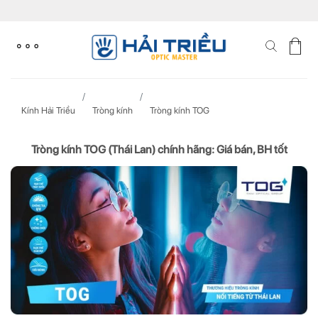
Skip
to
content
Kính Hải Triều
Tròng kính
Tròng kính TOG
Tròng kính TOG (Thái Lan) chính hãng: Giá bán, BH tốt