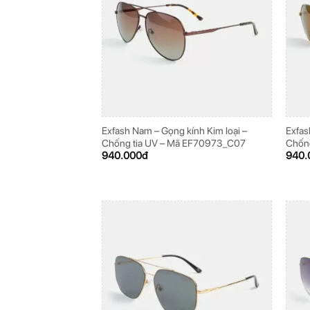
Exfash Nam – Gọng kính Kim loại –
Exfas
Chống tia UV – Mã EF70973_C07
Chốn
940.000
đ
940.