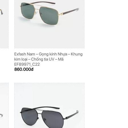
Exfash Nam – Gọng kính Nhựa – Khung
kim loại – Chống tia UV – Mã
EF89971_C22
860.000
đ