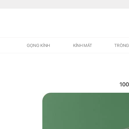
Skip
to
content
GỌNG KÍNH
KÍNH MÁT
TRÒNG
100