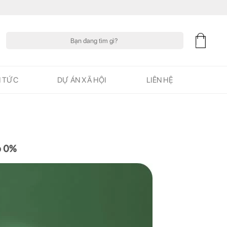
Tìm
kiếm:
N TỨC
DỰ ÁN XÃ HỘI
LIÊN HỆ
p 0%