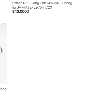
Exfash Nữ – Gọng kính Kim loại – Chống
tia UV – Mã EF29754_C20
840.000
đ
Chống