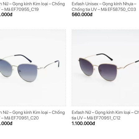
h Nữ – Gọng kính Kim loại – Chống
Exfash Unisex – Gọng kính Nhựa –
V – Mã EF70955_C19
Chống tia UV – Mã EF58750_C03
0.000
đ
560.000
đ
h Nữ – Gọng kính Kim loại – Chống
Exfash Nữ – Gọng kính Kim loại – 
V – Mã EF70951_C20
tia UV – Mã EF70951_C12
0.000
đ
1.100.000
đ