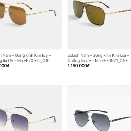
h Nam – Gọng kính Kim loại –
Exfash Nam – Gọng kính Kim loại –
g tia UV – Mã EF70972_C10
Chống tia UV – Mã EF70971_C10
000
đ
1.150.000
đ