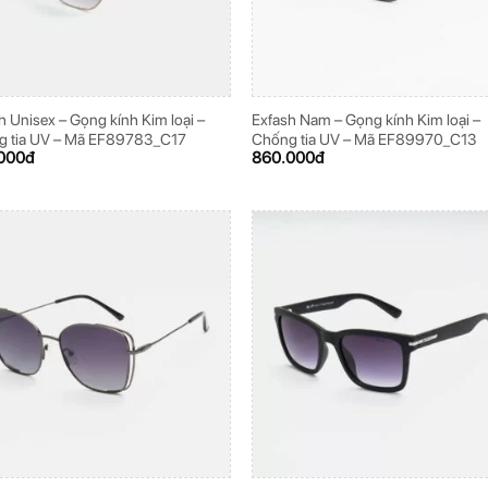
h Unisex – Gọng kính Kim loại –
Exfash Nam – Gọng kính Kim loại –
g tia UV – Mã EF89783_C17
Chống tia UV – Mã EF89970_C13
000
đ
860.000
đ