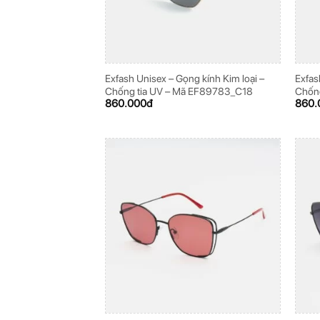
Exfash Unisex – Gọng kính Kim loại –
Exfas
Chống tia UV – Mã EF89783_C18
Chốn
860.000
đ
860.