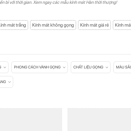
ền bỉ với thời gian. Xem ngay các mẫu kính mát Hàn thời thượng!
ính mát trắng
Kính mát không gọng
Kính mát giá rẻ
Kính mát
G
PHONG CÁCH VÀNH GỌNG
CHẤT LIỆU GỌNG
MÀU SẮ
ĂNG