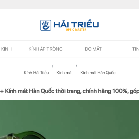
 KÍNH
KÍNH ÁP TRÒNG
ĐO MẮT
TI
Kính Hải Triều
Kính mát
Kính mát Hàn Quốc
+ Kính mát Hàn Quốc thời trang, chính hãng 100%, gó
ĐĂNG KÝ NGAY ĐỂ NHẬN
ĐĂNG KÝ NGAY ĐỂ NHẬN
Những thông tin hữu ích và ưu đãi quà tặng dành riêng cho bạn!
Những thông tin hữu ích & ưu đãi đặc biệt dành riêng cho bạn!