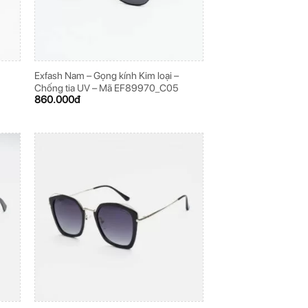
Exfash Nam – Gọng kính Kim loại –
Chống tia UV – Mã EF89970_C05
860.000
đ