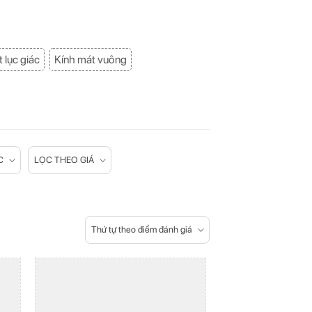
 lục giác
Kính mát vuông
C
LỌC THEO GIÁ
Thứ tự theo điểm đánh giá