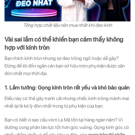
Tổng hợp chất liệu nên mua nhất khi đeo kính
Vài sai lầm có thể khiến bạn cảm thấy không
hợp với kính tròn
Bạn thích kính tròn nhưng sợ đeo trông ngố hoặc dễ gãy?
Đừng để lời đồn ngăn cản bạn sở hữu món phụ kiện được săn
đón nhất mọi thời đại.
1. Lầm tưởng: Gọng kính tròn rất yếu và khó bảo quản
Điều này có thể gây tranh cãi nhưng chiếc kính trông mảnh mai
nhất lại là kẻ lỳ đòn nhất trong tủ phụ kiện của bạn.
Bạn có biết vì sao cầu vòm La Mã tồn tại hàng ngàn năm? Vì
đường cong phân tán lực tốt hơn góc vuông. Gọng kính góc có
nhiều điểm chết và dễ gãy khi va đập, còn
gọng tròn thì phân