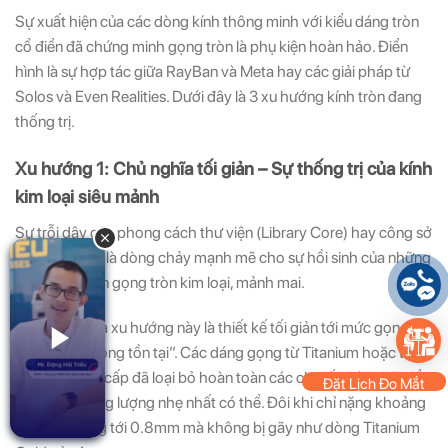
Sự xuất hiện của các dòng kính thông minh với kiểu dáng tròn
cổ điển đã chứng minh gọng tròn là phụ kiện hoàn hảo. Điển
hình là sự hợp tác giữa RayBan và Meta hay các giải pháp từ
Solos và Even Realities. Dưới đây là 3 xu hướng kính tròn đang
thống trị.
Xu hướng 1: Chủ nghĩa tối giản – Sự thống trị của kính
kim loại siêu mảnh
Sự trỗi dậy của phong cách thư viện (Library Core) hay công sở
(Office Siren) là dòng chảy mạnh mẽ cho sự hồi sinh của những
chiếc kính cận gọng tròn kim loại, mảnh mai.
Đặc trưng của xu hướng này là thiết kế tối giản tới mức gọng
kính “như không tồn tại”. Các dáng gọng từ Titanium hoặc thép
không gỉ cao cấp đã loại bỏ hoàn toàn các chi tiết thừa thãi để
Đặt Lịch Đo Mắt
đạt được trọng lượng nhẹ nhất có thể. Đôi khi chỉ nặng khoảng
3 gram, mỏng tới 0.8mm mà không bị gãy như dòng Titanium