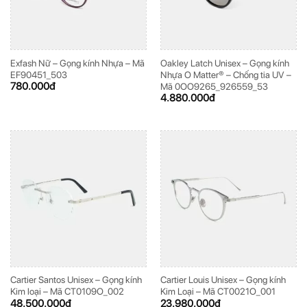
Exfash Nữ – Gọng kính Nhựa – Mã
Oakley Latch Unisex – Gọng kính
EF90451_503
Nhựa O Matter® – Chống tia UV –
780.000
đ
Mã 0OO9265_926559_53
4.880.000
đ
Cartier Santos Unisex – Gọng kính
Cartier Louis Unisex – Gọng kính
Kim loại – Mã CT0109O_002
Kim Loại – Mã CT0021O_001
48.500.000
đ
23.980.000
đ