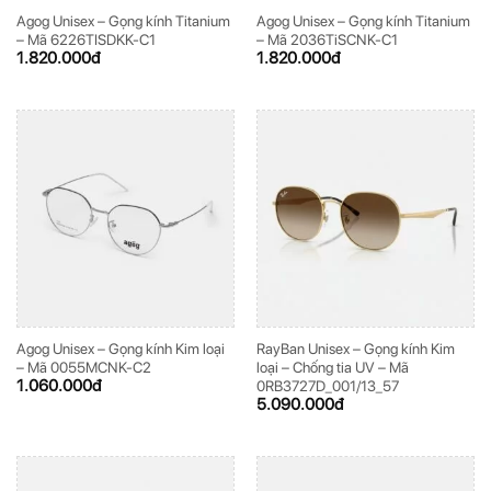
Agog Unisex – Gọng kính Titanium
Agog Unisex – Gọng kính Titanium
– Mã 6226TISDKK-C1
– Mã 2036TiSCNK-C1
1.820.000
đ
1.820.000
đ
Agog Unisex – Gọng kính Kim loại
RayBan Unisex – Gọng kính Kim
– Mã 0055MCNK-C2
loại – Chống tia UV – Mã
1.060.000
đ
0RB3727D_001/13_57
5.090.000
đ