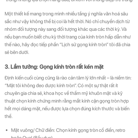
Một thiết kế mang trong mình nhiều tầng ý nghĩa văn hoá sâu
sắc như vậy không thể bị coi là hết thời. Nó chỉ chuyển dịch từ
nhóm đối tượng này sang đối tượng khác qua các thời kỳ. Và
nếu bạn muốn biết chu kỳ thời trang của kính tròn hấp dẫn như
thế nào, hãy đọc tiếp phần “Lịch sử gọng kính tròn” tôi đã chia
sẻ bên dưới.
3. Lầm tưởng: Gọng kính tròn rất kén mặt
Định kiến cuối cùng cũng là rào cản tâm lý lớn nhất – là niềm tin:
“Mặt tôi không đeo được kính tròn”. Có một sự thật rất ít
chuyên gia chia sẻ, khoa học về thẩm mỹ khuôn mặt và kỹ
thuật chọn kính chứng minh rằng mắt kính cận gọng tròn hợp
hết mọi dáng mặt, nếu được lựa chọn đúng kích thước và biến
thể.
Mặt vuông/ Chữ điền: Chọn kính gọng tròn cổ điển, retro
hoặc Oval (Bầu dục)