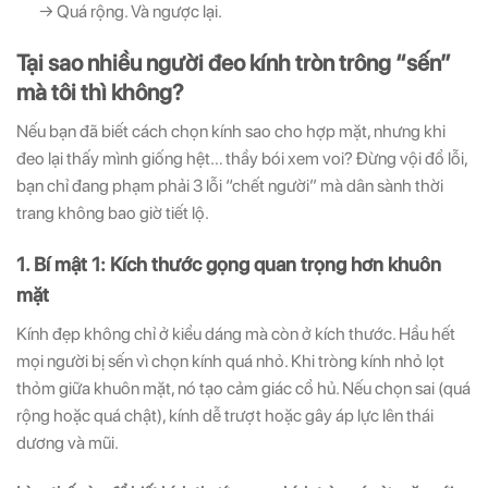
→ Quá rộng. Và ngược lại.
Tại sao nhiều người đeo kính tròn trông “sến”
mà tôi thì không?
Nếu bạn đã biết cách chọn kính sao cho hợp mặt, nhưng khi
đeo lại thấy mình giống hệt… thầy bói xem voi? Đừng vội đổ lỗi,
bạn chỉ đang phạm phải 3 lỗi “chết người” mà dân sành thời
trang không bao giờ tiết lộ.
1. Bí mật 1: Kích thước gọng quan trọng hơn khuôn
mặt
Kính đẹp không chỉ ở kiểu dáng mà còn ở kích thước. Hầu hết
mọi người bị sến vì chọn kính quá nhỏ. Khi tròng kính nhỏ lọt
thỏm giữa khuôn mặt, nó tạo cảm giác cổ hủ. Nếu chọn sai (quá
rộng hoặc quá chật), kính dễ trượt hoặc gây áp lực lên thái
dương và mũi.