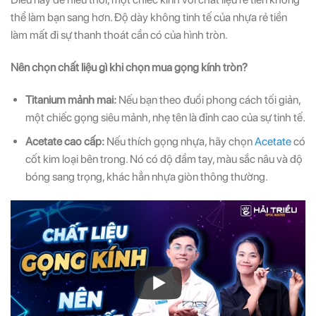
thể làm bạn sang hơn. Độ dày không tinh tế của nhựa rẻ tiền
làm mất đi sự thanh thoát cần có của hình tròn.
Nên chọn chất liệu gì khi chọn mua gọng kính tròn?
Titanium mảnh mai:
Nếu bạn theo đuổi phong cách tối giản,
một chiếc gọng siêu mảnh, nhẹ tên là đỉnh cao của sự tinh tế.
Acetate cao cấp:
Nếu thích gọng nhựa, hãy chọn
Acetate
có
cốt kim loại bên trong. Nó có độ đầm tay, màu sắc nâu và độ
bóng sang trọng, khác hẳn nhựa giòn thông thường.