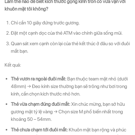
Làm thế nào để biết kích thước gọng kính tròn có vừa vặn với
khuôn mặt tôi không?
Chỉ cần 10 giây đứng trước gương.
Đặt một cạnh dọc của thẻ ATM vào chính giữa sống mũi.
Quan sát xem cạnh còn lại của thẻ kết thúc ở đâu so với đuôi
mắt bạn.
Kết quả:
Thẻ vươn ra ngoài đuôi mắt:
Bạn thuộc team mặt nhỏ (dưới
48mm) → Đeo kính size thường bạn sẽ trông như bơi trong
kính, cần chọn kích thước nhỏ hơn.
Thẻ vừa chạm đúng đuôi mắt:
Xin chúc mừng, bạn sở hữu
gương mặt tỷ lệ vàng → Chọn size M phổ biến nhất trong
khoảng 50 – 54mm.
Thẻ chưa chạm tới đuôi mắt:
Khuôn mặt bạn rộng và phúc