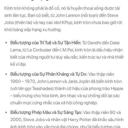
Kính tròn không phải là đồ cổ, nó là huyền thoại sống được tái
sinh liên tục. Bạn có biết, từ John Lennon (nổi loạn) đến Steve
Jobs (thiên tài) và nay các idol KPop, kính tròn chưa bao giờ rời
khỏi bảng xếp hạng xu hướng.
Biểu tượng của Trí Tuệ và Sự Tận Hiến:
Từ Gandhi đến Dalai
Lama, từ Le Corbusier đến I.M.Pei, kính tròn là dấu hiệu nhận
biết của những người tư duy sâu sắc, kiến trúc sư và nhà thiết
kế vĩ đại.
Biểu tượng của Sự Phản Kháng và Tự Do:
Vào thập niên
1960 – 1970, John Lennon và Janis Joplin đã biến kính tròn
(với tên gọi Teashades) thành cờ hiệu của phong trào Hippie
– biểu trưng cho hòa bình, âm nhạc và sự chống đối lại các
chuẩn mực cứng nhắc của xã hội công nghiệp.
Biểu tượng Phép Màu và Sự Sáng Tạo:
Vào thập niên 90 và
2000, Steve Jobs và nhân vật Harry Potter đã khắc sâu hình
ảnh kính tròn vào văn hoá đại chúng, như là biểu tượng của