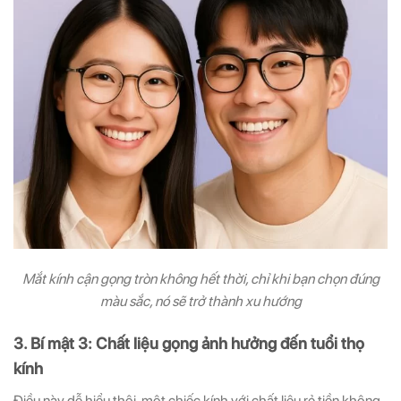
Mắt kính cận gọng tròn không hết thời, chỉ khi bạn chọn đúng
màu sắc, nó sẽ trở thành xu hướng
3. Bí mật 3: Chất liệu gọng ảnh hưởng đến tuổi thọ
kính
Điều này dễ hiểu thôi, một chiếc kính với chất liệu rẻ tiền không