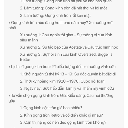
1. Lầm tưởng: Gọng kính tròn rất yếu và khó bảo quản
2. Lầm tưởng: Gọng kính tròn đã hết thời và lỗi mốt
3. Lầm tưởng: Gọng kính tròn rất kén mặt
› Gọng kính tròn nào đang hot trend năm nay? Xu hướng mới
nhất
Xu hướng 1: Chủ nghĩa tối giản – Sự thống trị của kính
siêu mảnh
Xu hướng 2: Sự táo bạo của Acetate và Cấu trúc hình học
Xu hướng 3: Sự hồi sinh của kính Oversized: Bigger is
Better
› Lịch sử gọng kính tròn: Từ biểu tượng đến xu hướng vĩnh cửu
1. Khởi nguồn từ thế kỷ 13 – 19: Sự độc quyền bất đắc dĩ
2. Thời kỳ hoàng kim 1920 – 1970: Cuộc nổi loạn
3. Ngày nay: Sức hấp dẫn Tâm lý và Thẩm mỹ vĩnh cửu
› Tư vấn chọn gọng kính tròn: Giá, Kiểu dáng, Câu hỏi thường
gặp
1. Gọng kính cận tròn giá bao nhiêu?
2. Kính gọng tròn Retro và cổ điển khác gì nhau?
3. Cận thị nặng có nên đeo gọng kính tròn không?