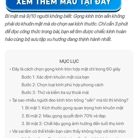
Bí mật mà 9/10 người không biết: Gọng kính tròn sến không
phải do khuôn mặt mà do chọn sai kích thước. Chỉ cần 3 phút
để đọc công thức trong bài, bạn sẽ tìm được chiếc kính hoàn
hảo cùng bộ sưu tập xu hướng đang thịnh hành nhất.
MỤC LỤC
› Đây là cách chọn gọng kính tròn hợp mặt chỉ trong 60 giây
Bước 1: Xác định khuôn mặt của bạn
Bước 2: Chọn loại kính phù hợp phong cách
Bước 3: Thử và kiểm tra sự thoải mái
› Tại sao nhiều người đeo kính tròn trông “sến” mà tôi thì không?
1. Bí mật 1: Kích thước gọng quan trọng hơn khuôn mặt
2. Bí mật 2: Màu gọng quyết định 70% vẻ đẹp
3. Bí mật 3: Chất liệu gọng ảnh hưởng đến tuổi thọ kính
› Vài sai lầm có thể khiến bạn cảm thấy không hợp với kính tròn