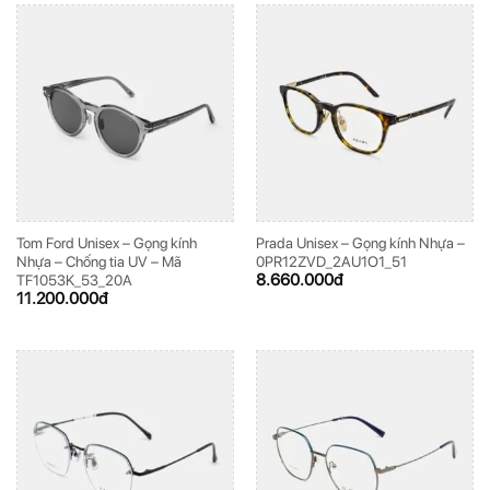
Tom Ford Unisex – Gọng kính
Prada Unisex – Gọng kính Nhựa –
Nhựa – Chống tia UV – Mã
0PR12ZVD_2AU1O1_51
8.660.000
đ
TF1053K_53_20A
11.200.000
đ