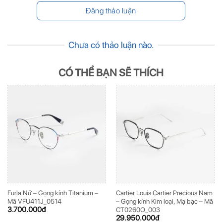
Chưa có thảo luận nào.
CÓ THỂ BẠN SẼ THÍCH
Furla Nữ – Gọng kính Titanium –
Cartier Louis Cartier Precious Nam
Mã VFU411J_0514
– Gọng kính Kim loại, Mạ bạc – Mã
3.700.000
đ
CT0260O_003
29.950.000
đ