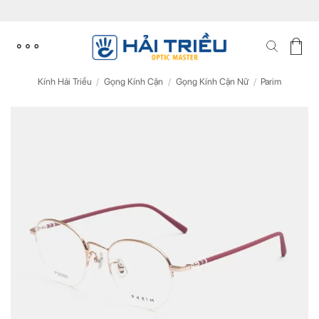
Skip
to
content
Kính Hải Triều
/
Gọng Kính Cận
/
Gọng Kính Cận Nữ
/
Parim