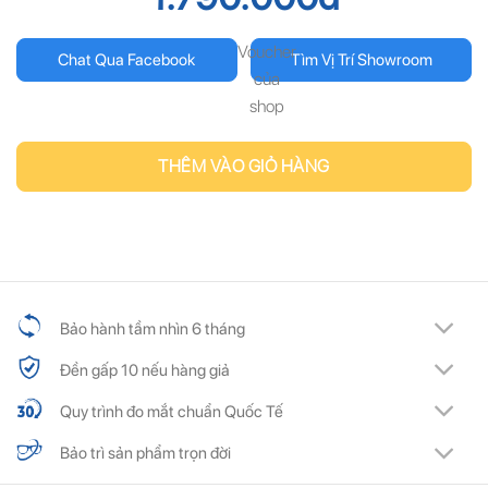
ĐĂNG KÝ
ĐĂNG KÝ
Voucher
Chat Qua Facebook
Tìm Vị Trí Showroom
của
(Vui lòng check thư mục Promotion hoặc Spam nếu bạn không thấy email từ Hải
(Vui lòng check thư mục Promotion hoặc Spam nếu bạn không thấy email từ Hải
Triều)
Triều)
shop
THÊM VÀO GIỎ HÀNG
Bảo hành tầm nhìn 6 tháng
Đền gấp 10 nếu hàng giả
Quy trình đo mắt chuẩn Quốc Tế
Bảo trì sản phẩm trọn đời