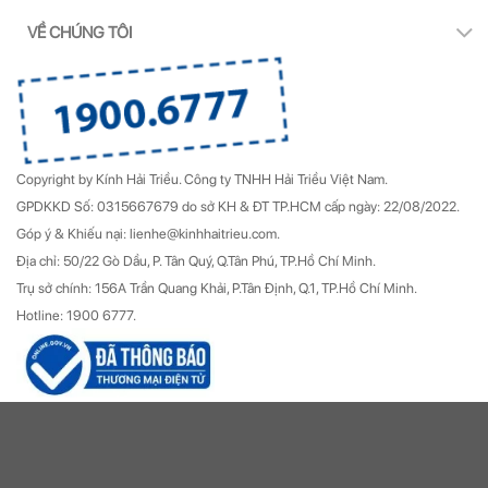
VỀ CHÚNG TÔI
Copyright by Kính Hải Triều.
Công ty TNHH Hải Triều Việt Nam.
GPDKKD Số: 0315667679 do sở KH & ĐT TP.HCM cấp ngày: 22/08/2022.
Góp ý & Khiếu nại: lienhe@kinhhaitrieu.com.
Địa chỉ: 50/22 Gò Dầu, P. Tân Quý, Q.Tân Phú, TP.Hồ Chí Minh.
Trụ sở chính: 156A Trần Quang Khải, P.Tân Định, Q.1, TP.Hồ Chí Minh.
Hotline: 1900 6777.