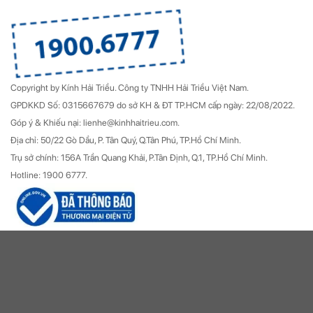
Copyright by Kính Hải Triều.
Công ty TNHH Hải Triều Việt Nam.
GPDKKD Số: 0315667679 do sở KH & ĐT TP.HCM cấp ngày: 22/08/2022.
Góp ý & Khiếu nại: lienhe@kinhhaitrieu.com.
Địa chỉ: 50/22 Gò Dầu, P. Tân Quý, Q.Tân Phú, TP.Hồ Chí Minh.
Trụ sở chính: 156A Trần Quang Khải, P.Tân Định, Q.1, TP.Hồ Chí Minh.
Hotline: 1900 6777.