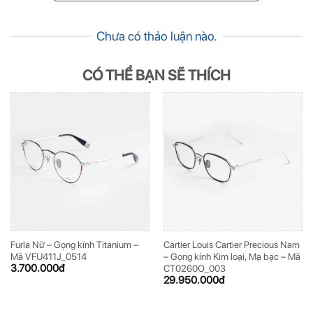
Chưa có thảo luận nào.
CÓ THỂ BẠN SẼ THÍCH
Furla Nữ – Gọng kính Titanium –
Cartier Louis Cartier Precious Nam
Mã VFU411J_0514
– Gọng kính Kim loại, Mạ bạc – Mã
3.700.000
đ
CT0260O_003
29.950.000
đ