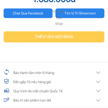
ĐĂNG KÝ
ĐĂNG KÝ
Voucher
Chat Qua Facebook
Tìm Vị Trí Showroom
của
(Vui lòng check thư mục Promotion hoặc Spam nếu bạn không thấy email từ Hải
(Vui lòng check thư mục Promotion hoặc Spam nếu bạn không thấy email từ Hải
Triều)
Triều)
shop
THÊM VÀO GIỎ HÀNG
Bảo hành tầm nhìn 6 tháng
Đền gấp 10 nếu hàng giả
Quy trình đo mắt chuẩn Quốc Tế
Bảo trì sản phẩm trọn đời