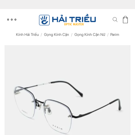
Skip
to
content
Kính Hải Triều
/
Gọng Kính Cận
/
Gọng Kính Cận Nữ
/
Parim