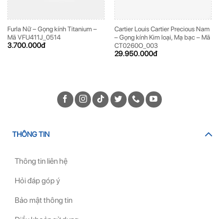
Furla Nữ – Gọng kính Titanium –
Cartier Louis Cartier Precious Nam
Mã VFU411J_0514
– Gọng kính Kim loại, Mạ bạc – Mã
3.700.000
đ
CT0260O_003
29.950.000
đ
THÔNG TIN
Thông tin liên hệ
Hỏi đáp góp ý
Bảo mật thông tin