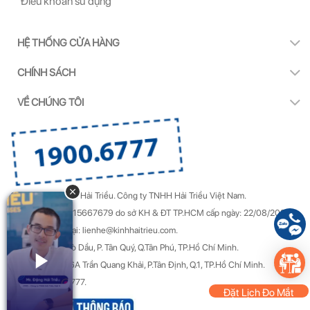
Điều khoản sử dụng
HỆ THỐNG CỬA HÀNG
CHÍNH SÁCH
VỀ CHÚNG TÔI
Copyright by Kính Hải Triều.
Công ty TNHH Hải Triều Việt Nam.
GPDKKD Số: 0315667679 do sở KH & ĐT TP.HCM cấp ngày: 22/08/2022.
Góp ý & Khiếu nại: lienhe@kinhhaitrieu.com.
Địa chỉ: 50/22 Gò Dầu, P. Tân Quý, Q.Tân Phú, TP.Hồ Chí Minh.
Trụ sở chính: 156A Trần Quang Khải, P.Tân Định, Q.1, TP.Hồ Chí Minh.
Hotline: 1900 6777.
Đặt Lịch Đo Mắt