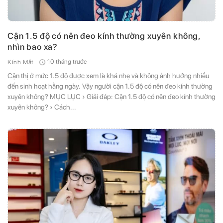
Cận 1.5 độ có nên đeo kính thường xuyên không,
nhìn bao xa?
10 tháng trước
Kính Mắt
Cận thị ở mức 1.5 độ được xem là khá nhẹ và không ảnh hưởng nhiều
đến sinh hoạt hằng ngày. Vậy người cận 1.5 độ có nên đeo kính thường
xuyên không? MỤC LỤC › Giải đáp: Cận 1.5 độ có nên đeo kính thường
xuyên không? › Cách...