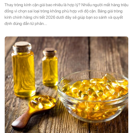
Thay tròng kính cận giá bao nhiêu là hợp lý? Nhiều người mất hàng triệu
đồng vì chọn sai loại tròng không phù hợp với độ cận. Bảng giá tròng
kính chính hãng chi tiết 2026 dưới đây sẽ giúp bạn so sánh và quyết
định đúng đắn từ phân...