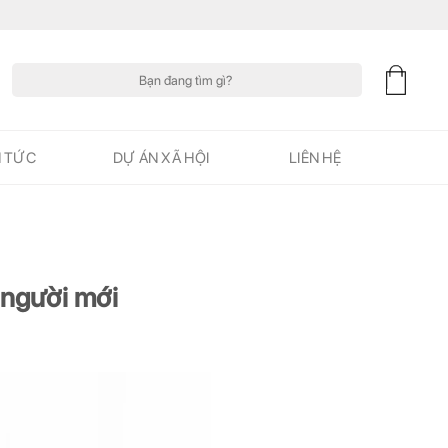
Tìm
kiếm:
N TỨC
DỰ ÁN XÃ HỘI
LIÊN HỆ
 người mới