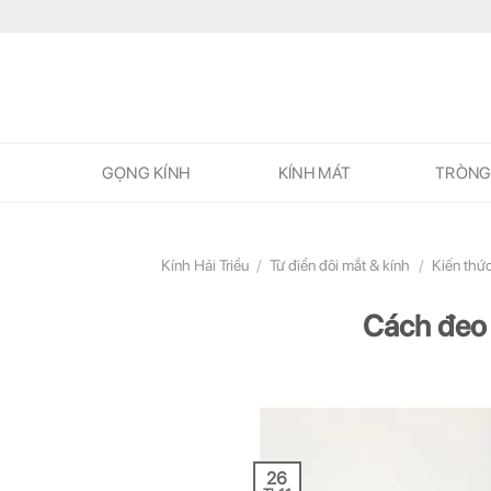
Skip
to
content
GỌNG KÍNH
KÍNH MÁT
TRÒNG
Kính Hải Triều
/
Từ điển đôi mắt & kính
/
Kiến thứ
Cách đeo 
26