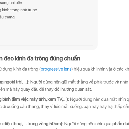
 sang hai bên
 kính trong nhà trước
cầu thang
h đeo kính đa tròng đúng chuẩn
 dụng kính đa tròng (
progressive lens
) hiệu quả khi nhìn vật ở các
ng ngoài trời,…):
Người dùng nên giữ mắt thẳng về phía trước và nhì
 bên mà hãy quay đầu để thay đổi hướng quan sát.
 bình (làm việc máy tính, xem TV,…):
Người dùng nên đưa mắt nhìn 
ặc đi xuống cầu thang, thay vì liếc mắt xuống, bạn hãy hãy hạ thấp c
em điện thoại,… trong vòng 50cm):
Người dùng nên nhìn qua
phần dư