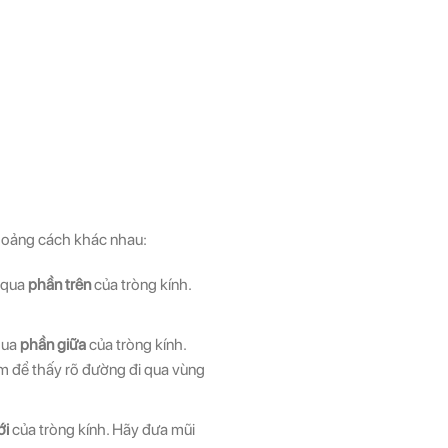
 khoảng cách khác nhau:
n qua
phần trên
của tròng kính.
qua
phần giữa
của tròng kính.
ằm để thấy rõ đường đi qua vùng
ới
của tròng kính. Hãy đưa mũi