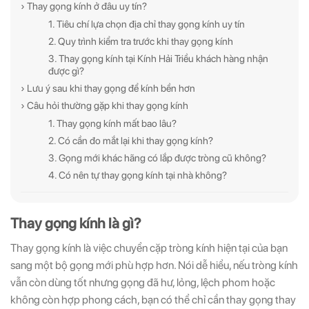
› Thay gọng kính ở đâu uy tín?
1. Tiêu chí lựa chọn địa chỉ thay gọng kính uy tín
2. Quy trình kiểm tra trước khi thay gọng kính
ĐĂNG KÝ NGAY ĐỂ NHẬN
ĐĂNG KÝ NGAY ĐỂ NHẬN
3. Thay gọng kính tại Kính Hải Triều khách hàng nhận
Những thông tin hữu ích và ưu đãi quà tặng dành riêng
Những thông tin hữu ích & ưu đãi đặc biệt dành riêng
được gì?
cho bạn!
cho bạn!
› Lưu ý sau khi thay gọng để kính bền hơn
› Câu hỏi thường gặp khi thay gọng kính
1. Thay gọng kính mất bao lâu?
2. Có cần đo mắt lại khi thay gọng kính?
3. Gọng mới khác hãng có lắp được tròng cũ không?
4. Có nên tự thay gọng kính tại nhà không?
ĐĂNG KÝ
ĐĂNG KÝ
(Vui lòng check thư mục Promotion hoặc Spam nếu bạn không thấy email từ Hải
(Vui lòng check thư mục Promotion hoặc Spam nếu bạn không thấy email từ Hải
Thay gọng kính là gì?
Triều)
Triều)
Thay gọng kính là việc chuyển cặp tròng kính hiện tại của bạn
sang một bộ gọng mới phù hợp hơn. Nói dễ hiểu, nếu tròng kính
vẫn còn dùng tốt nhưng gọng đã hư, lỏng, lệch phom hoặc
không còn hợp phong cách, bạn có thể chỉ cần thay gọng thay