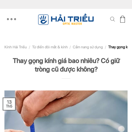
Skip
to
content
Kính Hải Triều
/
Từ điển đôi mắt & kính
/
Cẩm nang sử dụng
/
Thay gọng kính
Thay gọng kính giá bao nhiêu? Có giữ
tròng cũ được không?
13
Th5