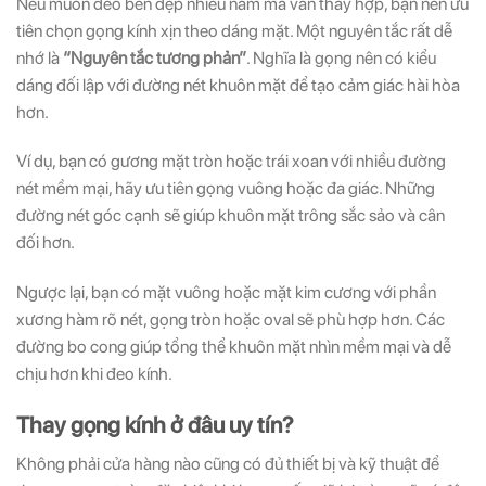
Nếu muốn đeo bền đẹp nhiều năm mà vẫn thấy hợp, bạn nên ưu
tiên chọn gọng kính xịn theo dáng mặt. Một nguyên tắc rất dễ
nhớ là
“Nguyên tắc tương phản”
. Nghĩa là gọng nên có kiểu
dáng đối lập với đường nét khuôn mặt để tạo cảm giác hài hòa
hơn.
Ví dụ, bạn có gương mặt tròn hoặc trái xoan với nhiều đường
nét mềm mại, hãy ưu tiên gọng vuông hoặc đa giác. Những
đường nét góc cạnh sẽ giúp khuôn mặt trông sắc sảo và cân
đối hơn.
Ngược lại, bạn có mặt vuông hoặc mặt kim cương với phần
xương hàm rõ nét, gọng tròn hoặc oval sẽ phù hợp hơn. Các
đường bo cong giúp tổng thể khuôn mặt nhìn mềm mại và dễ
chịu hơn khi đeo kính.
Thay gọng kính ở đâu uy tín?
Không phải cửa hàng nào cũng có đủ thiết bị và kỹ thuật để