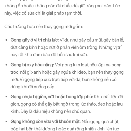
không ổn hoặc không còn đủ chắc để giữ tròng an toàn. Lúc
này, việc cố sửa chỉ là giải pháp tạm thời.
Các trường hợp nên thay gọng mới gồm:
Gọng gãy ở vị trí chịu lực:
Ví dụ như gãy cầu mũi, gãy bản lề,
đứt càng kính hoặc nứt ở phần viền ôm tròng. Những vị trí
này rất khó đảm bảo độ bền sau khi sửa.
Gọng bị oxy hóa nặng:
Với gọng kim loại, nếu lớp mạ bong
tróc, nổi gỉ xanh hoặc gây ngứa khi đeo, bạn nên thay gọng
mới. Vì gọng tiếp xúc trực tiếp với da, bạn không nên cố
dùng khi đã xuống cấp.
Gọng nhựa bị giòn, nứt hoặc bong lớp phủ:
Khi chất liệu đã
giòn, gọng có thể gãy bất ngờ trong lúc tháo, đeo hoặc lau
kính. Đây là dấu hiệu không nên chủ quan.
Gọng không còn vừa với khuôn mặt:
Nếu gọng quá chật,
bóp hai bên thái dương hoặc quá rộng khiến kính liên tục