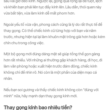
sau vài giờ đeo kính. Ngược lại, gọng quá rộng lại dễ tuột, lệch
và khiến bạn phải liên tục đẩy kính lên. Lâu dần, thói quen này
vừa bất tiện, vừa làm kính dễ mất phom hơn.
Ngoài yếu tố vừa vặn, phong cách cũng là lý do rất thực tế để
thay gọng. Có thể chiếc kính cũ từng hợp với bạn vài năm
trước, nhưng hiện tại lại làm khuôn mặt trông già hơn hoặc kém
chỉn chu trong công việc.
Một bộ gọng mới đúng dáng mặt sẽ giúp tổng thể gọn gàng
hơn rất nhiều. Với những ai thường gặp khách hàng, đi học, đi
làm văn phòng hoặc xuất hiện trước đám đông, chiếc kính
không chỉ để nhìn rõ. Nó còn là một phần của diện mạo cá
nhân.
Nếu bạn soi gương và thấy chiếc kính không còn “đúng với
mình” nữa, hãy mạnh dạn thay gọng kính mới.
Thay gọng kính bao nhiêu tiền?