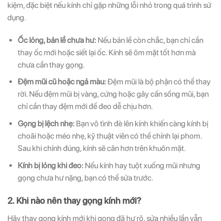
kiệm, đặc biệt nếu kính chỉ gặp những lỗi nhỏ trong quá trình sử
dụng.
Ốc lỏng, bản lề chưa hư:
Nếu bản lề còn chắc, bạn chỉ cần
thay ốc mới hoặc siết lại ốc. Kính sẽ ôm mặt tốt hơn mà
chưa cần thay gọng.
Đệm mũi cũ hoặc ngả màu:
Đệm mũi là bộ phận có thể thay
rời. Nếu đệm mũi bị vàng, cứng hoặc gây cấn sống mũi, bạn
chỉ cần thay đệm mới để đeo dễ chịu hơn.
Gọng bị lệch nhẹ:
Bạn vô tình đè lên kính khiến càng kính bị
choãi hoặc méo nhẹ, kỹ thuật viên có thể chỉnh lại phom.
Sau khi chỉnh đúng, kính sẽ cân hơn trên khuôn mặt.
Kính bị lỏng khi đeo:
Nếu kính hay tuột xuống mũi nhưng
gọng chưa hư nặng, bạn có thể sửa trước.
2. Khi nào nên thay gọng kính mới?
Hãy thay gọng kính mới khi gọng đã hư rõ, sửa nhiều lần vẫn