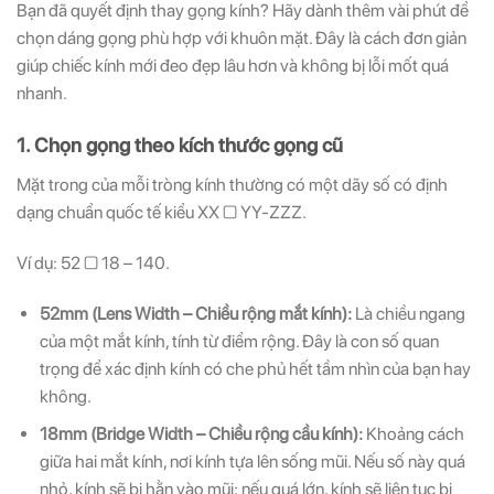
Bạn đã quyết định thay gọng kính? Hãy dành thêm vài phút để
chọn dáng gọng phù hợp với khuôn mặt. Đây là cách đơn giản
giúp chiếc kính mới đeo đẹp lâu hơn và không bị lỗi mốt quá
nhanh.
1. Chọn gọng theo kích thước gọng cũ
Mặt trong của mỗi tròng kính thường có một dãy số có định
dạng chuẩn quốc tế kiểu XX □ YY-ZZZ.
Ví dụ: 52 □ 18 – 140.
52mm (Lens Width – Chiều rộng mắt kính):
Là chiều ngang
của một mắt kính, tính từ điểm rộng. Đây là con số quan
trọng để xác định kính có che phủ hết tầm nhìn của bạn hay
không.
18mm (Bridge Width – Chiều rộng cầu kính):
Khoảng cách
giữa hai mắt kính, nơi kính tựa lên sống mũi. Nếu số này quá
nhỏ, kính sẽ bị hằn vào mũi; nếu quá lớn, kính sẽ liên tục bị