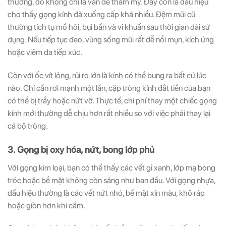
thường, đó không chỉ là vấn đề thẩm mỹ. Đây còn là dấu hiệu
cho thấy gọng kính đã xuống cấp khá nhiều. Đệm mũi cũ
thường tích tụ mồ hôi, bụi bẩn và vi khuẩn sau thời gian dài sử
dụng. Nếu tiếp tục đeo, vùng sống mũi rất dễ nổi mụn, kích ứng
hoặc viêm da tiếp xúc.
Còn với ốc vít lỏng, rủi ro lớn là kính có thể bung ra bất cứ lúc
nào. Chỉ cần rơi mạnh một lần, cặp tròng kính đắt tiền của bạn
có thể bị trầy hoặc nứt vỡ. Thực tế, chi phí thay một chiếc gọng
kính mới thường dễ chịu hơn rất nhiều so với việc phải thay lại
cả bộ tròng.
3. Gọng bị oxy hóa, nứt, bong lớp phủ
Với gọng kim loại, bạn có thể thấy các vết gỉ xanh, lớp mạ bong
tróc hoặc bề mặt không còn sáng như ban đầu. Với gọng nhựa,
dấu hiệu thường là các vết nứt nhỏ, bề mặt xỉn màu, khô ráp
hoặc giòn hơn khi cầm.