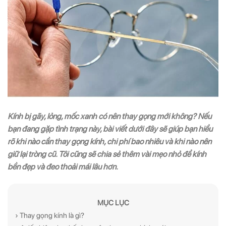
Kính bị gãy, lỏng, mốc xanh có nên thay gọng mới không? Nếu
bạn đang gặp tình trạng này, bài viết dưới đây sẽ giúp bạn hiểu
rõ khi nào cần thay gọng kính, chi phí bao nhiêu và khi nào nên
giữ lại tròng cũ. Tôi cũng sẽ chia sẻ thêm vài mẹo nhỏ để kính
bền đẹp và đeo thoải mái lâu hơn.
MỤC LỤC
› Thay gọng kính là gì?