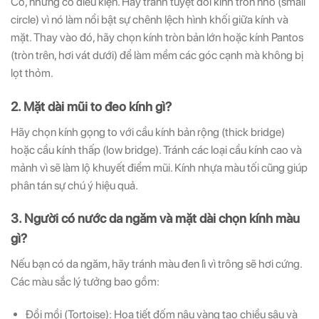
Có, nhưng có điều kiện. Hãy tránh tuyệt đối kính tròn nhỏ (small
circle) vì nó làm nổi bật sự chênh lệch hình khối giữa kính và
mặt. Thay vào đó, hãy chọn kính tròn bản lớn hoặc kính Pantos
(tròn trên, hơi vát dưới) để làm mềm các góc cạnh mà không bị
lọt thỏm.
2. Mặt dài mũi to đeo kính gì?
Hãy chọn kính gọng to với cầu kính bản rộng (thick bridge)
hoặc cầu kính thấp (low bridge). Tránh các loại cầu kính cao và
mảnh vì sẽ làm lộ khuyết điểm mũi. Kính nhựa màu tối cũng giúp
phân tán sự chú ý hiệu quả.
3. Người có nước da ngăm và mặt dài chọn kính màu
gì?
Nếu bạn có da ngăm, hãy tránh màu đen lì vì trông sẽ hơi cứng.
Các màu sắc lý tưởng bao gồm:
Đồi mồi (Tortoise): Họa tiết đốm nâu vàng tạo chiều sâu và