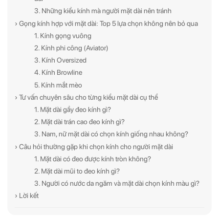
3. Những kiểu kính mà người mặt dài nên tránh
› Gọng kính hợp với mặt dài: Top 5 lựa chọn không nên bỏ qua
1. Kính gọng vuông
2. Kính phi công (Aviator)
3. Kính Oversized
4. Kính Browline
5. Kính mắt mèo
› Tư vấn chuyên sâu cho từng kiểu mặt dài cụ thể
1. Mặt dài gầy đeo kính gì?
2. Mặt dài trán cao đeo kính gì?
3. Nam, nữ mặt dài có chọn kính giống nhau không?
› Câu hỏi thường gặp khi chọn kính cho người mặt dài
1. Mặt dài có đeo được kính tròn không?
2. Mặt dài mũi to đeo kính gì?
3. Người có nước da ngăm và mặt dài chọn kính màu gì?
› Lời kết
ĐĂNG KÝ NGAY ĐỂ NHẬN
ĐĂNG KÝ NGAY ĐỂ NHẬN