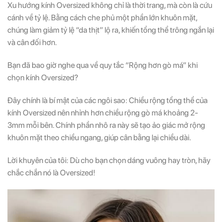
Xu hướng kính Oversized không chỉ là thời trang, mà còn là cứu
cánh về tỷ lệ. Bằng cách che phủ một phần lớn khuôn mặt,
chúng làm giảm tỷ lệ “da thịt” lộ ra, khiến tổng thể trông ngắn lại
và cân đối hơn.
Bạn đã bao giờ nghe qua về quy tắc “Rộng hơn gò má” khi
chọn kính Oversized?
Đây chính là bí mật của các ngôi sao: Chiều rộng tổng thể của
kính Oversized nên nhỉnh hơn chiều rộng gò má khoảng 2-
3mm mỗi bên. Chính phần nhô ra này sẽ tạo ảo giác mở rộng
khuôn mặt theo chiều ngang, giúp cân bằng lại chiều dài.
Lời khuyên của tôi: Dù cho bạn chọn dáng vuông hay tròn, hãy
chắc chắn nó là Oversized!