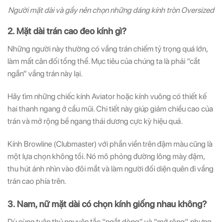
Người mặt dài và gầy nên chọn những dáng kính tròn Oversized
2. Mặt dài trán cao đeo kính gì?
Những người này thường có vầng trán chiếm tỷ trọng quá lớn,
làm mất cân đối tổng thể. Mục tiêu của chúng ta là phải “cắt
ngắn” vầng trán này lại.
Hãy tìm những chiếc kính Aviator hoặc kính vuông có thiết kế
hai thanh ngang ở cầu mũi. Chi tiết này giúp giảm chiều cao của
trán và mở rộng bề ngang thái dương cực kỳ hiệu quả.
Kính Browline (Clubmaster) với phần viền trên đậm màu cũng là
một lựa chọn không tồi. Nó mô phỏng đường lông mày đậm,
thu hút ánh nhìn vào đôi mắt và làm người đối diện quên đi vầng
trán cao phía trên.
3. Nam, nữ mặt dài có chọn kính giống nhau không?
Dù cùng tuân thủ nguyên tắc “ngắt dòng” và “mở rộng”, nhưng