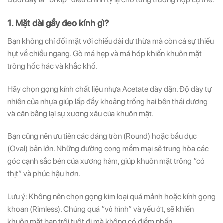
1. Mặt dài gầy đeo kính gì?
Bạn không chỉ đối mặt với chiều dài dư thừa mà còn cả sự thiếu
hụt về chiều ngang. Gò má hẹp và má hóp khiến khuôn mặt
trông hốc hác và khắc khổ.
Hãy chọn gọng kính chất liệu nhựa Acetate dày dặn. Độ dày tự
nhiên của nhựa giúp lấp đầy khoảng trống hai bên thái dương
và cân bằng lại sự xương xẩu của khuôn mặt.
Bạn cũng nên ưu tiên các dáng tròn (Round) hoặc bầu dục
(Oval) bản lớn. Những đường cong mềm mại sẽ trung hòa các
góc cạnh sắc bén của xương hàm, giúp khuôn mặt trông “có
thịt” và phúc hậu hơn.
Lưu ý: Không nên chọn gọng kim loại quá mảnh hoặc kính gọng
khoan (Rimless). Chúng quá “vô hình” và yếu ớt, sẽ khiến
khuôn mặt bạn trôi tuột đi mà không có điểm nhấn.