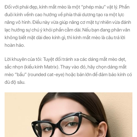
Đối với phái đẹp, kính mắt mèo là một “phép màu” vật lý. Phần
đuôi kính vểnh cao hướng về phía thái dương tạo ra một lực
nâng vô hình. Điều này vừa giúp nâng cơ mặt tự nhiên vừa đánh
lạc hướng sự chú ý khỏi phần cằm dài. Nếu bạn đang phân vân
không biết mặt dài đeo kính gì, thì kính mắt mèo là câu trả lời
hoàn hảo.
Lời khuyên của tôi: Tuyệt đối tránh xa các dáng mắt mèo dẹt,
sắc nhọn (kiểu kính Matrix). Thay vào đó, hãy chọn dáng mắt
mèo “bầu” (rounded cat-eye) hoặc bản lớn để đảm bảo kính có
đủ độ sâu.