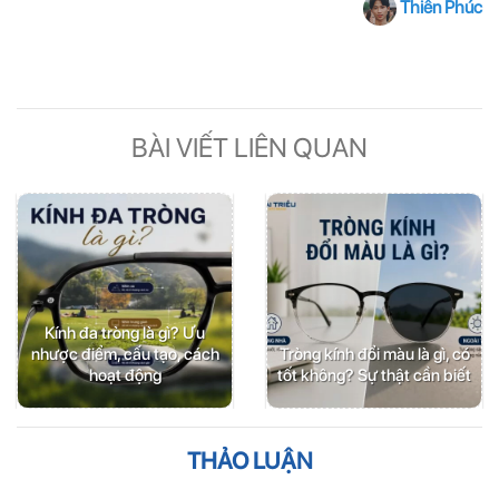
Thiên Phúc
BÀI VIẾT LIÊN QUAN
Kính đa tròng là gì? Ưu
nhược điểm, cấu tạo, cách
Tròng kính đổi màu là gì, có
hoạt động
tốt không? Sự thật cần biết
THẢO LUẬN