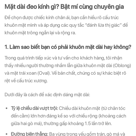
Mặt dài đeo kính gì? Bật mí cùng chuyên gia
Những thông tin hữu ích và ưu đãi quà tặng dành riêng
Những thông tin hữu ích & ưu đãi đặc biệt dành riêng
cho bạn!
cho bạn!
Để chọn được chiếc kính chân ái, bạn cần hiểu rõ cấu trúc
khuôn mặt mình và áp dụng các quy tắc “đánh lừa thị giác” để
khuôn mặt trông ngắn lại và rộng ra.
1. Làm sao biết bạn có phải khuôn mặt dài hay không?
ĐĂNG KÝ
ĐĂNG KÝ
Trong quá trình tiếp xúc và tư vấn cho khách hàng, tôi nhận
thấy nhiều người thường nhầm lẫn giữa khuôn mặt dài (Oblong)
(Vui lòng check thư mục Promotion hoặc Spam nếu bạn không thấy email từ Hải
(Vui lòng check thư mục Promotion hoặc Spam nếu bạn không thấy email từ Hải
và mặt trái xoan (Oval). Về bản chất, chúng có sự khác biệt rõ
Triều)
Triều)
rệt về cấu trúc xương.
Dưới đây là cách để xác định dáng mặt dài:
Tỷ lệ chiều dài vượt trội:
Chiều dài khuôn mặt (từ chân tóc
đến cằm) lớn hơn đáng kể so với chiều rộng (khoảng cách
giữa hai gò má), thường gấp khoảng 1.5 lần trở lên.
Đường biên thẳng:
Ba vùng trọng yếu gồm trán, gò má và