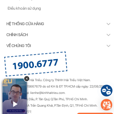
Điều khoản sử dụng
HỆ THỐNG CỬA HÀNG
CHÍNH SÁCH
VỀ CHÚNG TÔI
Copyright by Kính Hải Triều.
Công ty TNHH Hải Triều Việt Nam.
GPDKKD Số: 0315667679 do sở KH & ĐT TP.HCM cấp ngày: 22/08/2022.
Góp ý & Khiếu nại: lienhe@kinhhaitrieu.com.
Địa chỉ: 50/22 Gò Dầu, P. Tân Quý, Q.Tân Phú, TP.Hồ Chí Minh.
Trụ sở chính: 156A Trần Quang Khải, P.Tân Định, Q.1, TP.Hồ Chí Minh.
Hotline: 1900 6777.