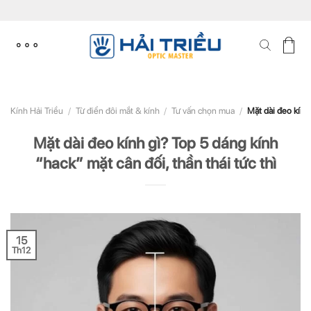
Skip
to
content
Kính Hải Triều
/
Từ điển đôi mắt & kính
/
Tư vấn chọn mua
/
Mặt dài đeo kính 
Mặt dài đeo kính gì? Top 5 dáng kính
“hack” mặt cân đối, thần thái tức thì
15
Th12