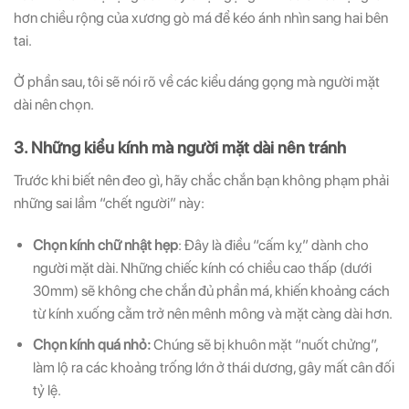
hơn chiều rộng của xương gò má để kéo ánh nhìn sang hai bên
tai.
Ở phần sau, tôi sẽ nói rõ về các kiểu dáng gọng mà người mặt
dài nên chọn.
3. Những kiểu kính mà người mặt dài nên tránh
Trước khi biết nên đeo gì, hãy chắc chắn bạn không phạm phải
những sai lầm “chết người” này:
Chọn kính chữ nhật hẹp
: Đây là điều “cấm kỵ” dành cho
người mặt dài. Những chiếc kính có chiều cao thấp (dưới
30mm) sẽ không che chắn đủ phần má, khiến khoảng cách
từ kính xuống cằm trở nên mênh mông và mặt càng dài hơn.
Chọn kính quá nhỏ:
Chúng sẽ bị khuôn mặt “nuốt chửng”,
làm lộ ra các khoảng trống lớn ở thái dương, gây mất cân đối
tỷ lệ.