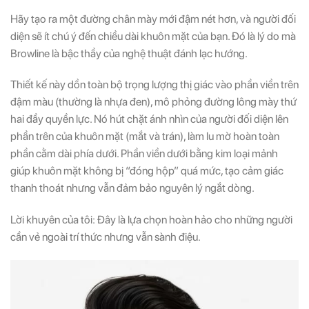
Hãy tạo ra một đường chân mày mới đậm nét hơn, và người đối
diện sẽ ít chú ý đến chiều dài khuôn mặt của bạn. Đó là lý do mà
Browline là bậc thầy của nghệ thuật đánh lạc hướng.
Thiết kế này dồn toàn bộ trọng lượng thị giác vào phần viền trên
đậm màu (thường là nhựa đen), mô phỏng đường lông mày thứ
hai đầy quyền lực. Nó hút chặt ánh nhìn của người đối diện lên
phần trên của khuôn mặt (mắt và trán), làm lu mờ hoàn toàn
phần cằm dài phía dưới. Phần viền dưới bằng kim loại mảnh
giúp khuôn mặt không bị “đóng hộp” quá mức, tạo cảm giác
thanh thoát nhưng vẫn đảm bảo nguyên lý ngắt dòng.
Lời khuyên của tôi: Đây là lựa chọn hoàn hảo cho những người
cần vẻ ngoài trí thức nhưng vẫn sành điệu.