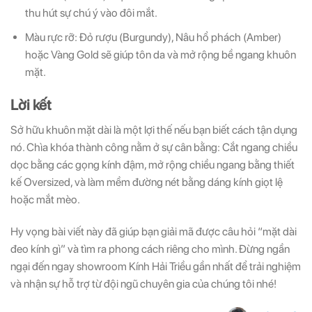
thu hút sự chú ý vào đôi mắt.
Màu rực rỡ: Đỏ rượu (Burgundy), Nâu hổ phách (Amber)
hoặc Vàng Gold sẽ giúp tôn da và mở rộng bề ngang khuôn
mặt.
Lời kết
Sở hữu khuôn mặt dài là một lợi thế nếu bạn biết cách tận dụng
nó. Chìa khóa thành công nằm ở sự cân bằng: Cắt ngang chiều
dọc bằng các gọng kính đậm, mở rộng chiều ngang bằng thiết
kế Oversized, và làm mềm đường nét bằng dáng kính giọt lệ
hoặc mắt mèo.
Hy vọng bài viết này đã giúp bạn giải mã được câu hỏi “mặt dài
đeo kính gì” và tìm ra phong cách riêng cho mình. Đừng ngần
ngại đến ngay showroom Kính Hải Triều gần nhất để trải nghiệm
và nhận sự hỗ trợ từ đội ngũ chuyên gia của chúng tôi nhé!