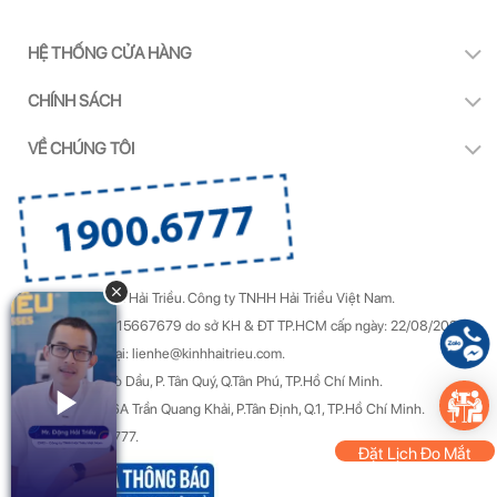
HỆ THỐNG CỬA HÀNG
CHÍNH SÁCH
VỀ CHÚNG TÔI
Copyright by Kính Hải Triều.
Công ty TNHH Hải Triều Việt Nam.
GPDKKD Số: 0315667679 do sở KH & ĐT TP.HCM cấp ngày: 22/08/2022.
Góp ý & Khiếu nại: lienhe@kinhhaitrieu.com.
Địa chỉ: 50/22 Gò Dầu, P. Tân Quý, Q.Tân Phú, TP.Hồ Chí Minh.
Trụ sở chính: 156A Trần Quang Khải, P.Tân Định, Q.1, TP.Hồ Chí Minh.
Hotline: 1900 6777.
Đặt Lịch Đo Mắt