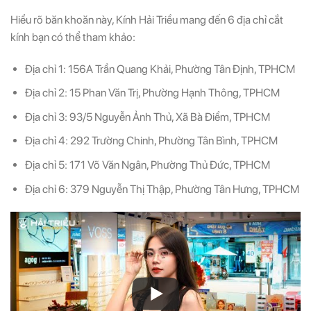
(Vui lòng check thư mục Promotion hoặc Spam nếu bạn không thấy email từ Hải
(Vui lòng check thư mục Promotion hoặc Spam nếu bạn không thấy email từ Hải
Triều)
Triều)
Hiểu rõ băn khoăn này, Kính Hải Triều mang đến 6 địa chỉ cắt
kính bạn có thể tham khảo:
Địa chỉ 1: 156A Trần Quang Khải, Phường Tân Định, TPHCM
Địa chỉ 2: 15 Phan Văn Trị, Phường Hạnh Thông, TPHCM
Địa chỉ 3: 93/5 Nguyễn Ảnh Thủ, Xã Bà Điểm, TPHCM
Địa chỉ 4: 292 Trường Chinh, Phường Tân Bình, TPHCM
Địa chỉ 5: 171 Võ Văn Ngân, Phường Thủ Đức, TPHCM
Địa chỉ 6: 379 Nguyễn Thị Thập, Phường Tân Hưng, TPHCM