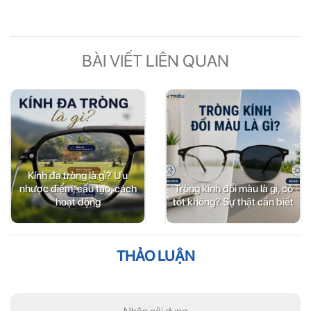
BÀI VIẾT LIÊN QUAN
Kính đa tròng là gì? Ưu
nhược điểm, cấu tạo, cách
Tròng kính đổi màu là gì, có
hoạt động
tốt không? Sự thật cần biết
THẢO LUẬN