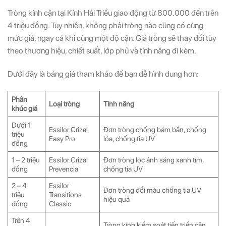
Tròng kính cận tại Kính Hải Triều giao động từ 800.000 đến trên
4 triệu đồng. Tuy nhiên, không phải tròng nào cũng có cùng
mức giá, ngay cả khi cùng một độ cận. Giá tròng sẽ thay đổi tùy
theo thương hiệu, chiết suất, lớp phủ và tính năng đi kèm.
Dưới đây là bảng giá tham khảo để bạn dễ hình dung hơn:
Phân
Loại tròng
Tính năng
khúc giá
Dưới 1
Essilor Crizal
Đơn tròng chống bám bẩn, chống
triệu
Easy Pro
lóa, chống tia UV
đồng
1 – 2 triệu
Essilor Crizal
Đơn tròng lọc ánh sáng xanh tím,
đồng
Prevencia
chống tia UV
2 – 4
Essilor
Đơn tròng đổi màu chống tia UV
triệu
Transitions
hiệu quả
đồng
Classic
Trên 4
Tròng kính kiểm soát tiến triển cận