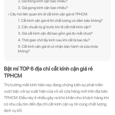
2. Giá tròng kính cận bao nhiêu?
3. Giá gọng kính cận bao nhiêu?
› Câu hỏi liên quan khi đi cắt kính cận giá rẻ TPHCM
1. Cắt kính cận giá rẻ thì chất lượng có đảm bảo không?
2. Cần chuẩn bị gì trước khi đi cắt mắt kính cận?
3. Giá cắt kính cận đã bao gồm giá đo mắt chưa?
4. Thời gian chờ lấy kính sau khi cắt là bao lâu?
5. Cắt kính cận giá rẻ có nhận bảo hành và sửa chữa
không?
ĐĂNG KÝ NGAY ĐỂ NHẬN
ĐĂNG KÝ NGAY ĐỂ NHẬN
Những thông tin hữu ích và ưu đãi quà tặng dành riêng
Những thông tin hữu ích & ưu đãi đặc biệt dành riêng
cho bạn!
cho bạn!
Bật mí TOP 6 địa chỉ cắt kính cận giá rẻ
TPHCM
Thị trường mắt kính hiện nay đang chứng kiến sự phát triển
vượt bậc với sự xuất hiện của vô số cửa hàng mới trên địa bàn
TPHCM. Điều này ít nhiều gây ra khó khăn cho khách hàng khi
có nhu cầu tìm đến địa chỉ cắt kính cận uy tín cùng chất lượng
ĐĂNG KÝ
ĐĂNG KÝ
dịch vụ tốt.