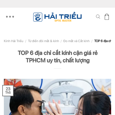
Skip
to
content
Kính Hải Triều
/
Từ điển đôi mắt & kính
/
Đo mắt và Cắt kính
/
TOP 6 địa chỉ c
TOP 6 địa chỉ cắt kính cận giá rẻ
TPHCM uy tín, chất lượng
23
Th5