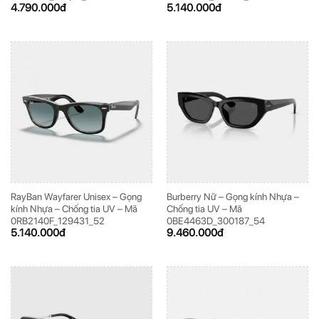
4.790.000
đ
5.140.000
đ
RayBan Wayfarer Unisex – Gọng
Burberry Nữ – Gọng kính Nhựa –
kính Nhựa – Chống tia UV – Mã
Chống tia UV – Mã
0RB2140F_129431_52
0BE4463D_300187_54
5.140.000
đ
9.460.000
đ