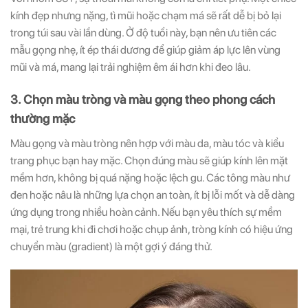
kính đẹp nhưng nặng, tì mũi hoặc chạm má sẽ rất dễ bị bỏ lại
trong túi sau vài lần dùng. Ở độ tuổi này, bạn nên ưu tiên các
mẫu gọng nhẹ, ít ép thái dương để giúp giảm áp lực lên vùng
mũi và má, mang lại trải nghiệm êm ái hơn khi đeo lâu.
3. Chọn màu tròng và màu gọng theo phong cách
thường mặc
Màu gọng và màu tròng nên hợp với màu da, màu tóc và kiểu
trang phục bạn hay mặc. Chọn đúng màu sẽ giúp kính lên mặt
mềm hơn, không bị quá nặng hoặc lệch gu. Các tông màu như
đen hoặc nâu là những lựa chọn an toàn, ít bị lỗi mốt và dễ dàng
ứng dụng trong nhiều hoàn cảnh. Nếu bạn yêu thích sự mềm
mại, trẻ trung khi đi chơi hoặc chụp ảnh, tròng kính có hiệu ứng
chuyển màu (gradient) là một gợi ý đáng thử.