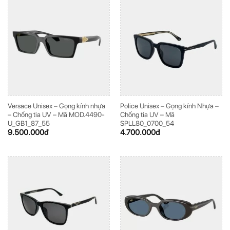
Versace Unisex – Gọng kính nhựa
Police Unisex – Gọng kính Nhựa –
– Chống tia UV – Mã MOD.4490-
Chống tia UV – Mã
U_GB1_87_55
SPLL80_0700_54
9.500.000
đ
4.700.000
đ