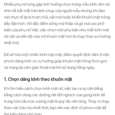
Nhiều phụ nữ từng gặp tình huống chọn trúng mẫu kính râm nữ
nhìn rất bắt mắt trên ảnh chụp của người mẫu nhưng khi đeo
vào thực tế lại bị trượt mũi, cấn má hoặc khiến khuôn mặt trông
đầy đặn hơn. Với đặc điểm sống mũi thấp và gò má cao phổ
biến của phụ nữ Việt, việc chọn một phụ kiện như mắt kính mát
nữ cần ưu tiên độ vừa với khuôn mặt hơn là chạy theo xu hướng
nhất thời.
Để sở hữu một chiếc kính hợp mặt, điểm quyết định nằm ở việc
phom dáng kính có xu hướng giúp khuôn mặt trông thon gọn
và mang lại cảm giác thoải mái khi sử dụng hằng ngày.
1. Chọn dáng kính theo khuôn mặt
Khi tìm hiểu cách chọn kính mát nữ, việc tạo ra sự cân bằng
bằng cách dùng các đường nét đối nghịch của gọng kính để
trung hòa cấu trúc xương mặt là quy tắc nền tảng. Thay vì chạy
theo các trào lưu nhất thời, bạn nên xác định rõ phom mặt để
tìm kiểu dáng phù hợp.