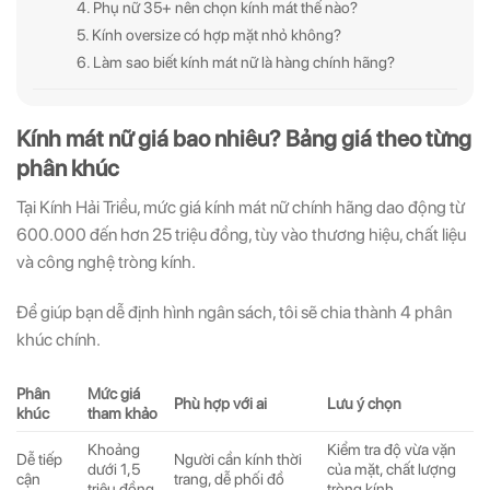
4. Phụ nữ 35+ nên chọn kính mát thế nào?
5. Kính oversize có hợp mặt nhỏ không?
6. Làm sao biết kính mát nữ là hàng chính hãng?
Kính mát nữ giá bao nhiêu? Bảng giá theo từng
phân khúc
Tại Kính Hải Triều, mức giá kính mát nữ chính hãng dao động từ
600.000 đến hơn 25 triệu đồng, tùy vào thương hiệu, chất liệu
và công nghệ tròng kính.
Để giúp bạn dễ định hình ngân sách, tôi sẽ chia thành 4 phân
khúc chính.
Phân
Mức giá
Phù hợp với ai
Lưu ý chọn
khúc
tham khảo
Khoảng
Kiểm tra độ vừa vặn
Dễ tiếp
Người cần kính thời
dưới 1,5
của mặt, chất lượng
cận
trang, dễ phối đồ
triệu đồng
tròng kính