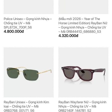
Police Unisex – Gọng kính Nhựa –
(Mẫu mới 2026 – Year of The
Chống tia UV – Mã
Horse Limited Edition) RayBan Nữ
SPL872K_700P_56
– Gọng kính Nhựa – Chống tia UV
4.800.000
đ
– Mã 0RB4441D_686880_53
4.320.000
đ
RayBan Unisex – Gọng kính Kim
RayBan Wayfarer Nữ – Gọng kính
loại – Chống tia UV – Mã
Nhựa – Chống tia UV – Mã
0RB3768_001/71_56
0RB2140F_1447B1_52