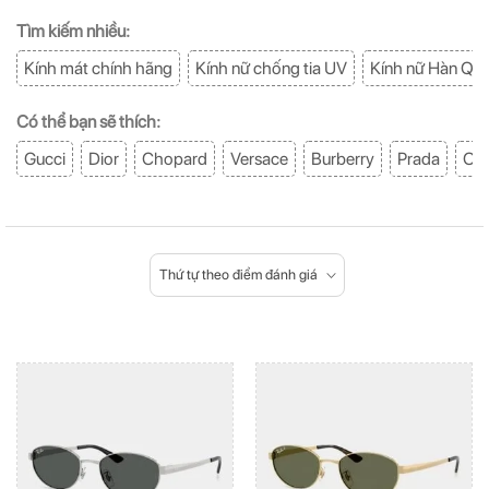
Tìm kiếm nhiều:
Kính mát chính hãng
Kính nữ chống tia UV
Kính nữ Hàn Qu
Có thể bạn sẽ thích:
Gucci
Dior
Chopard
Versace
Burberry
Prada
Oak
Thứ tự theo điểm đánh giá