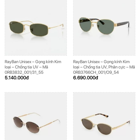
RayBan Unisex – Gọng kính Kim
RayBan Unisex – Gọng kính Kim
loại – Chống tia UV – Mã
loại – Chống tia UV, Phân cực – Mã
0RB3832_001/31_55
0RB3766CH_001/O9_54
5.140.000
đ
6.690.000
đ