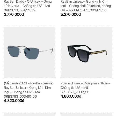
RayBan Daddy O Unisex – Gọng
RayBan Unisex – Gọng kính Kim
kính Nhựa – Chống tia UV – Mã
loại – Chống chói Polarized, chống
0RB2016_601/31_59
UV – Mã 0RB3783_003/81_56
3.770.000
đ
5.270.000
đ
ĐĂNG KÝ NGAY ĐỂ NHẬN
ĐĂNG KÝ NGAY ĐỂ NHẬN
Những thông tin hữu ích và ưu đãi quà tặng dành riêng
Những thông tin hữu ích & ưu đãi đặc biệt dành riêng
cho bạn!
cho bạn!
ĐĂNG KÝ
ĐĂNG KÝ
(Vui lòng check thư mục Promotion hoặc Spam nếu bạn không thấy email từ Hải
(Vui lòng check thư mục Promotion hoặc Spam nếu bạn không thấy email từ Hải
(Mẫu mới 2026 – RayBan Jennie)
Police Unisex – Gọng kính Nhựa –
Triều)
Triều)
RayBan Unisex – Gọng kính Kim
Chống tia UV – Mã
loại – Chống tia UV – Mã
SPLG17J_700P_56
4.800.000
đ
0RB3783_003/80_56
4.320.000
đ