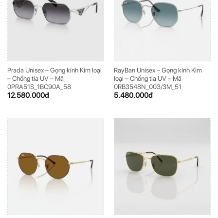
Prada Unisex – Gọng kính Kim loại
RayBan Unisex – Gọng kính Kim
– Chống tia UV – Mã
loại – Chống tia UV – Mã
0PRA51S_1BC90A_58
0RB3548N_003/3M_51
12.580.000
đ
5.480.000
đ