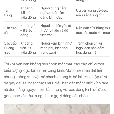
Khoảng
Người dùng hằng
Tầm
Ưu tiên dáng dễ đeo,
1,5 – 4
ngày, muốn tìm
trung
màu sắc trung tính
triệu đồng
dáng kính đẹp
Khoảng 4
Người ưu tiên yếu tố
Cận cao
Nên đến cửa hàng thử
– 8 triệu
thương hiệu và độ
cấp
trực tiếp trước khi mua
đồng
tinh xảo
Cao cấp
Khoảng
Người xem kính như
Tránh chọn chỉ vì
/ Hàng
trên 10
món phụ kiện thời
logo, cần bảo đảm
hiệu
triệu đồng
trang xa xỉ
hợp dáng mặt
Tôi khuyên bạn không nên chọn một mẫu cao cấp chỉ vì một
biểu tượng logo lớn in trên càng kính. Một phiên bản đắt tiền
nhưng không vừa vặn sẽ nhanh chóng bị bỏ lại trong hộp tủ vì
dễ gây đau tai hoặc trượt mũi. Nếu bạn cần một chiếc kính râm
nữ đeo hằng ngày, nhóm tầm trung với các dáng kính dễ đeo,
gọng nhẹ và màu trung tính là gợi ý đáng cân nhắc.