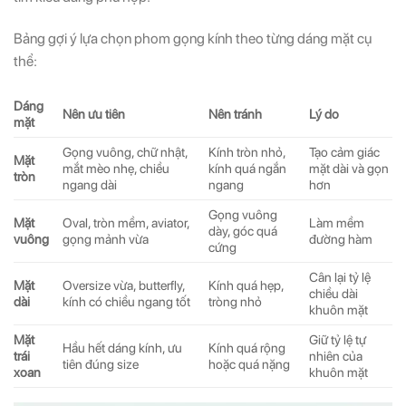
Bảng gợi ý lựa chọn phom gọng kính theo từng dáng mặt cụ
thể:
Dáng
Nên ưu tiên
Nên tránh
Lý do
mặt
Gọng vuông, chữ nhật,
Kính tròn nhỏ,
Tạo cảm giác
Mặt
mắt mèo nhẹ, chiều
kính quá ngắn
mặt dài và gọn
tròn
ngang dài
ngang
hơn
Gọng vuông
Mặt
Oval, tròn mềm, aviator,
Làm mềm
dày, góc quá
vuông
gọng mảnh vừa
đường hàm
cứng
Cân lại tỷ lệ
Mặt
Oversize vừa, butterfly,
Kính quá hẹp,
chiều dài
dài
kính có chiều ngang tốt
tròng nhỏ
khuôn mặt
Mặt
Giữ tỷ lệ tự
Hầu hết dáng kính, ưu
Kính quá rộng
trái
nhiên của
tiên đúng size
hoặc quá nặng
xoan
khuôn mặt