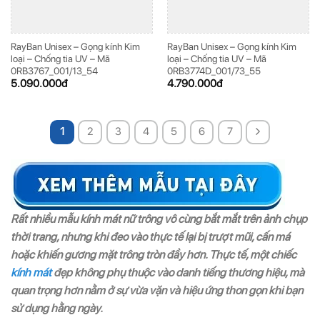
RayBan Unisex – Gọng kính Kim
RayBan Unisex – Gọng kính Kim
loại – Chống tia UV – Mã
loại – Chống tia UV – Mã
0RB3767_001/13_54
0RB3774D_001/73_55
5.090.000
đ
4.790.000
đ
1
2
3
4
5
6
7
Rất nhiều mẫu kính mát nữ trông vô cùng bắt mắt trên ảnh chụp
thời trang, nhưng khi đeo vào thực tế lại bị trượt mũi, cấn má
hoặc khiến gương mặt trông tròn đầy hơn. Thực tế, một chiếc
kính mát
đẹp không phụ thuộc vào danh tiếng thương hiệu, mà
quan trọng hơn nằm ở sự vừa vặn và hiệu ứng thon gọn khi bạn
sử dụng hằng ngày.