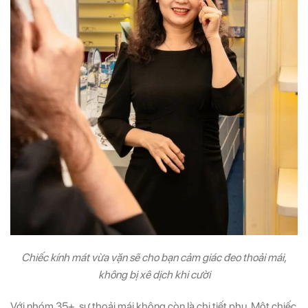
Chiếc kính mát vừa vặn sẽ cho bạn cảm giác đeo thoải mái,
không bị xê dịch khi cười
Với nhóm 35+, sự thoải mái không còn là chi tiết phụ. Một chiếc