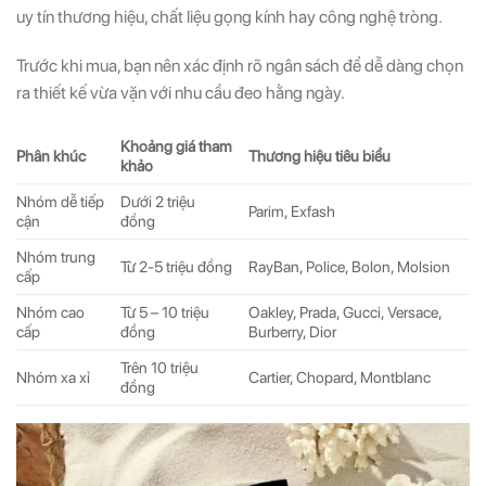
uy tín thương hiệu, chất liệu gọng kính hay công nghệ tròng.
Trước khi mua, bạn nên xác định rõ ngân sách để dễ dàng chọn
ra thiết kế vừa vặn với nhu cầu đeo hằng ngày.
Khoảng giá tham
Phân khúc
Thương hiệu tiêu biểu
khảo
Nhóm dễ tiếp
Dưới 2 triệu
Parim, Exfash
cận
đồng
Nhóm trung
Từ 2-5 triệu đồng
RayBan, Police, Bolon, Molsion
cấp
Nhóm cao
Từ 5 – 10 triệu
Oakley, Prada, Gucci, Versace,
cấp
đồng
Burberry, Dior
Trên 10 triệu
Nhóm xa xỉ
Cartier, Chopard, Montblanc
đồng