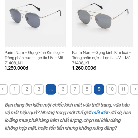
Parim Nam – Gọng kính Kim loại –
Parim Nam – Gọng kính Kim loại –
Tròng phân cực – Lọc tia UV – Mã
Tròng phân cực – Lọc tia UV – Mã
71408_N1
71408_K1
1.260.000
đ
1.260.000
đ
1
2
3
…
6
7
8
9
10
11
Bạn đang tìm kiếm một chiếc kính mát vừa thời trang, vừa bảo
vệ mắt hiệu quả? Nhưng trong một thế giới
mắt kính
đồ sộ, bạn
lo lắng mua phải hàng kém chất lượng, chọn sai kiểu dáng
không hợp mặt, hoặc tốn tiền nhưng không xứng đáng?