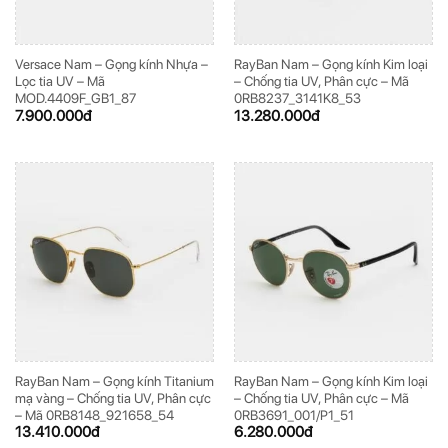
Versace Nam – Gọng kính Nhựa –
RayBan Nam – Gọng kính Kim loại
Lọc tia UV – Mã
– Chống tia UV, Phân cực – Mã
MOD.4409F_GB1_87
0RB8237_3141K8_53
7.900.000
đ
13.280.000
đ
RayBan Nam – Gọng kính Titanium
RayBan Nam – Gọng kính Kim loại
mạ vàng – Chống tia UV, Phân cực
– Chống tia UV, Phân cực – Mã
– Mã 0RB8148_921658_54
0RB3691_001/P1_51
13.410.000
đ
6.280.000
đ