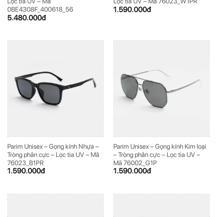
Lọc tia UV – Mã
Lọc tia UV – Mã 76023_W1PR
1.590.000
đ
0BE4308F_400618_56
5.480.000
đ
Parim Unisex – Gọng kính Nhựa –
Parim Unisex – Gọng kính Kim loại
Tròng phân cực – Lọc tia UV – Mã
– Tròng phân cực – Lọc tia UV –
76023_B1PR
Mã 76002_G1P
1.590.000
đ
1.590.000
đ