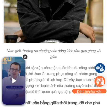
Nam giới thường ưa chuộng các dáng kính râm gọn gàng, tối
giản
Nếu bạn là người bận rộn, cần một chiếc kính đa năng phối
được với cả đồ thể thao lẫn trang phục công sở, nhóm gọng
gọn gàng này là phương án thích hợp. Dù vậy, bạn chưa nên
chọn các bản gọng kim loại mảnh nếu thường xuyên chơi thể
thao mạnh hoặc có thói quen quăng quật phụ kiện.
Đặt Lịch Đo Mắt
2. Kính mát nữ: cân bằng giữa thời trang, độ che phủ