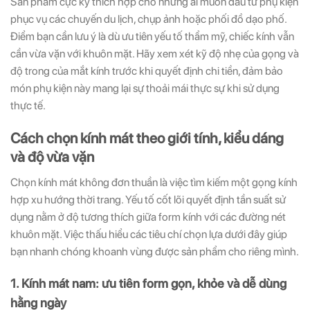
Sản phẩm cực kỳ thích hợp cho những ai muốn đầu tư phụ kiện
phục vụ các chuyến du lịch, chụp ảnh hoặc phối đồ dạo phố.
Điểm bạn cần lưu ý là dù ưu tiên yếu tố thẩm mỹ, chiếc kính vẫn
cần vừa vặn với khuôn mặt. Hãy xem xét kỹ độ nhẹ của gọng và
độ trong của mắt kính trước khi quyết định chi tiền, đảm bảo
món phụ kiện này mang lại sự thoải mái thực sự khi sử dụng
thực tế.
Cách chọn kính mát theo giới tính, kiểu dáng
và độ vừa vặn
Chọn kính mát không đơn thuần là việc tìm kiếm một gọng kính
hợp xu hướng thời trang. Yếu tố cốt lõi quyết định tần suất sử
dụng nằm ở độ tương thích giữa form kính với các đường nét
khuôn mặt. Việc thấu hiểu các tiêu chí chọn lựa dưới đây giúp
bạn nhanh chóng khoanh vùng được sản phẩm cho riêng mình.
1. Kính mát nam: ưu tiên form gọn, khỏe và dễ dùng
hằng ngày