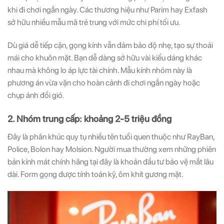
khi đi chơi ngắn ngày. Các thương hiệu như Parim hay Exfash
sở hữu nhiều mẫu mã trẻ trung với mức chi phí tối ưu.
Dù giá dễ tiếp cận, gọng kính vẫn đảm bảo độ nhẹ, tạo sự thoải
mái cho khuôn mặt. Bạn dễ dàng sở hữu vài kiểu dáng khác
nhau mà không lo áp lực tài chính. Mẫu kính nhóm này là
phương án vừa vặn cho hoàn cảnh đi chơi ngắn ngày hoặc
chụp ảnh đổi gió.
2. Nhóm trung cấp: khoảng 2-5 triệu đồng
Đây là phân khúc quy tụ nhiều tên tuổi quen thuộc như RayBan,
Police, Bolon hay Molsion. Người mua thường xem những phiên
bản kính mát chính hãng tại đây là khoản đầu tư bảo vệ mắt lâu
dài. Form gọng được tính toán kỹ, ôm khít gương mặt.