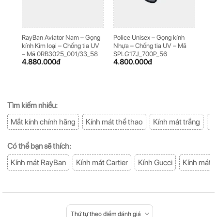
RayBan Aviator Nam – Gọng
Police Unisex – Gọng kính
Poli
kính Kim loại – Chống tia UV
Nhựa – Chống tia UV – Mã
loại
– Mã 0RB3025_001/33_58
SPLG17J_700P_56
Mã 
4.880.000
đ
4.800.000
đ
5.2
Tìm kiếm nhiều:
Mắt kính chính hãng
Kính mát thể thao
Kính mát trắng
K
Có thể bạn sẽ thích:
Kính mát RayBan
Kính mát Cartier
Kính Gucci
Kính mát 
Thứ tự theo điểm đánh giá