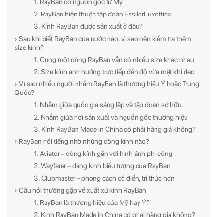
1. RayBan có nguồn gốc từ Mỹ
2. RayBan hiện thuộc tập đoàn EssilorLuxottica
3. Kính RayBan được sản xuất ở đâu?
› Sau khi biết RayBan của nước nào, vì sao nên kiểm tra thêm
size kính?
1. Cùng một dòng RayBan vẫn có nhiều size khác nhau
2. Size kính ảnh hưởng trực tiếp đến độ vừa mặt khi đeo
› Vì sao nhiều người nhầm RayBan là thương hiệu Ý hoặc Trung
Quốc?
ĐĂNG KÝ NGAY ĐỂ NHẬN
ĐĂNG KÝ NGAY ĐỂ NHẬN
1. Nhầm giữa quốc gia sáng lập và tập đoàn sở hữu
Những thông tin hữu ích và ưu đãi quà tặng dành riêng
Những thông tin hữu ích & ưu đãi đặc biệt dành riêng
2. Nhầm giữa nơi sản xuất và nguồn gốc thương hiệu
cho bạn!
cho bạn!
3. Kính RayBan Made in China có phải hàng giả không?
› RayBan nổi tiếng nhờ những dòng kính nào?
1. Aviator – dòng kính gắn với hình ảnh phi công
2. Wayfarer – dáng kính biểu tượng của RayBan
3. Clubmaster – phong cách cổ điển, trí thức hơn
› Câu hỏi thường gặp về xuất xứ kính RayBan
ĐĂNG KÝ
ĐĂNG KÝ
1. RayBan là thương hiệu của Mỹ hay Ý?
2. Kính RayBan Made in China có phải hàng giả không?