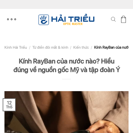
Skip
to
content
Kính Hải Triều
/
Từ điển đôi mắt & kính
/
Kiến thức
/
Kính RayBan của nước n
Kính RayBan của nước nào? Hiểu
đúng về nguồn gốc Mỹ và tập đoàn Ý
12
Th5