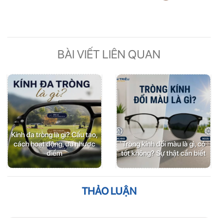
BÀI VIẾT LIÊN QUAN
Kính đa tròng là gì? Cấu tạo,
cách hoạt động, ưu nhược
Tròng kính đổi màu là gì, có
điểm
tốt không? Sự thật cần biết
THẢO LUẬN