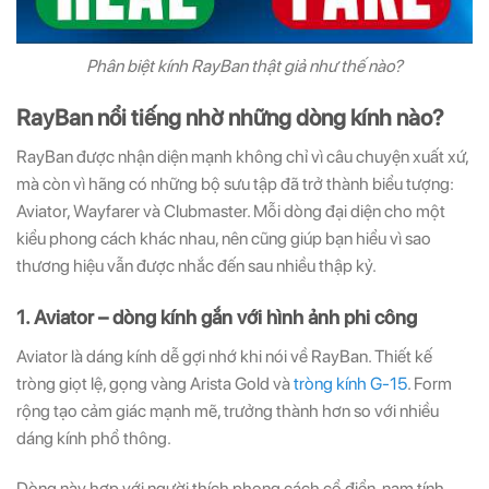
Phân biệt kính RayBan thật giả như thế nào?
RayBan nổi tiếng nhờ những dòng kính nào?
RayBan được nhận diện mạnh không chỉ vì câu chuyện xuất xứ,
mà còn vì hãng có những bộ sưu tập đã trở thành biểu tượng:
Aviator, Wayfarer và Clubmaster. Mỗi dòng đại diện cho một
kiểu phong cách khác nhau, nên cũng giúp bạn hiểu vì sao
thương hiệu vẫn được nhắc đến sau nhiều thập kỷ.
1. Aviator – dòng kính gắn với hình ảnh phi công
Aviator là dáng kính dễ gợi nhớ khi nói về RayBan. Thiết kế
tròng giọt lệ, gọng vàng Arista Gold và
tròng kính G-15
. Form
rộng tạo cảm giác mạnh mẽ, trưởng thành hơn so với nhiều
dáng kính phổ thông.
Dòng này hợp với người thích phong cách cổ điển, nam tính