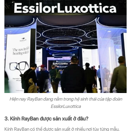
Hiện nay RayBan đang nằm trong hệ sinh thái của tập đoàn
EssilorLuxottica
3. Kính RayBan được sản xuất ở đâu?
Kính RayBan có thể được sản xuất ở nhiều nơi tùy từng mẫu,