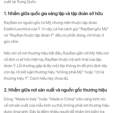
xuất tại Trung Quốc.
1. Nhầm giữa quốc gia sáng lập và tập đoàn sở hữu
RayBan có nguồn gốc từ Mỹ, nhưng hiện thuộc tập đoàn
EssilorLuxottica của Ý. Vì vậy, cả hai cách gọi “RayBan gốc Mỹ”
và “RayBan thuộc tập đoàn Ý” đều có phần đúng, chỉ khác ở
góc nhìn.
Nếu nói về nơi thương hiệu bắt đầu, RayBan gắn với Mỹ. Nếu nói
về đơn vị sở hữu hiện tại, RayBan thuộc hệ sinh thái của tập
đoàn Ý. Lỗi thường gặp là lấy một lớp thông tin để phủ định lớp
còn lại, rồi kết luận thương hiệu “không phải Mỹ” hoặc “chỉ là
thương hiệu Ý”. Cách hiểu này chưa đủ.
2. Nhầm giữa nơi sản xuất và nguồn gốc thương hiệu
Dòng “Made in Italy” hoặc “Made in China” trên càng kính nói
về nơi sản xuất của mẫu kính cụ thể, không phải nơi thương hiệu
được khai sinh. Đây là điểm nhiều người dễ nhầm khi kiểm tra