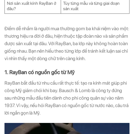
Nơi sản xuất kính RayBan ở
Tùy từng mẫu và từng giai đoạn
đâu?
sản xuất
Điểm dễ nhầm là người mua thường gom ba khái niệm vào một:
thương hiệu ra đời ở đâu, hiện thuộc tập đoàn nào và sản phẩm
được sản xuất tại đâu. Với RayBan, ba lớp này không hoàn toàn
giống nhau. Bạn nên hiểu theo từng lớp để tránh kết luận sai chỉ
vì nhìn thấy một dòng chữ trên càng kính.
1. RayBan có nguồn gốc từ Mỹ
RayBan bắt đầu từ nhu cầu rất thực tế: tạo ra kính mát giúp phi
công Mỹ giảm chói khi bay. Bausch & Lomb là công ty đứng
sau những mẫu đầu tiên dành cho phi công quân sự vào năm
1937. Vì vậy, nếu hỏi RayBan có nguồn gốc từ nước nào, câu trả
lời ngắn gọn là Mỹ.