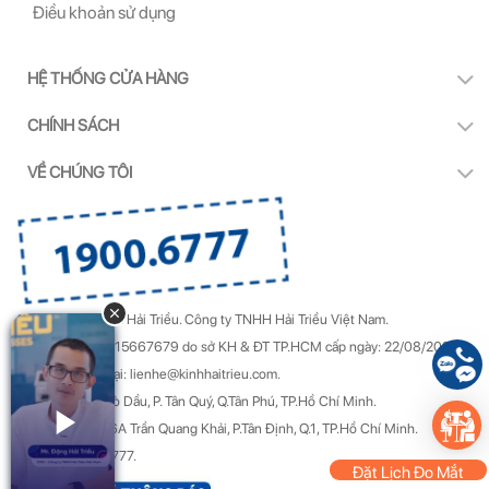
Điều khoản sử dụng
HỆ THỐNG CỬA HÀNG
CHÍNH SÁCH
VỀ CHÚNG TÔI
Copyright by Kính Hải Triều.
Công ty TNHH Hải Triều Việt Nam.
GPDKKD Số: 0315667679 do sở KH & ĐT TP.HCM cấp ngày: 22/08/2022.
Góp ý & Khiếu nại: lienhe@kinhhaitrieu.com.
Địa chỉ: 50/22 Gò Dầu, P. Tân Quý, Q.Tân Phú, TP.Hồ Chí Minh.
Trụ sở chính: 156A Trần Quang Khải, P.Tân Định, Q.1, TP.Hồ Chí Minh.
Hotline: 1900 6777.
Đặt Lịch Đo Mắt