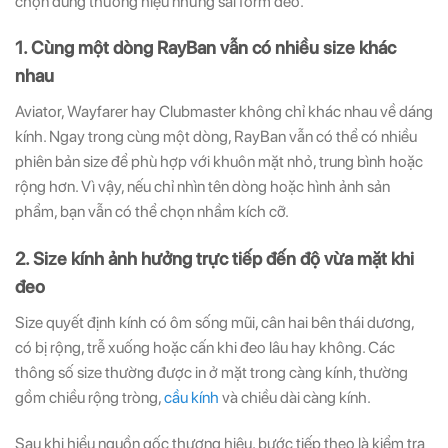
chọn đúng thương hiệu nhưng sai form đeo.
1. Cùng một dòng RayBan vẫn có nhiều size khác
nhau
Aviator, Wayfarer hay Clubmaster không chỉ khác nhau về dáng
kính. Ngay trong cùng một dòng, RayBan vẫn có thể có nhiều
phiên bản size để phù hợp với khuôn mặt nhỏ, trung bình hoặc
rộng hơn. Vì vậy, nếu chỉ nhìn tên dòng hoặc hình ảnh sản
phẩm, bạn vẫn có thể chọn nhầm kích cỡ.
2. Size kính ảnh hưởng trực tiếp đến độ vừa mặt khi
đeo
Size quyết định kính có ôm sống mũi, cân hai bên thái dương,
có bị rộng, trễ xuống hoặc cấn khi đeo lâu hay không. Các
thông số size thường được in ở mặt trong càng kính, thường
gồm chiều rộng tròng,
cầu kính
và chiều dài càng kính.
Sau khi hiểu nguồn gốc thương hiệu, bước tiếp theo là kiểm tra