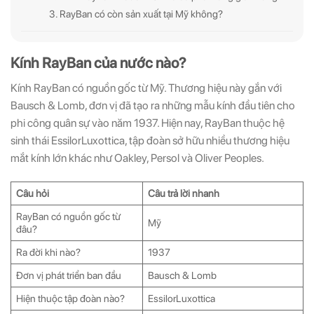
(Vui lòng check thư mục Promotion hoặc Spam nếu bạn không thấy email từ Hải
(Vui lòng check thư mục Promotion hoặc Spam nếu bạn không thấy email từ Hải
3. RayBan có còn sản xuất tại Mỹ không?
Triều)
Triều)
Kính RayBan của nước nào?
Kính RayBan có nguồn gốc từ Mỹ. Thương hiệu này gắn với
Bausch & Lomb, đơn vị đã tạo ra những mẫu kính đầu tiên cho
phi công quân sự vào năm 1937. Hiện nay, RayBan thuộc hệ
sinh thái EssilorLuxottica, tập đoàn sở hữu nhiều thương hiệu
mắt kính lớn khác như Oakley, Persol và Oliver Peoples.
Câu hỏi
Câu trả lời nhanh
RayBan có nguồn gốc từ
Mỹ
đâu?
Ra đời khi nào?
1937
Đơn vị phát triển ban đầu
Bausch & Lomb
Hiện thuộc tập đoàn nào?
EssilorLuxottica