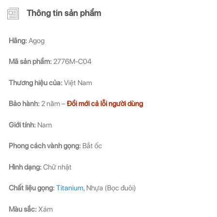
Thông tin sản phẩm
ĐĂNG KÝ NGAY ĐỂ NHẬN
ĐĂNG KÝ NGAY ĐỂ NHẬN
Hãng:
Agog
Những thông tin hữu ích và ưu đãi quà tặng dành riêng
Những thông tin hữu ích & ưu đãi đặc biệt dành riêng
cho bạn!
cho bạn!
Mã sản phẩm:
2776M-C04
Thương hiệu của:
Việt Nam
Bảo hành:
2 năm –
Đổi mới cả lỗi người dùng
Giới tính:
Nam
ĐĂNG KÝ
ĐĂNG KÝ
Phong cách vành gọng:
Bắt ốc
(Vui lòng check thư mục Promotion hoặc Spam nếu bạn không thấy email từ Hải
(Vui lòng check thư mục Promotion hoặc Spam nếu bạn không thấy email từ Hải
Triều)
Triều)
Hình dạng:
Chữ nhật
Chất liệu gọng:
Titanium
, Nhựa (Bọc đuôi)
Màu sắc:
Xám