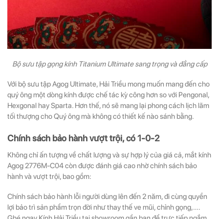
Bộ sưu tập gọng kính Titanium Ultimate sang trọng và đẳng cấp
Với bộ sưu tập Agog Ultimate, Hải Triều mong muốn mang đến cho
quý ông một dòng kính được chế tác kỳ công hơn so với Pengonal,
Hexgonal hay Sparta. Hơn thế, nó sẽ mang lại phong cách lịch lãm
tối thượng cho Quý ông mà không có thiết kế nào sánh bằng.
Chính sách bảo hành vượt trội, có 1-0-2
Không chỉ ấn tượng về chất lượng và sự hợp lý của giá cả, mắt kính
Agog 2776M-C04 còn được đánh giá cao nhờ chính sách bảo
hành và vượt trội, bao gồm:
Chính sách bảo hành lỗi người dùng lên đến 2 năm, đi cùng quyền
lợi bảo trì sản phẩm trọn đời như thay thế ve mũi, chỉnh gọng,….
Ghé ngay Kính Hải Triều tại showroom gần bạn để trực tiếp ngắm