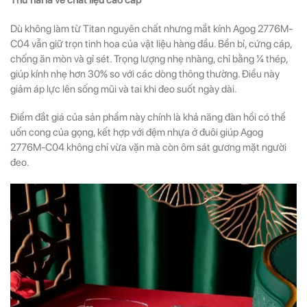
Thứ hai là về chất liệu cao cấp
Dù không làm từ Titan nguyên chất nhưng mắt kính Agog 2776M-
C04 vẫn giữ trọn tinh hoa của vật liệu hàng đầu. Bền bỉ, cứng cáp,
chống ăn mòn và gỉ sét. Trọng lượng nhẹ nhàng, chỉ bằng ¼ thép,
giúp kính nhẹ hơn 30% so với các dòng thông thường. Điều này
giảm áp lực lên sống mũi và tai khi đeo suốt ngày dài.
Điểm đắt giá của sản phẩm này chính là khả năng đàn hồi có thể
uốn cong của gọng, kết hợp với đệm nhựa ở đuôi giúp Agog
2776M-C04 không chỉ vừa vặn mà còn ôm sát gương mặt người
đeo.