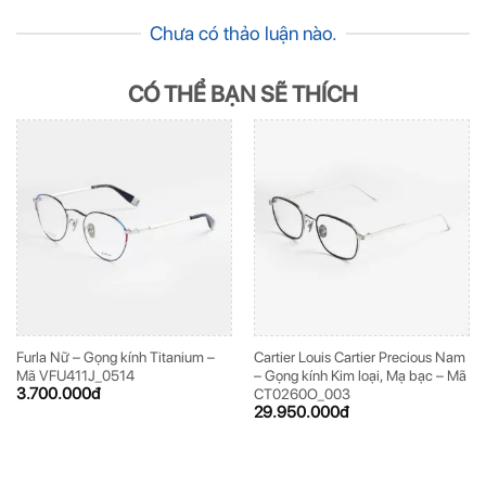
Chưa có thảo luận nào.
CÓ THỂ BẠN SẼ THÍCH
Furla Nữ – Gọng kính Titanium –
Cartier Louis Cartier Precious Nam
Mã VFU411J_0514
– Gọng kính Kim loại, Mạ bạc – Mã
3.700.000
đ
CT0260O_003
29.950.000
đ