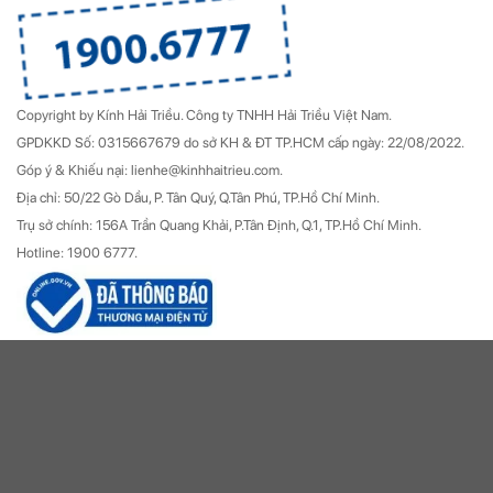
Copyright by Kính Hải Triều.
Công ty TNHH Hải Triều Việt Nam.
GPDKKD Số: 0315667679 do sở KH & ĐT TP.HCM cấp ngày: 22/08/2022.
Góp ý & Khiếu nại: lienhe@kinhhaitrieu.com.
Địa chỉ: 50/22 Gò Dầu, P. Tân Quý, Q.Tân Phú, TP.Hồ Chí Minh.
Trụ sở chính: 156A Trần Quang Khải, P.Tân Định, Q.1, TP.Hồ Chí Minh.
Hotline: 1900 6777.