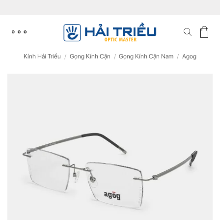
Skip
to
content
Kính Hải Triều
/
Gọng Kính Cận
/
Gọng Kính Cận Nam
/
Agog