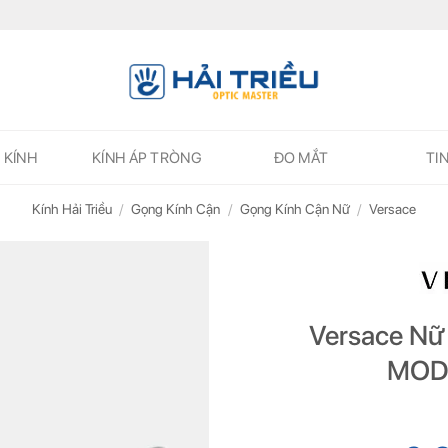
 KÍNH
KÍNH ÁP TRÒNG
ĐO MẮT
TI
Kính Hải Triều
/
Gọng Kính Cận
/
Gọng Kính Cận Nữ
/
Versace
ĐĂNG KÝ NGAY ĐỂ NHẬN
ĐĂNG KÝ NGAY ĐỂ NHẬN
Versace Nữ
Những thông tin hữu ích và ưu đãi quà tặng dành riêng cho bạn!
Những thông tin hữu ích & ưu đãi đặc biệt dành riêng cho bạn!
MOD.