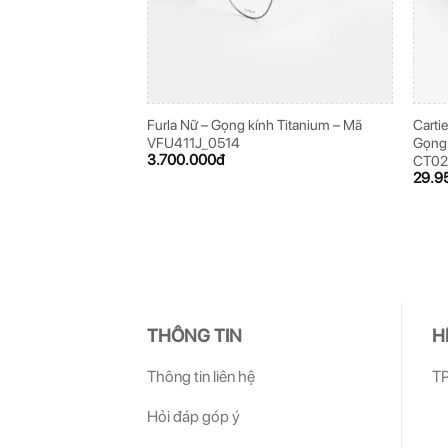
Furla Nữ – Gọng kính Titanium – Mã
Carti
VFU411J_0514
Gọng 
3.700.000
đ
CT0
29.9
THÔNG TIN
H
Thông tin liên hệ
TP
Hỏi đáp góp ý