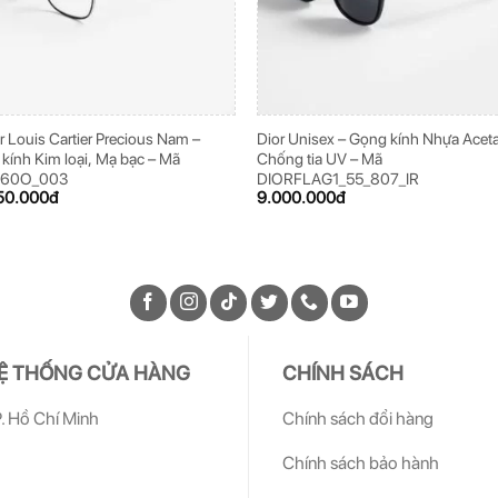
er Louis Cartier Precious Nam –
Dior Unisex – Gọng kính Nhựa Aceta
kính Kim loại, Mạ bạc – Mã
Chống tia UV – Mã
260O_003
DIORFLAG1_55_807_IR
50.000
đ
9.000.000
đ
Ệ THỐNG CỬA HÀNG
CHÍNH SÁCH
. Hồ Chí Minh
Chính sách đổi hàng
Chính sách bảo hành