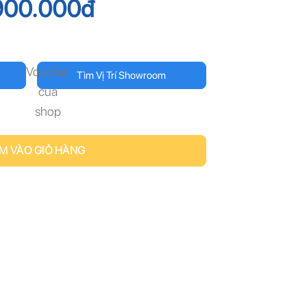
900.000
đ
Voucher
Tìm Vị Trí Showroom
của
shop
M VÀO GIỎ HÀNG