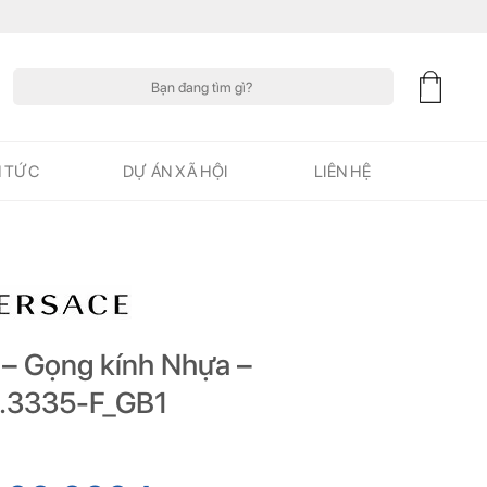
Tìm
kiếm:
N TỨC
DỰ ÁN XÃ HỘI
LIÊN HỆ
 – Gọng kính Nhựa –
3335-F_GB1