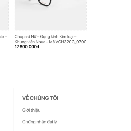
te –
Chopard Nữ – Gọng kính Kim loại –
Chopard Nam – Gọng k
Khung viền Nhựa – Mã VCH320G_0700
VCHD27K_0579
17.600.000
đ
13.600.000
đ
VỀ CHÚNG TÔI
Giới thiệu
Chứng nhận đại lý