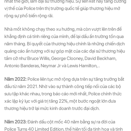
nhất thế giới, làm đại sứ thương hiệu. Sự liên kết này tăng cường
vị thế của Police trên thị trường quốc tế giúp thương hiệu mở
rộng sự phổ biến rộng rãi.
Nhà mốt không chạy theo xu hướng, mà còn vượt lên trên để
khẳng định cá tính riêng của mình, để lại dấu ấn trường tồn qua
năm tháng. Bí quyết của thương hiệu chính là những chiến dịch
quảng cáo ấn tượng với sự góp mặt của các đại sứ thương hiệu
tầm cỡ như Bruce Willis, George Clooney, David Beckham,
Antonio Banderas, Neymar Jr và Lewis Hamilton,..
Năm 2022:
Police liên tục mở rộng dựa trên sự tăng trưởng bắt
đầu từ năm 2021. Nhờ vào sự thành công tiếp nối của các bộ
sưu tập khác nhau, trong báo cáo mới nhất, Police chính thức
xác lập kỷ lục với giá trị tăng 22%, một bước ngoặt lớn đưa
thương hiệu trở lại mức kinh doanh trước đại dịch.
Năm 2023:
Đánh dấu cột mốc 40 năm bằng sự ra đời của
Police Turns 40 Limited Edition, thể hiện tối đa tinh hoa và tinh