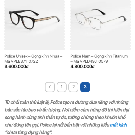
ĐĂNG KÝ NGAY ĐỂ NHẬN
ĐĂNG KÝ NGAY ĐỂ NHẬN
Những thông tin hữu ích và ưu đãi quà tặng dành riêng
Những thông tin hữu ích & ưu đãi đặc biệt dành riêng
cho bạn!
cho bạn!
Police Unisex – Gọng kính Nhựa –
Police Nam – Gọng kính Titanium
Mã VPLE371_0722
– Mã VPLD49J_0579
3.600.000
đ
4.300.000
đ
ĐĂNG KÝ
ĐĂNG KÝ
1
2
3
(Vui lòng check thư mục Promotion hoặc Spam nếu bạn không thấy email từ Hải
(Vui lòng check thư mục Promotion hoặc Spam nếu bạn không thấy email từ Hải
Triều)
Triều)
Từ chối tuân thủ luật lệ, Police tạo ra đường đua riêng với những
bản sắc táo bạo và ấn tượng. Nơi niềm cảm hứng đô thị hiện đại
song hành cùng tinh thần tự do, tưởng chừng theo khuôn khổ
như đúng tên gọi, Police lại nổi bần bật với những kiểu
mắt kính
“chưa từng đụng hàng”.