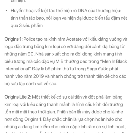
tái hiện.
Huyền thoại về kiệt tác thể hiện rõ DNA của thương hiệu:
tinh thần táo bạo, nổi loạn và hiện đại được biến tấu đậm nét
qua 3 siêu phẩm
Origins 1:
Police tạo ra kính râm Acetate với kiểu dáng vuông và
logo đặc trưng bằng kim loại có với dáng đôi cánh đại bàng từ
những năm 90. Nhà sản xuất cho ra đời dòng kính mang tính
biểu tượng mà các đặc vụ MIB thường đeo trong “Men In Black
International”. Đây là bộ phim thứ tư trong Saga được phát
hành vào năm 2019 và nhanh chóng trở thành tiền đề cho các
bộ sưu tập cảnh sát về sau.
Origins Lite 2:
Một thiết kế có sự cải tiến và đột phá làm bằng
kim loại với kiểu dáng thanh mảnh là hình cầu kính đôi trường
tồn mãi mãi theo thời gian. Phiên bản lần này được cho là nhẹ
hơn dòng Origins 1. Đây chắc chắn là lựa chọn hoàn hảo cho
những ai đang tìm kiếm cho mình cặp kính râm có sự linh hoạt,