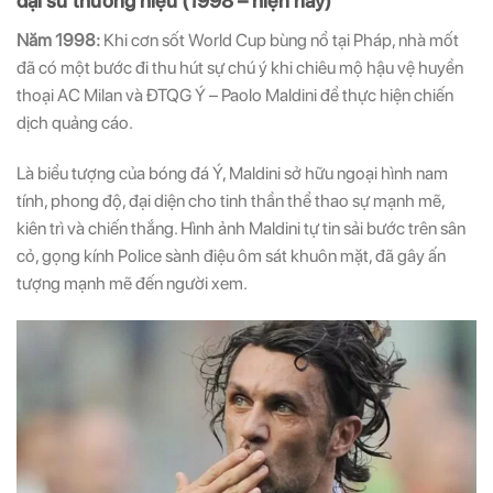
đại sứ thương hiệu (1998 – hiện nay)
Năm 1998:
Khi cơn sốt World Cup bùng nổ tại Pháp, nhà mốt
đã có một bước đi thu hút sự chú ý khi chiêu mộ hậu vệ huyền
thoại AC Milan và ĐTQG Ý – Paolo Maldini để thực hiện chiến
dịch quảng cáo.
Là biểu tượng của bóng đá Ý, Maldini sở hữu ngoại hình nam
tính, phong độ, đại diện cho tinh thần thể thao sự mạnh mẽ,
kiên trì và chiến thắng. Hình ảnh Maldini tự tin sải bước trên sân
cỏ, gọng kính Police sành điệu ôm sát khuôn mặt, đã gây ấn
tượng mạnh mẽ đến người xem.