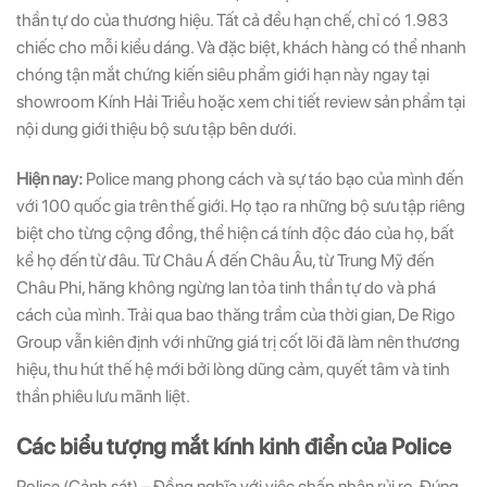
thần tự do của thương hiệu. Tất cả đều hạn chế, chỉ có 1.983
chiếc cho mỗi kiểu dáng. Và đặc biệt, khách hàng có thể nhanh
chóng tận mắt chứng kiến siêu phẩm giới hạn này ngay tại
showroom Kính Hải Triều hoặc xem chi tiết review sản phẩm tại
nội dung giới thiệu bộ sưu tập bên dưới.
Hiện nay:
Police mang phong cách và sự táo bạo của mình đến
với 100 quốc gia trên thế giới. Họ tạo ra những bộ sưu tập riêng
biệt cho từng cộng đồng, thể hiện cá tính độc đáo của họ, bất
kể họ đến từ đâu. Từ Châu Á đến Châu Âu, từ Trung Mỹ đến
Châu Phi, hãng không ngừng lan tỏa tinh thần tự do và phá
cách của mình. Trải qua bao thăng trầm của thời gian, De Rigo
Group vẫn kiên định với những giá trị cốt lõi đã làm nên thương
hiệu, thu hút thế hệ mới bởi lòng dũng cảm, quyết tâm và tinh
thần phiêu lưu mãnh liệt.
Các biểu tượng mắt kính kinh điển của Police
Police (Cảnh sát) – Đồng nghĩa với việc chấp nhận rủi ro. Đúng