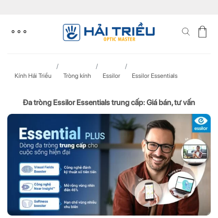
Skip
to
content
Kính Hải Triều
Tròng kính
Essilor
Essilor Essentials
Đa tròng Essilor Essentials trung cấp: Giá bán, tư vấn