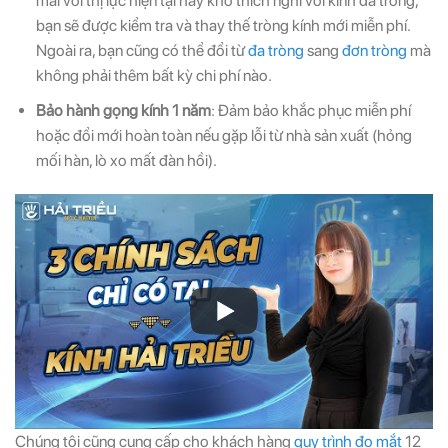
mái với thị lực hiện tại hay khó thích nghi với kính đa tròng,
bạn sẽ được kiểm tra và thay thế tròng kính mới miễn phí.
Ngoài ra, bạn cũng có thể đổi từ
đa tròng
sang
đơn tròng
mà
không phải thêm bất kỳ chi phí nào.
Bảo hành gọng kính 1 năm
: Đảm bảo khắc phục miễn phí
hoặc đổi mới hoàn toàn nếu gặp lỗi từ nhà sản xuất (hỏng
mối hàn, lò xo mất đàn hồi).
Chúng tôi cũng cung cấp cho khách hàng
quy trình đo mắt
12