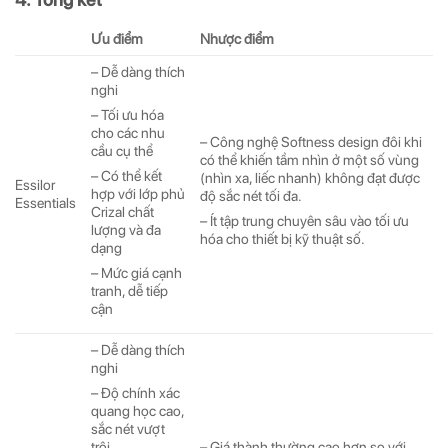
Ưu điểm
Nhược điểm
– Dễ dàng thích
nghi
– Tối ưu hóa
cho các nhu
– Công nghệ Softness design đôi khi
cầu cụ thể
có thể khiến tầm nhìn ở một số vùng
– Có thể kết
(nhìn xa, liếc nhanh) không đạt được
Essilor
hợp với lớp phủ
độ sắc nét tối đa.
Essentials
Crizal chất
– Ít tập trung chuyên sâu vào tối ưu
lượng và đa
hóa cho thiết bị kỹ thuật số.
dạng
– Mức giá cạnh
tranh, dễ tiếp
cận
– Dễ dàng thích
nghi
– Độ chính xác
quang học cao,
sắc nét vượt
– Giá thành thường cao hơn so với
trội