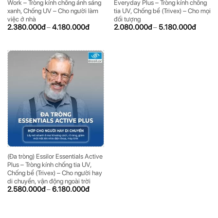
Work – Tròng kính chống ánh sáng
Everyday Plus – Tròng kính chống
xanh, Chống UV – Cho người làm
tia UV, Chống bể (Trivex) – Cho mọi
việc ở nhà
đối tượng
ĐĂNG KÝ NGAY ĐỂ NHẬN
ĐĂNG KÝ NGAY ĐỂ NHẬN
2.380.000
đ
–
4.180.000
đ
2.080.000
đ
–
5.180.000
đ
Những thông tin hữu ích và ưu đãi quà tặng dành riêng
Những thông tin hữu ích & ưu đãi đặc biệt dành riêng
cho bạn!
cho bạn!
ĐĂNG KÝ
ĐĂNG KÝ
(Vui lòng check thư mục Promotion hoặc Spam nếu bạn không thấy email từ Hải
(Vui lòng check thư mục Promotion hoặc Spam nếu bạn không thấy email từ Hải
Triều)
Triều)
(Đa tròng) Essilor Essentials Active
Plus – Tròng kính chống tia UV,
Chống bể (Trivex) – Cho người hay
di chuyển, vận động ngoài trời
2.580.000
đ
–
6.180.000
đ