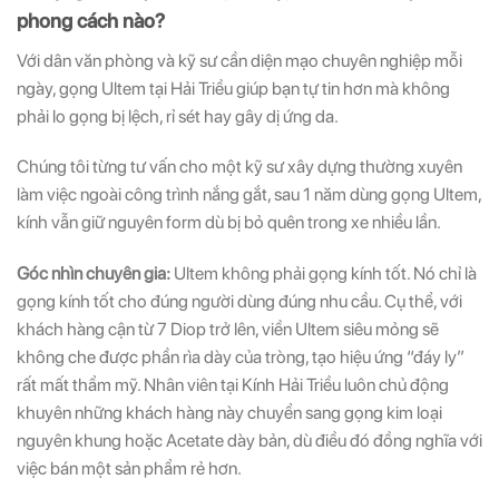
phong cách nào?
Với dân văn phòng và kỹ sư cần diện mạo chuyên nghiệp mỗi
ngày, gọng Ultem tại Hải Triều giúp bạn tự tin hơn mà không
phải lo gọng bị lệch, rỉ sét hay gây dị ứng da.
Chúng tôi từng tư vấn cho một kỹ sư xây dựng thường xuyên
làm việc ngoài công trình nắng gắt, sau 1 năm dùng gọng Ultem,
kính vẫn giữ nguyên form dù bị bỏ quên trong xe nhiều lần.
Góc nhìn chuyên gia:
Ultem không phải gọng kính tốt. Nó chỉ là
gọng kính tốt cho đúng người dùng đúng nhu cầu. Cụ thể, với
khách hàng cận từ 7 Diop trở lên, viền Ultem siêu mỏng sẽ
không che được phần rìa dày của tròng, tạo hiệu ứng “đáy ly”
rất mất thẩm mỹ. Nhân viên tại Kính Hải Triều luôn chủ động
khuyên những khách hàng này chuyển sang gọng kim loại
nguyên khung hoặc Acetate dày bản, dù điều đó đồng nghĩa với
việc bán một sản phẩm rẻ hơn.