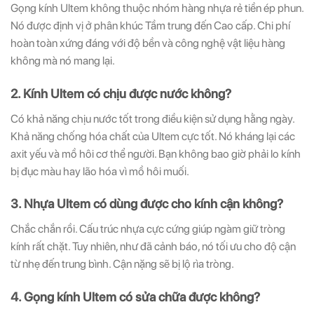
Gọng kính Ultem không thuộc nhóm hàng nhựa rẻ tiền ép phun.
Nó được định vị ở phân khúc Tầm trung đến Cao cấp. Chi phí
hoàn toàn xứng đáng với độ bền và công nghệ vật liệu hàng
không mà nó mang lại.
2. Kính Ultem có chịu được nước không?
Có khả năng chịu nước tốt trong điều kiện sử dụng hằng ngày.
Khả năng chống hóa chất của Ultem cực tốt. Nó kháng lại các
axit yếu và mồ hôi cơ thể người. Bạn không bao giờ phải lo kính
bị đục màu hay lão hóa vì mồ hôi muối.
3. Nhựa Ultem có dùng được cho kính cận không?
Chắc chắn rồi. Cấu trúc nhựa cực cứng giúp ngàm giữ tròng
kính rất chặt. Tuy nhiên, như đã cảnh báo, nó tối ưu cho độ cận
từ nhẹ đến trung bình. Cận nặng sẽ bị lộ rìa tròng.
4. Gọng kính Ultem có sửa chữa được không?