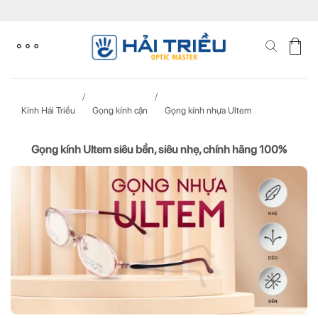
Skip
to
content
Kính Hải Triều
Gọng kính cận
Gọng kính nhựa Ultem
Gọng kính Ultem siêu bền, siêu nhẹ, chính hãng 100%