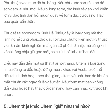
Phụ thuộc vào mức độ hư hỏng. Nếu chỉ xước sơn, rất khó để
sơn dặm lại như mới. Nếu bị lỏng form, thợ kính sẽ gặp khó khăn
lớn vì đặc tính đàn hồi muốn quay về form đúc cũ của nó. Hãy
bảo quản cẩn thận.
Thực tế tại showroom Kính Hải Triều, đây là loại gọng mà thợ
lành nghề cũng phải…thở dài. Tôi từng chứng kiến một kỹ thuật
viên 5 năm kinh nghiệm mất gần 20 phút hơ nhiệt mà càng kính
vẫn không chịu giữ góc mới, nó cứ “nhớ” lại vị trí ban đầu.
Điều này dẫn đến một sự thật ít ai nói thẳng: Ultem là loại gọng
“mua đúng từ đầu hoặc đừng mua”. Khác với Acetate có thể
điều chỉnh linh hoạt theo thời gian, Ultem yêu cầu bạn đo khuôn
mặt chuẩn xác ngay từ lần đầu tiên. Nếu form mặt bạn không
đối xứng hoặc hay thay đổi cân nặng, hãy cân nhắc kỹ trước khi
chọn.
5. Ultem thật khác Ultem “giả” như thế nào?