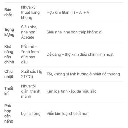
Nhựa kỹ
Bản
thuật hàng
Hợp kim titan (Ti + Al + V)
chất
không
Siêu nhẹ,
Trọng
nhẹ hơn
Siêu nhẹ, nhẹ hơn thép không gỉ
lượng
Acetate
Khả
Rất khó –
năng
“nhớ form”
Dễ dàng – thợ kính điều chỉnh linh hoạt
nắn
đúc ban
chỉnh
đầu
Chịu
Xuất sắc (Tg
Tốt, không bị ảnh hưởng ở nhiệt độ thường
nhiệt
217°C)
Nhựa tối
Thiết
giản, thanh
Kim loại tinh xảo, đa màu sắc
kế
mảnh
Phù
hợp
Lộ rìa tròng
Viền kim loại che tốt hơn
cận
nặng