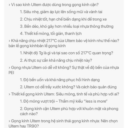
› Vì sao kính Ultem được dùng trong gọng kính cận?
1. Siêu nhẹ, giảm áp lực lên sống mũi và vành tai
2. Chịu nhiệt tốt, hạn chế biến dạng khi để trong xe
3. Bền dẻo, khó gãy hơn nhiều loại nhựa thông thường
4. Thiết kế mỏng, tối giản, thanh lịch
› Khả năng chịu nhiệt 217°C của Ultem bảo vệ kính như thế nào?
bản lề gọng kínhbản lề gọng kính
1. Nhiệt độ Tg là gì và tại sao con số 217°C quan trọng?
2. Ai thực sự cần khả năng chịu nhiệt này?
› Gọng nhựa Ultem có dễ vỡ không? Sự thật về độ bền của nhựa
PEI
1. Độ bền uốn và khả năng phục hồi hình dạng
2. Ultem có dễ trầy xước không? Và cách bảo quản đúng
› Thiết kế gọng kính Ultem: Siêu mỏng, tinh tế và phù hợp với ai?
1. Độ mỏng vượt trội – Thẩm mỹ kiểu “less is more”
2. Gọng kính cận Ultem phù hợp với khuôn mặt và phong
cách nào?
› Gọng kính Ultem trong hệ sinh thái gọng kính nhựa: Nên chọn
Ultem hay TR90?