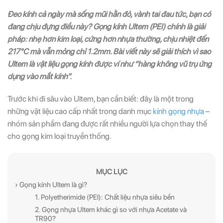
Đeo kính cả ngày mà sống mũi hằn đỏ, vành tai đau tức, bạn có
đang chịu đựng điều này? Gọng kính Ultem (PEI) chính là giải
pháp: nhẹ hơn kim loại, cứng hơn nhựa thường, chịu nhiệt đến
217°C mà vẫn mỏng chỉ 1.2mm. Bài viết này sẽ giải thích vì sao
Ultem là vật liệu gọng kính được ví như “hàng không vũ trụ ứng
dụng vào mắt kính”.
Trước khi đi sâu vào Ultem, bạn cần biết: đây là một trong
những vật liệu cao cấp nhất trong danh mục
kính gọng nhựa
–
nhóm sản phẩm đang được rất nhiều người lựa chọn thay thế
cho gọng kim loại truyền thống.
MỤC LỤC
› Gọng kính Ultem là gì?
1. Polyetherimide (PEI): Chất liệu nhựa siêu bền
2. Gọng nhựa Ultem khác gì so với nhựa Acetate và
TR90?