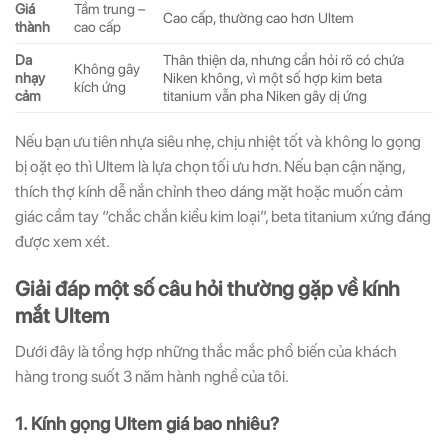
Giá
Tầm trung –
Cao cấp, thường cao hơn Ultem
thành
cao cấp
Da
Thân thiện da, nhưng cần hỏi rõ có chứa
Không gây
nhạy
Niken không, vì một số hợp kim beta
kích ứng
cảm
titanium vẫn pha Niken gây dị ứng
Nếu bạn ưu tiên nhựa siêu nhẹ, chịu nhiệt tốt và không lo gọng
bị oặt ẹo thì Ultem là lựa chọn tối ưu hơn. Nếu bạn cận nặng,
thích thợ kính dễ nắn chỉnh theo dáng mặt hoặc muốn cảm
giác cầm tay “chắc chắn kiểu kim loại”, beta titanium xứng đáng
được xem xét.
Giải đáp một số câu hỏi thường gặp về kính
mắt Ultem
Dưới đây là tổng hợp những thắc mắc phổ biến của khách
hàng trong suốt 3 năm hành nghề của tôi.
1. Kính gọng Ultem giá bao nhiêu?