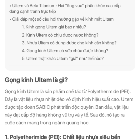
› Ultem và Beta Titanium: Hai “ông vua” phân khúc cao cấp
đang cạnh tranh trực tiếp
› Giải đáp một số câu hỏi thường gặp về kính mắt Ultem
1. Kính gọng Ultem giá bao nhiêu?
2. Kính Ultem có chịu được nước không?
3. Nhựa Ultem có dùng được cho kính cận không?
4. Gọng kính Ultem có sửa chữa được không?
5. Ultem thật khác Ultem “giả” như thế nào?
Gọng kính Ultem là gì?
Gọng kính Ultem là sản phẩm chế tác từ Polyetherimide (PEI).
Đây là vật liệu nhựa nhiệt dẻo vô định hình hiệu suất cao. Ultem
được tập đoàn SABIC phát triển độc quyền. Ban đầu, vật liệu
này đạt cấp độ hàng không vũ trụ và y tế. Sau đó, nó tạo ra
cuộc cách mạng trong ngành quang học.
1. Polyetherimide (PEI): Chất liệu nhựa siêu bền