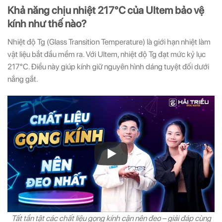
Khả năng chịu nhiệt 217°C của Ultem bảo vệ
kính như thế nào?
Nhiệt độ Tg (Glass Transition Temperature) là giới hạn nhiệt làm
vật liệu bắt đầu mềm ra. Với Ultem, nhiệt độ Tg đạt mức kỷ lục
217°C. Điều này giúp kính giữ nguyên hình dáng tuyệt đối dưới
nắng gắt.
Tất tần tật các chất liệu gọng kính cận nên đeo – giải đáp cùng