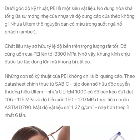
Dưới góc độ kỹ thuật, PEI là một siêu vật liệu. Nó dung hòa khá
tốt giữa sự mỏng nhẹ của nhựa và độ cứng cáp của thép không
gỉ. Nhựa Ultem thô nguyên bản có màu trong suốt ngả hổ
phách (amber).
Chất liệu này sở hữu tỷ lệ độ bền trên trọng lượng rất tốt. Độ
cứng uốn của PEI lên tới 3300 MPa. Nhờ vậy, khung kính chịu
được lực tác động lớn mà không bị oặt ẹo.
Những con số kỹ thuật của PEI không chỉ là lời quảng cáo. Theo
datasheet chính thức từ SABIC – tập đoàn sở hữu độc quyền
thương hiệu Ultem – nhựa ULTEM 1000 có độ bền kéo đứt đạt
105 – 115 MPa và độ bền uốn 150 – 170 MPa theo tiêu chuẩn
ASTM D790. Mật độ vật liệu chỉ 1,27 g/cm³ – nhẹ hơn thép ít
nhất 6 lần.