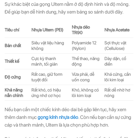
Sự khác biệt của gọng Ultem nằm ở độ định hình và độ mỏng.
Để giúp bạn dễ hình dung, hãy xem bảng so sánh dưới đây.
Nhựa dẻo
Tiêu chí
Nhựa Ultem (PEI)
Nhựa Acetate
TR90
Siêu vật liệu hàng
Polyamide 12
Sợi thực vật
Bản chất
không
(Nylon)
(Cellulose)
Cực kỳ thanh
Thể thao, năng
Dày dặn, cổ
Thiết kế
mảnh, tối giản
động
điển
Rất cao, giữ form
Vừa phải, dễ
Khá cứng, cần
Độ cứng
tuyệt đối
uốn cong
lõi kim loại
Khả năng
Rất khó, có hiệu
Khó, không có
Rất dễ nhờ hơ
nắn chỉnh
ứng nhớ cơ học
lõi kim loại
nóng
Nếu bạn cần một chiếc kính dẻo dai bẻ gập liên tục, hãy xem
thêm danh mục
gọng kính nhựa dẻo
. Còn nếu bạn cần sự cứng
cáp và thanh mảnh, Ultem là lựa chọn phù hợp hơn.