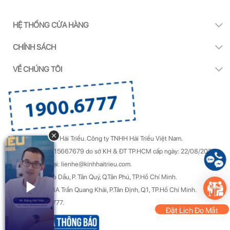
HỆ THỐNG CỬA HÀNG
CHÍNH SÁCH
VỀ CHÚNG TÔI
Copyright by Kính Hải Triều.
Công ty TNHH Hải Triều Việt Nam.
GPDKKD Số: 0315667679 do sở KH & ĐT TP.HCM cấp ngày: 22/08/2022.
Góp ý & Khiếu nại: lienhe@kinhhaitrieu.com.
Địa chỉ: 50/22 Gò Dầu, P. Tân Quý, Q.Tân Phú, TP.Hồ Chí Minh.
Trụ sở chính: 156A Trần Quang Khải, P.Tân Định, Q.1, TP.Hồ Chí Minh.
Hotline: 1900 6777.
Đặt Lịch Đo Mắt