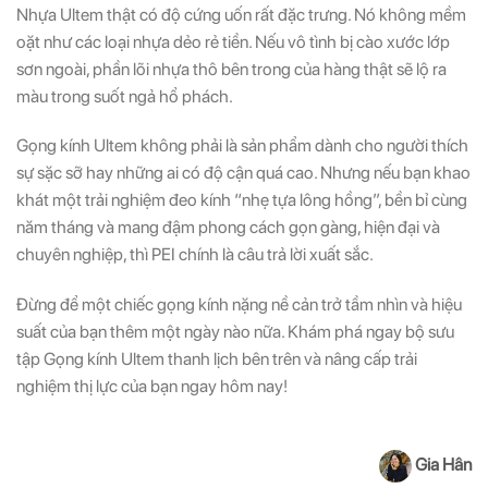
Nhựa Ultem thật có độ cứng uốn rất đặc trưng. Nó không mềm
oặt như các loại nhựa dẻo rẻ tiền. Nếu vô tình bị cào xước lớp
sơn ngoài, phần lõi nhựa thô bên trong của hàng thật sẽ lộ ra
màu trong suốt ngả hổ phách.
Gọng kính Ultem không phải là sản phẩm dành cho người thích
sự sặc sỡ hay những ai có độ cận quá cao. Nhưng nếu bạn khao
khát một trải nghiệm đeo kính “nhẹ tựa lông hồng”, bền bỉ cùng
năm tháng và mang đậm phong cách gọn gàng, hiện đại và
chuyên nghiệp, thì PEI chính là câu trả lời xuất sắc.
Đừng để một chiếc gọng kính nặng nề cản trở tầm nhìn và hiệu
suất của bạn thêm một ngày nào nữa. Khám phá ngay bộ sưu
tập Gọng kính Ultem thanh lịch bên trên và nâng cấp trải
nghiệm thị lực của bạn ngay hôm nay!
Gia Hân