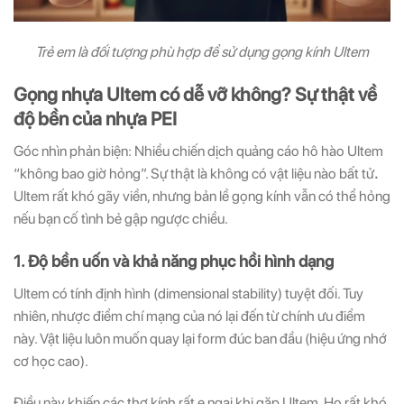
Trẻ em là đối tượng phù hợp để sử dụng gọng kính Ultem
Gọng nhựa Ultem có dễ vỡ không? Sự thật về
độ bền của nhựa PEI
Góc nhìn phản biện: Nhiều chiến dịch quảng cáo hô hào Ultem
“không bao giờ hỏng”. Sự thật là không có vật liệu nào bất tử
.
Ultem rất khó gãy viền, nhưng
bản lề gọng kính
vẫn có thể hỏng
nếu bạn cố tình bẻ gập ngược chiều.
1. Độ bền uốn và khả năng phục hồi hình dạng
Ultem có tính định hình (dimensional stability) tuyệt đối. Tuy
nhiên, nhược điểm chí mạng của nó lại đến từ chính ưu điểm
này. Vật liệu luôn muốn quay lại form đúc ban đầu (hiệu ứng nhớ
cơ học cao).
Điều này khiến các thợ kính rất e ngại khi gặp Ultem. Họ rất khó