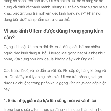
Bảng so sánh trên cho thấy Ultem chiếm ưu thế rõ ràng về độ
cứng và thiết kế thanh mảnh, nhưng ưu thế đó thực sự tạo ra sự
khác biệt gì trong trải nghiệm đeo kính hàng ngày? Phần nội
dung bên dưới sản phẩm sẽ trả lời cụ thể.
Vì sao kính Ultem được dùng trong gọng kính
cận?
Gọng kính cận Ultem ra đời để trả lời đúng câu hỏi mà nhiều
người đeo kính đang tự hỏi: Liệu có loại gọng nào vừa nhẹ như
nhựa, vừa cứng như kim loại, lại không gây kích ứng da?
Câu trả lời là có, và nó đến từ vật liệu PEI cấp độ hàng không vũ
trụ. Dưới đây là 4 lý do cụ thể khiến Ultem trở thành lựa chọn
được ưa chuộng trong phân khúc gọng kính nhựa cao cấp hiện
nay.
1. Siêu nhẹ, giảm áp lực lên sống mũi và vành tai
Trọng lượng của Ultem thực sự đáng kinh ngạc, thậm chí nhẹ