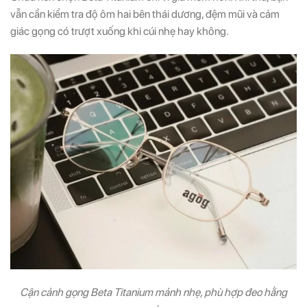
vẫn cần kiểm tra độ ôm hai bên thái dương, đệm mũi và cảm
giác gọng có trượt xuống khi cúi nhẹ hay không.
Cận cảnh gọng Beta Titanium mảnh nhẹ, phù hợp đeo hằng