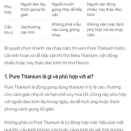
Người đeo lâu,
Người muốn
Người vận động
Phù
thích gọng tối
gọng nhẹ, dễ tiếp
nhiều, hay tháo đeo
hợp
giản
cận
kính
Không phải mẫu
Không nên mặc định
Cần
Giá thường
nào cũng giống
phù hợp với da nhạy
lưu ý
cao hơn
nhau
cảm
Bí quyết chọn nhanh: da nhạy cảm thì xem Pure Titanium trước;
cần linh hoạt và dễ tiếp cận thì thử Beta Titanium; vận động
nhiều hoặc hay tháo đeo kính thì thử Flexon.
1. Pure Titanium là gì và phù hợp với ai?
Pure Titanium là dòng gọng dùng titanium ở tỷ lệ cao, thường
cho cảm giác nhẹ rõ và hạn chế oxy hóa tốt. Dòng này phù hợp
với người đeo kính lâu trong ngày, da dễ kích ứng hoặc thích
phong cách gọng tối giản.
Không phải cứ Pure Titanium là tự động hợp mặt. Nếu size mắt
quá lớn, cầu kính không vừa hoặc càng kính ép sát thái dương,