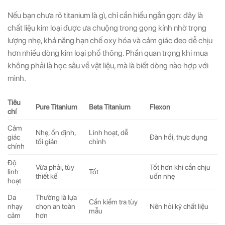
Nếu bạn chưa rõ titanium là gì, chỉ cần hiểu ngắn gọn: đây là
chất liệu kim loại được ưa chuộng trong gọng kính nhờ trọng
lượng nhẹ, khả năng hạn chế oxy hóa và cảm giác đeo dễ chịu
hơn nhiều dòng kim loại phổ thông. Phần quan trọng khi mua
không phải là học sâu về vật liệu, mà là biết dòng nào hợp với
mình.
Tiêu
Pure Titanium
Beta Titanium
Flexon
chí
Cảm
Nhẹ, ổn định,
Linh hoạt, dễ
giác
Đàn hồi, thực dụng
tối giản
chỉnh
chính
Độ
Vừa phải, tùy
Tốt hơn khi cần chịu
linh
Tốt
thiết kế
uốn nhẹ
hoạt
Da
Thường là lựa
Cần kiểm tra tùy
nhạy
chọn an toàn
Nên hỏi kỹ chất liệu
mẫu
cảm
hơn