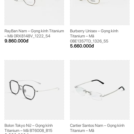
RayBan Nam – Gọng kính Titanium
Burberry Unisex – Gọng kính
– Mã 0RX8148V_1222_54
Titanium – Mã
9.860.000
đ
0BE1357TD_1326_55
5.660.000
đ
Bolon Tokyo Nữ – Gọng kính
Cartier Santos Nam – Gọng kính
Titanium – Mã BT6008_B15
Titanium – Mã