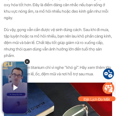
oxy hóa tốt hơn. Đây là điểm đáng cân nhắc nếu bạn sống ở
khu vực nóng ẩm, ra mồ hôi nhiều hoặc đeo kính gần như mỗi
ngày.
Dù vậy, gọng vẫn cần được vệ sinh đúng cách. Sau khi đi mưa,
tập luyện hoặc ra mồ hôi nhiều, bạn nên lau khô phần càng kính,
đệm mũi và bản lề. Chất liệu tốt giúp giảm rủi ro xuống cấp,
nhưng thói quen dùng vẫn ảnh hưởng lớn đến tuổi thọ sản
phẩm.
Chưa nên chọn titanium chỉ vì nghe “khó gỉ”. Hãy xem thêm lớp
hoàn thiện, bản lề, ốc, đệm mũi và nơi hỗ trợ sau mua.
Đặt Lịch Đo Mắt