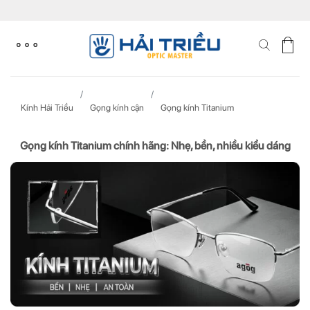
Skip
to
content
Kính Hải Triều
Gọng kính cận
Gọng kính Titanium
Gọng kính Titanium chính hãng: Nhẹ, bền, nhiều kiểu dáng