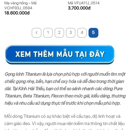
Mạ vàng hồng – Mã
Mã VFU411J_0514
3.700.000
đ
VCHF93J_0594
18.600.000
đ
1
2
3
4
5
Gọng kính Titanium là lựa chọn phù hợp với người muốn tìm một
chiếc gọng nhẹ, bền, hạn chế oxy hóa và dễ đeo trong thời gian
dài. Tại Kính Hải Triều, bạn có thể so sánh nhanh các dòng Pure
Titanium, Beta Titanium, Flexon theo mức giá, kiểu dáng, thương
hiệu và nhu cầu sử dụng thực tế trước khi chọn mẫu phù hợp.
Mỗi dòng Titanium có sự khác biệt về cấu tạo, độ linh hoạt và
cảm giác đeo. Vì vậy, người mua nên kiểm tra thông tin chất liệu