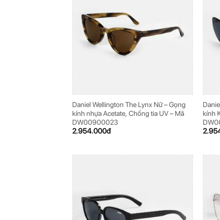
Daniel Wellington The Lynx Nữ – Gọng
Danie
kính nhựa Acetate, Chống tia UV – Mã
kính 
DW00900023
DW0
2.954.000
đ
2.95