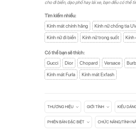
cho đi biển, dạo phố hay lái xe, bạn đều có thể 
Tìm kiếm nhiều:
Kính mát chính hãng
Kính nữ chống tia U
Kính nữ đi biển
Kính nữ trong suốt
Kính 
Có thể bạn sẽ thích:
Gucci
Dior
Chopard
Versace
Burb
Kính mát Furla
Kính mát Exfash
THƯƠNG HIỆU
GIỚI TÍNH
KIỂU DÁN
PHIÊN BẢN ĐẶC BIỆT
CHỨC NĂNG/TÍNH N