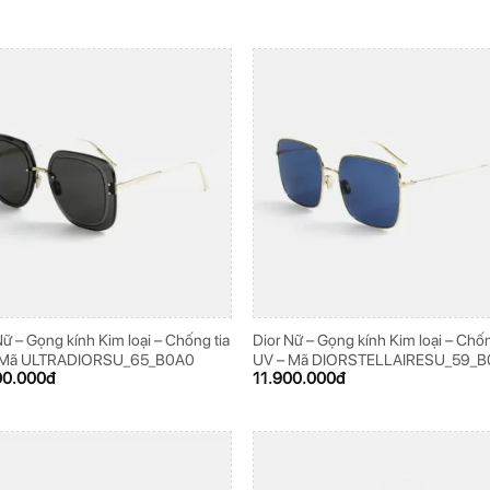
Nữ – Gọng kính Kim loại – Chống tia
Dior Nữ – Gọng kính Kim loại – Chốn
 Mã ULTRADIORSU_65_B0A0
UV – Mã DIORSTELLAIRESU_59_
00.000
đ
11.900.000
đ