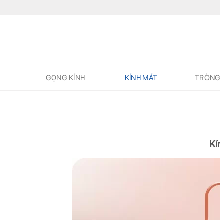
Skip
to
content
GỌNG KÍNH
KÍNH MÁT
TRÒNG
Kí