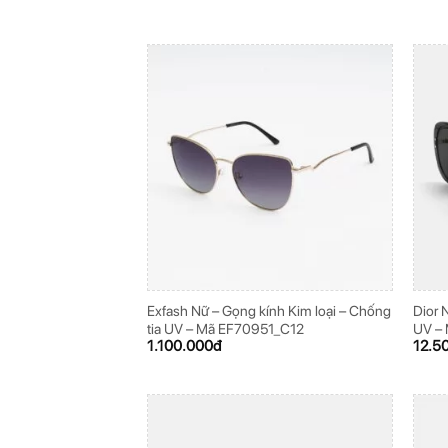
Exfash Nữ – Gọng kính Kim loại – Chống
Dior 
tia UV – Mã EF70951_C12
UV –
1.100.000
đ
12.5