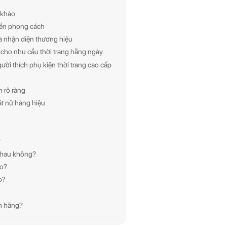
 khảo
bền phong cách
 và nhận diện thương hiệu
n cho nhu cầu thời trang hằng ngày
ười thích phụ kiện thời trang cao cấp
h rõ ràng
át nữ hàng hiệu
?
 nhau không?
ào?
o?
nh hãng?