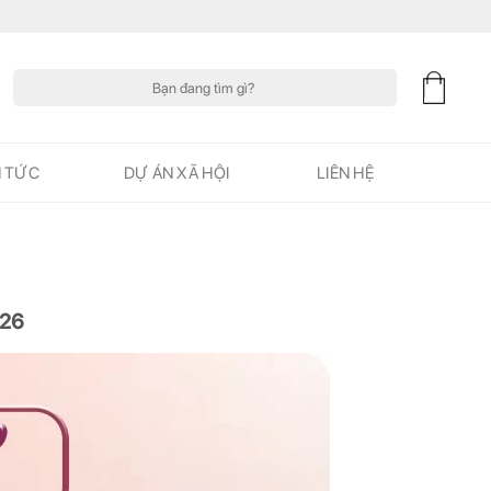
Tìm
kiếm:
N TỨC
DỰ ÁN XÃ HỘI
LIÊN HỆ
026