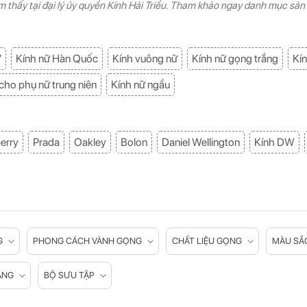
tìm thấy tại đại lý ủy quyền Kính Hải Triều. Tham khảo ngay danh mục sả
V
Kính nữ Hàn Quốc
Kính vuông nữ
Kính nữ gọng trắng
Kín
cho phụ nữ trung niên
Kính nữ ngầu
erry
Prada
Oakley
Bolon
Daniel Wellington
Kính DW
G
PHONG CÁCH VÀNH GỌNG
CHẤT LIỆU GỌNG
MÀU SẮ
ĂNG
BỘ SƯU TẬP