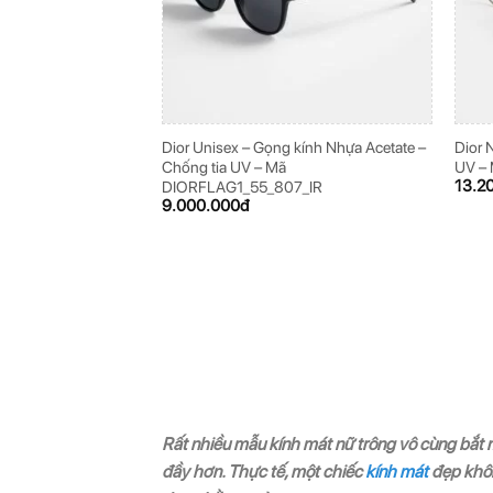
Dior Unisex – Gọng kính Nhựa Acetate –
Dior 
Chống tia UV – Mã
UV –
13.2
DIORFLAG1_55_807_IR
9.000.000
đ
Rất nhiều mẫu kính mát nữ trông vô cùng bắt m
đầy hơn. Thực tế, một chiếc
kính mát
đẹp khôn