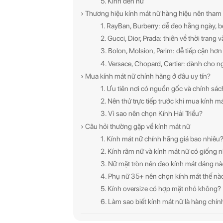
5. Kính đen nữ
› Thương hiệu kính mát nữ hàng hiệu nên tham
1. RayBan, Burberry: dễ đeo hằng ngày, 
2. Gucci, Dior, Prada: thiên về thời trang
3. Bolon, Molsion, Parim: dễ tiếp cận hơ
4. Versace, Chopard, Cartier: dành cho ng
› Mua kính mát nữ chính hãng ở đâu uy tín?
1. Ưu tiên nơi có nguồn gốc và chính sác
2. Nên thử trực tiếp trước khi mua kính m
3. Vì sao nên chọn Kính Hải Triều?
› Câu hỏi thường gặp về kính mát nữ
1. Kính mát nữ chính hãng giá bao nhiêu
2. Kính râm nữ và kính mát nữ có giống
3. Nữ mặt tròn nên đeo kính mát dáng n
4. Phụ nữ 35+ nên chọn kính mát thế nà
5. Kính oversize có hợp mặt nhỏ không?
6. Làm sao biết kính mát nữ là hàng chí