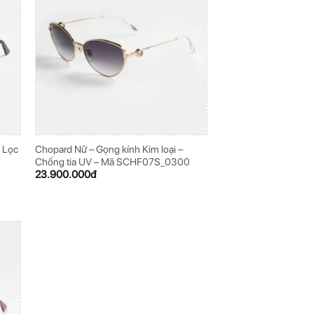
– Lọc
Chopard Nữ – Gọng kính Kim loại –
Chống tia UV – Mã SCHF07S_0300
23.900.000
đ