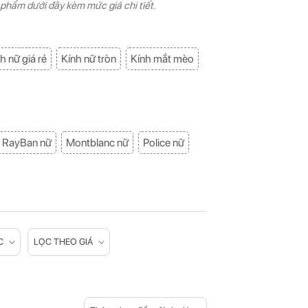
n phẩm dưới đây kèm mức giá chi tiết.
h nữ giá rẻ
Kính nữ tròn
Kính mắt mèo
RayBan nữ
Montblanc nữ
Police nữ
C
LỌC THEO GIÁ