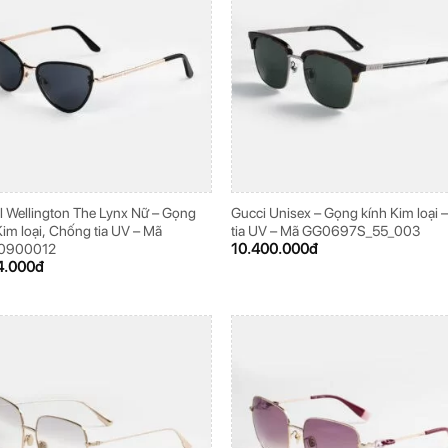
l Wellington The Lynx Nữ – Gọng
Gucci Unisex – Gọng kính Kim loại 
Kim loại, Chống tia UV – Mã
tia UV – Mã GG0697S_55_003
10.400.000
đ
0900012
4.000
đ