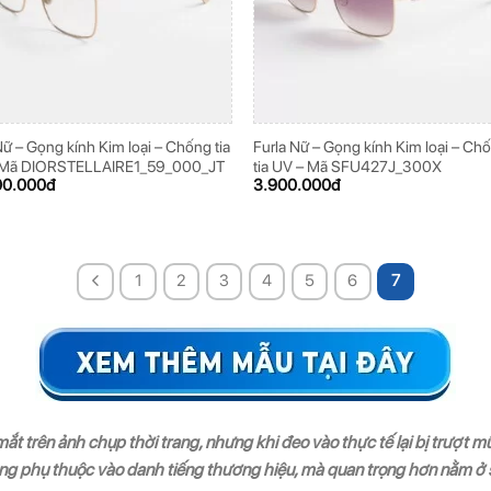
Nữ – Gọng kính Kim loại – Chống tia
Furla Nữ – Gọng kính Kim loại – Ch
 Mã DIORSTELLAIRE1_59_000_JT
tia UV – Mã SFU427J_300X
00.000
đ
3.900.000
đ
1
2
3
4
5
6
7
ắt trên ảnh chụp thời trang, nhưng khi đeo vào thực tế lại bị trượt 
g phụ thuộc vào danh tiếng thương hiệu, mà quan trọng hơn nằm ở s