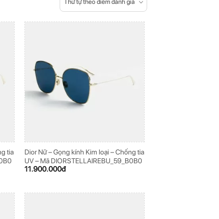
Thứ tự theo điểm đánh giá
g tia
Dior Nữ – Gọng kính Kim loại – Chống tia
B0B0
UV – Mã DIORSTELLAIREBU_59_B0B0
11.900.000
đ