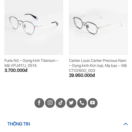
Furla Nữ – Gọng kính Titanium –
Cartier Louis Cartier Precious Nam
Mã VFU411J_0514
– Gọng kính Kim loại, Mạ bạc – Mã
3.700.000
đ
CT0260O_003
29.950.000
đ
THÔNG TIN