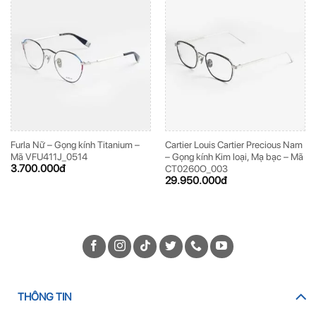
Furla Nữ – Gọng kính Titanium –
Cartier Louis Cartier Precious Nam
Mã VFU411J_0514
– Gọng kính Kim loại, Mạ bạc – Mã
3.700.000
đ
CT0260O_003
29.950.000
đ
THÔNG TIN