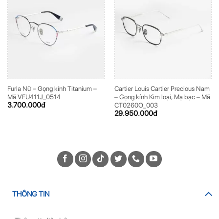
Furla Nữ – Gọng kính Titanium –
Cartier Louis Cartier Precious Nam
Mã VFU411J_0514
– Gọng kính Kim loại, Mạ bạc – Mã
3.700.000
đ
CT0260O_003
29.950.000
đ
THÔNG TIN