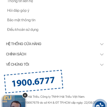
Thông tin liên hệ
Hỏi đáp góp ý
Bảo mật thông tin
Điều khoản sử dụng
HỆ THỐNG CỬA HÀNG
CHÍNH SÁCH
VỀ CHÚNG TÔI
Copyright by Kính Hải Triều.
Công ty TNHH Hải Triều Việt Nam.
GPDKKD Số: 0315667679 do sở KH & ĐT TP.HCM cấp ngày: 22/08/2022.