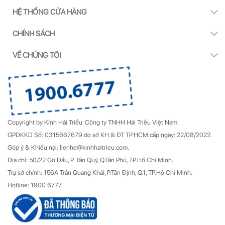
HỆ THỐNG CỬA HÀNG
CHÍNH SÁCH
VỀ CHÚNG TÔI
Copyright by Kính Hải Triều.
Công ty TNHH Hải Triều Việt Nam.
GPDKKD Số: 0315667679 do sở KH & ĐT TP.HCM cấp ngày: 22/08/2022.
Góp ý & Khiếu nại: lienhe@kinhhaitrieu.com.
Địa chỉ: 50/22 Gò Dầu, P. Tân Quý, Q.Tân Phú, TP.Hồ Chí Minh.
Trụ sở chính: 156A Trần Quang Khải, P.Tân Định, Q.1, TP.Hồ Chí Minh.
Hotline: 1900 6777.