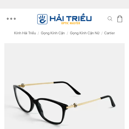
Skip
to
content
Kính Hải Triều
/
Gọng Kính Cận
/
Gọng Kính Cận Nữ
/
Cartier