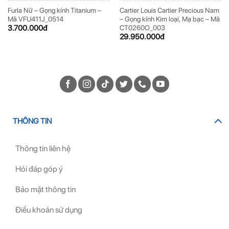
Furla Nữ – Gọng kính Titanium –
Cartier Louis Cartier Precious Nam
Mã VFU411J_0514
– Gọng kính Kim loại, Mạ bạc – Mã
3.700.000
đ
CT0260O_003
29.950.000
đ
THÔNG TIN
Thông tin liên hệ
Hỏi đáp góp ý
Bảo mật thông tin
Điều khoản sử dụng