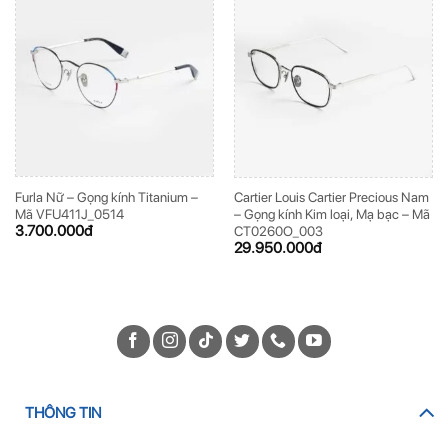
Furla Nữ – Gọng kính Titanium –
Cartier Louis Cartier Precious Nam
Mã VFU411J_0514
– Gọng kính Kim loại, Mạ bạc – Mã
3.700.000
đ
CT0260O_003
29.950.000
đ
THÔNG TIN