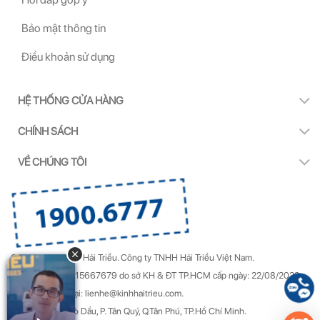
Bảo mật thông tin
Điều khoản sử dụng
HỆ THỐNG CỬA HÀNG
CHÍNH SÁCH
VỀ CHÚNG TÔI
Copyright by Kính Hải Triều.
Công ty TNHH Hải Triều Việt Nam.
GPDKKD Số: 0315667679 do sở KH & ĐT TP.HCM cấp ngày: 22/08/2022.
Góp ý & Khiếu nại: lienhe@kinhhaitrieu.com.
Địa chỉ: 50/22 Gò Dầu, P. Tân Quý, Q.Tân Phú, TP.Hồ Chí Minh.