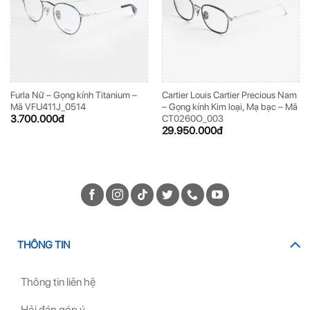
Furla Nữ – Gọng kính Titanium –
Cartier Louis Cartier Precious Nam
Mã VFU411J_0514
– Gọng kính Kim loại, Mạ bạc – Mã
3.700.000
đ
CT0260O_003
29.950.000
đ
THÔNG TIN
Thông tin liên hệ
Hỏi đáp góp ý