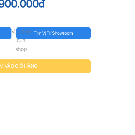
900.000
đ
Voucher
Tìm Vị Trí Showroom
của
shop
M VÀO GIỎ HÀNG