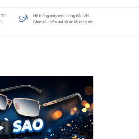
 Tế
Hệ thống máy móc hàng đầu VN
út
Giảm tối thiểu sai số do lỗi thao tác