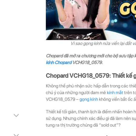
Vì sao gọng kính nửa viền lại đắt
Chopard đã mở ra chương mới cho bộ sưu tập k
kính Chopard
VCHG18_0579.
Chopard VCHG18_0579: Thiết kế gọ
Không thể phủ nhận sức hấp dẫn trong các thiế
chú ý của những người đam mê
kính mắt
trên t
VCHG18_0579 –
gọng kính
không viền bắt ốc 
Thiết kế tối giản, thanh lịch là điểm nhấn hoàn
sử dụng. Nhưng chính xác điều gì đã làm nên 
tung ra thị trường chúng đã “sold out”?