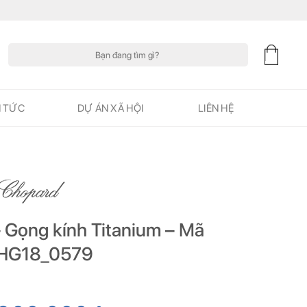
Tìm
kiếm:
N TỨC
DỰ ÁN XÃ HỘI
LIÊN HỆ
 Gọng kính Titanium – Mã
HG18_0579