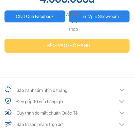
cho bạn!
cho bạn!
Voucher
Chat Qua Facebook
Tìm Vị Trí Showroom
của
shop
THÊM VÀO GIỎ HÀNG
ĐĂNG KÝ
ĐĂNG KÝ
(Vui lòng check thư mục Promotion hoặc Spam nếu bạn không thấy email từ Hải
(Vui lòng check thư mục Promotion hoặc Spam nếu bạn không thấy email từ Hải
Triều)
Triều)
Bảo hành tầm nhìn 6 tháng
Đền gấp 10 nếu hàng giả
Quy trình đo mắt chuẩn Quốc Tế
Bảo trì sản phẩm trọn đời