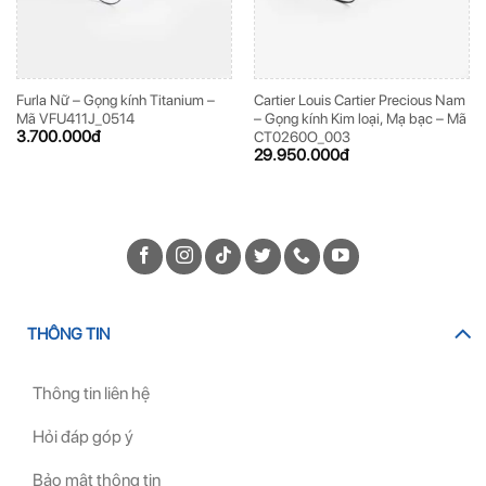
Furla Nữ – Gọng kính Titanium –
Cartier Louis Cartier Precious Nam
Mã VFU411J_0514
– Gọng kính Kim loại, Mạ bạc – Mã
3.700.000
đ
CT0260O_003
29.950.000
đ
THÔNG TIN
Thông tin liên hệ
Hỏi đáp góp ý
Bảo mật thông tin