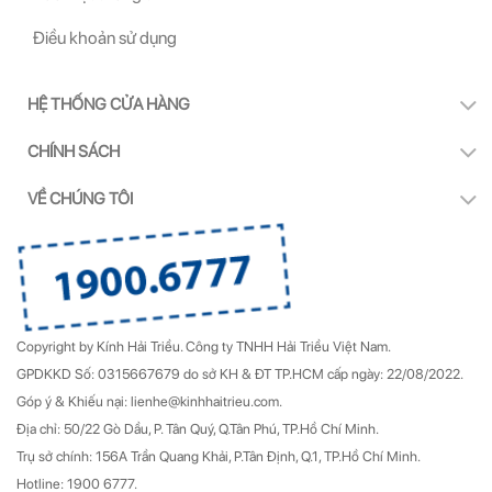
Điều khoản sử dụng
HỆ THỐNG CỬA HÀNG
CHÍNH SÁCH
VỀ CHÚNG TÔI
Copyright by Kính Hải Triều.
Công ty TNHH Hải Triều Việt Nam.
GPDKKD Số: 0315667679 do sở KH & ĐT TP.HCM cấp ngày: 22/08/2022.
Góp ý & Khiếu nại: lienhe@kinhhaitrieu.com.
Địa chỉ: 50/22 Gò Dầu, P. Tân Quý, Q.Tân Phú, TP.Hồ Chí Minh.
Trụ sở chính: 156A Trần Quang Khải, P.Tân Định, Q.1, TP.Hồ Chí Minh.
Hotline: 1900 6777.