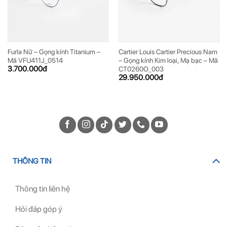
Furla Nữ – Gọng kính Titanium –
Cartier Louis Cartier Precious Nam
Mã VFU411J_0514
– Gọng kính Kim loại, Mạ bạc – Mã
3.700.000
đ
CT0260O_003
29.950.000
đ
THÔNG TIN
Thông tin liên hệ
Hỏi đáp góp ý