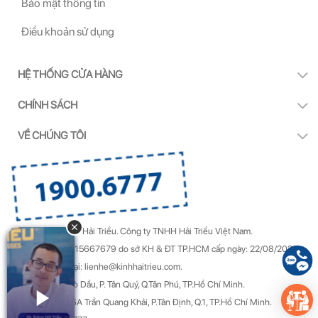
Bảo mật thông tin
Điều khoản sử dụng
HỆ THỐNG CỬA HÀNG
CHÍNH SÁCH
VỀ CHÚNG TÔI
Copyright by Kính Hải Triều.
Công ty TNHH Hải Triều Việt Nam.
GPDKKD Số: 0315667679 do sở KH & ĐT TP.HCM cấp ngày: 22/08/2022.
Góp ý & Khiếu nại: lienhe@kinhhaitrieu.com.
Địa chỉ: 50/22 Gò Dầu, P. Tân Quý, Q.Tân Phú, TP.Hồ Chí Minh.
Trụ sở chính: 156A Trần Quang Khải, P.Tân Định, Q.1, TP.Hồ Chí Minh.