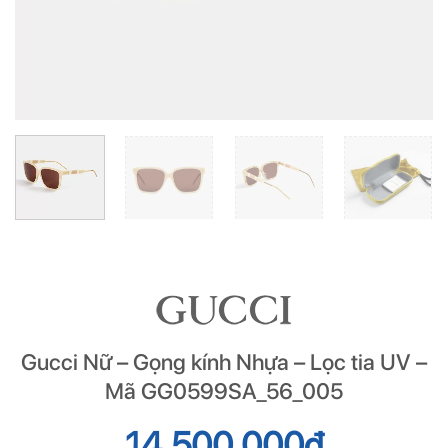
Gucci Nữ – Gọng kính Nhựa – Lọc tia UV –
Mã GG0599SA_56_005
14.500.000
đ