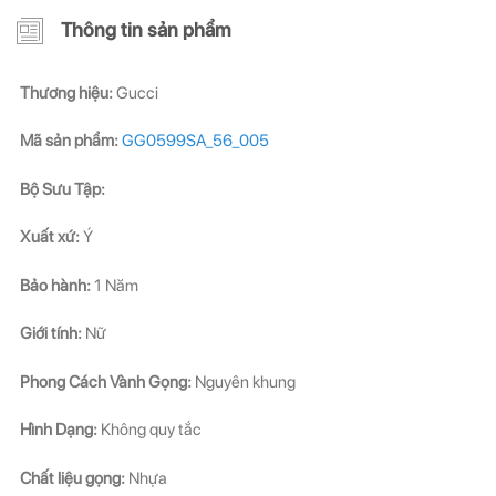
Thông tin sản phẩm
ĐĂNG KÝ NGAY ĐỂ NHẬN
ĐĂNG KÝ NGAY ĐỂ NHẬN
Thương hiệu:
Gucci
Những thông tin hữu ích và ưu đãi quà tặng dành riêng
Những thông tin hữu ích & ưu đãi đặc biệt dành riêng
cho bạn!
cho bạn!
Mã sản phẩm:
GG0599SA_56_005
Bộ Sưu Tập:
Xuất xứ:
Ý
Bảo hành:
1 Năm
ĐĂNG KÝ
ĐĂNG KÝ
Giới tính:
Nữ
(Vui lòng check thư mục Promotion hoặc Spam nếu bạn không thấy email từ Hải
(Vui lòng check thư mục Promotion hoặc Spam nếu bạn không thấy email từ Hải
Triều)
Triều)
Phong Cách Vành Gọng:
Nguyên khung
Hình Dạng:
Không quy tắc
Chất liệu gọng:
Nhựa