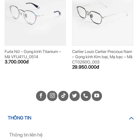
Furla Nữ – Gọng kính Titanium –
Cartier Louis Cartier Precious Nam
Mã VFU411J_0514
– Gọng kính Kim loại, Mạ bạc – Mã
3.700.000
đ
CT0260O_003
29.950.000
đ
THÔNG TIN
Thông tin liên hệ