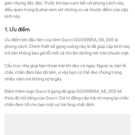
giản nhưng độc đáo. Trước khi bạn cam kết với phong cách này,
điều quan trọng là phải xem xét những ưu và nhược điểm của cặp
kính này.
1. Ưu điểm
Ưu điểm lớn đầu tiên của kính Gucci GG0599SA_56_005 là
phong cách. Chính thiết kế gọng vuông này là đã giúp cặp kính này
trở nên không bao giờ lỗi mốt và tôn lên đường nét trên khuôn mặt.
Cấu trúc nhẹ giúp bạn thoải mái khi đeo cả ngày. Ngoài ra, bản lề
chắc chắn đảm bảo độ bền, vì vậy bạn có thể đeo chúng trong
nhiều năm mà không sợ bị gãy.
Điểm thêm logo Gucci ở gọng đã giúp GG0599SA_56_005 kế
thừa độ nổi tiếng của Gucci. Giá trị đẳng cấp mà nó mang lại chắc
chắn đem tới cho bạn một sự hài lòng nhất định.