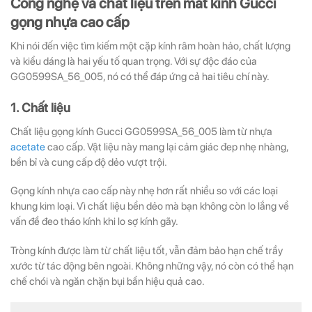
Công nghệ và chất liệu trên mắt kính Gucci
gọng nhựa cao cấp
Khi nói đến việc tìm kiếm một cặp kính râm hoàn hảo, chất lượng
và kiểu dáng là hai yếu tố quan trọng. Với sự độc đáo của
GG0599SA_56_005
, nó có thể đáp ứng cả hai tiêu chí này.
1. Chất liệu
Chất liệu gọng kính Gucci GG0599SA_56_005 làm từ nhựa
acetate
cao cấp. Vật liệu này mang lại cảm giác đep nhẹ nhàng,
bền bỉ và cung cấp độ dẻo vượt trội.
Gọng kính nhựa cao cấp này nhẹ hơn rất nhiều so với các loại
khung kim loại. Vì chất liệu bền dẻo mà bạn không còn lo lắng về
vấn đề đeo tháo kính khi lo sợ kính gãy.
Tròng kính được làm từ chất liệu tốt, vẫn đảm bảo hạn chế trầy
xước từ tác động bên ngoài. Không những vậy, nó còn có thể hạn
chế chói và ngăn chặn bụi bẩn hiệu quả cao.