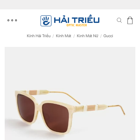
Skip
to
content
Kính Hải Triều
/
Kính Mát
/
Kinh Mát Nữ
/
Gucci