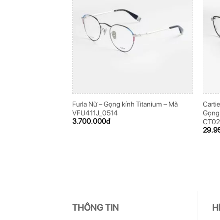
Furla Nữ – Gọng kính Titanium – Mã
Carti
VFU411J_0514
Gọng 
3.700.000
đ
CT0
29.9
THÔNG TIN
H