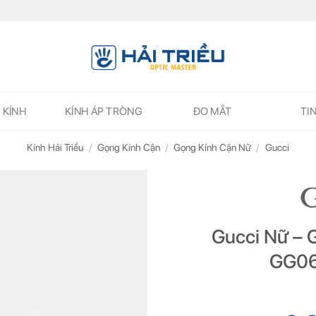
 KÍNH
KÍNH ÁP TRÒNG
ĐO MẮT
TI
Kính Hải Triều
/
Gọng Kính Cận
/
Gọng Kính Cận Nữ
/
Gucci
Gucci Nữ – 
ĐĂNG KÝ NGAY ĐỂ NHẬN
ĐĂNG KÝ NGAY ĐỂ NHẬN
GG06
Những thông tin hữu ích và ưu đãi quà tặng dành riêng cho bạn!
Những thông tin hữu ích & ưu đãi đặc biệt dành riêng cho bạn!