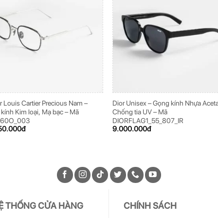
er Louis Cartier Precious Nam –
Dior Unisex – Gọng kính Nhựa Aceta
kính Kim loại, Mạ bạc – Mã
Chống tia UV – Mã
260O_003
DIORFLAG1_55_807_IR
50.000
đ
9.000.000
đ
Ệ THỐNG CỬA HÀNG
CHÍNH SÁCH