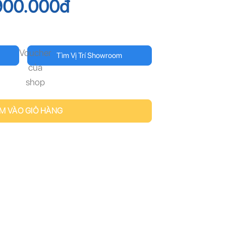
900.000
đ
Voucher
Tìm Vị Trí Showroom
của
shop
M VÀO GIỎ HÀNG