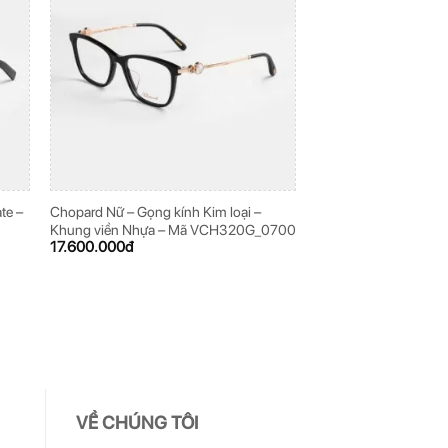
te –
Chopard Nữ – Gọng kính Kim loại –
Chopard Nam – Gọng k
Khung viền Nhựa – Mã VCH320G_0700
VCHD27K_0579
17.600.000
đ
13.600.000
đ
VỀ CHÚNG TÔI