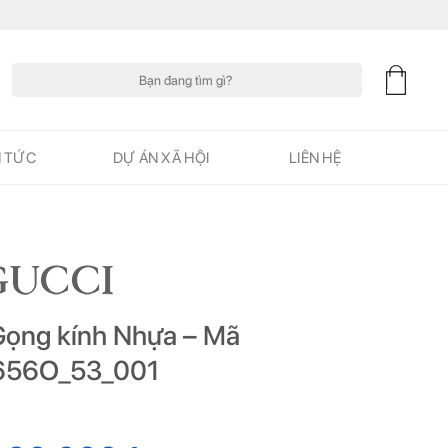
Tìm
kiếm:
N TỨC
DỰ ÁN XÃ HỘI
LIÊN HỆ
Gọng kính Nhựa – Mã
56O_53_001