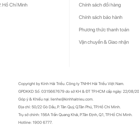
. Hồ Chí Minh
Chính sách đổi hàng
Chính sách bảo hành
Phương thức thanh toán
Vận chuyển & Giao nhận
Copyright by Kính Hải Triều.
Công ty TNHH Hải Triều Việt Nam.
GPDKKD Số: 0315667679 do sở KH & ĐT TP.HCM cấp ngày: 22/08/20
Góp ý & Khiếu nại: lienhe@kinhhaitrieu.com.
Địa chỉ: 50/22 Gò Dầu, P. Tân Quý, Q.Tân Phú, TP.Hồ Chí Minh.
Trụ sở chính: 156A Trần Quang Khải, P.Tân Định, Q.1, TP.Hồ Chí Minh.
Hotline: 1900 6777.