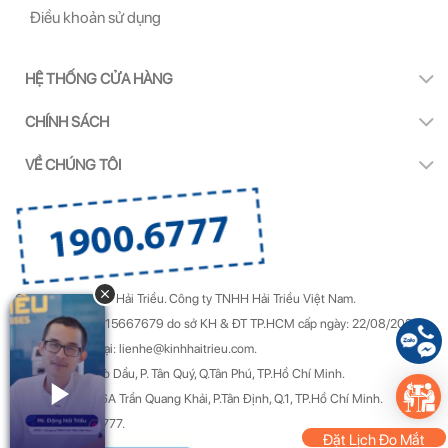
Điều khoản sử dụng
HỆ THỐNG CỬA HÀNG
CHÍNH SÁCH
VỀ CHÚNG TÔI
Copyright by Kính Hải Triều.
Công ty TNHH Hải Triều Việt Nam.
GPDKKD Số: 0315667679 do sở KH & ĐT TP.HCM cấp ngày: 22/08/2022.
Góp ý & Khiếu nại: lienhe@kinhhaitrieu.com.
Địa chỉ: 50/22 Gò Dầu, P. Tân Quý, Q.Tân Phú, TP.Hồ Chí Minh.
Trụ sở chính: 156A Trần Quang Khải, P.Tân Định, Q.1, TP.Hồ Chí Minh.
Hotline: 1900 6777.
Đặt Lịch Đo Mắt