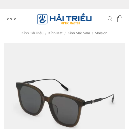
Skip
to
content
Kính Hải Triều
/
Kính Mát
/
Kính Mát Nam
/
Molsion
ĐĂNG KÝ NGAY ĐỂ NHẬN
ĐĂNG KÝ NGAY ĐỂ NHẬN