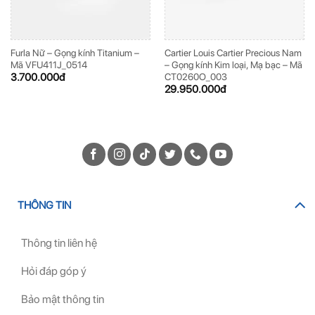
Furla Nữ – Gọng kính Titanium –
Cartier Louis Cartier Precious Nam
Mã VFU411J_0514
– Gọng kính Kim loại, Mạ bạc – Mã
3.700.000
đ
CT0260O_003
29.950.000
đ
THÔNG TIN
Thông tin liên hệ
Hỏi đáp góp ý
Bảo mật thông tin