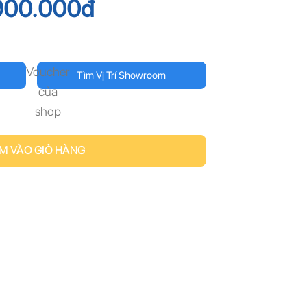
900.000
đ
Voucher
Tìm Vị Trí Showroom
của
shop
M VÀO GIỎ HÀNG