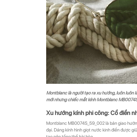
Montblanc là người tạo ra xu hướng, luôn luôn l
mới nhưng chiếc mắt kính Montblanc MB0074S_
Xu hướng kính phi công: Cổ điển nh
Montblanc MB0074S_59_002 là bản giao hưởng g
đại. Dáng kính hình giọt nước kinh điển được g
tạo nên tổng thể hài hòa.