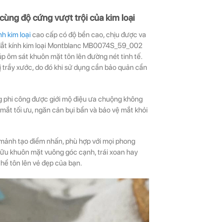
 cùng độ cứng vượt trội của kim loại
nh kim loại
cao cấp có độ bền cao, chịu được va
. Mắt kính kim loại Montblanc MB0074S_59_002
úp ôm sát khuôn mặt tôn lên đường nét tinh tế.
bị trầy xước, do đó khi sử dụng cần bảo quản cẩn
phi công được giới mộ điệu ưa chuộng không
 mắt tối ưu, ngăn cản bụi bẩn và bảo vệ mắt khỏi
h mảnh tạo điểm nhấn, phù hợp với mọi phong
hữu khuôn mặt vuông góc cạnh, trái xoan hay
ể tôn lên vẻ đẹp của bạn.