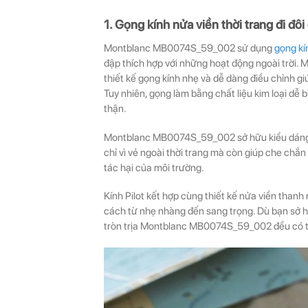
1. Gọng kính nửa viền thời trang đi đôi
Montblanc MB0074S_59_002 sử dụng
gọng kí
đập thích hợp với những hoạt động ngoài trời
thiết kế gọng kính nhẹ và dễ dàng điều chỉnh gi
Tuy nhiên, gọng làm bằng chất liệu kim loại dễ 
thận.
Montblanc MB0074S_59_002 sở hữu kiểu dáng 
chỉ vì vẻ ngoài thời trang mà còn giúp che chắn
tác hại của môi trường.
Kính Pilot kết hợp cùng thiết kế nửa viền than
cách từ nhẹ nhàng đến sang trọng. Dù bạn sở 
tròn trịa Montblanc MB0074S_59_002 đều có th