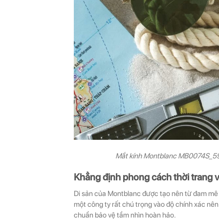
Mắt kính Montblanc MB0074S_59_
Khẳng định phong cách thời tran
Di sản của Montblanc được tạo nên từ đam mê và
một công ty rất chú trọng vào độ chính xác nê
chuẩn bảo vệ tầm nhìn hoàn hảo.