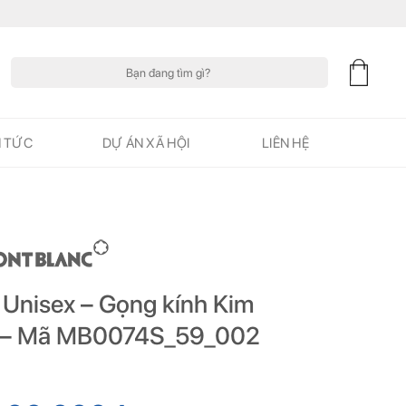
Tìm
kiếm:
N TỨC
DỰ ÁN XÃ HỘI
LIÊN HỆ
 Unisex – Gọng kính Kim
 UV – Mã MB0074S_59_002