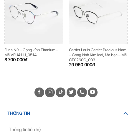
Furla Nữ – Gọng kính Titanium –
Cartier Louis Cartier Precious Nam
Mã VFU411J_0514
– Gọng kính Kim loại, Mạ bạc – Mã
3.700.000
đ
CT0260O_003
29.950.000
đ
THÔNG TIN
Thông tin liên hệ