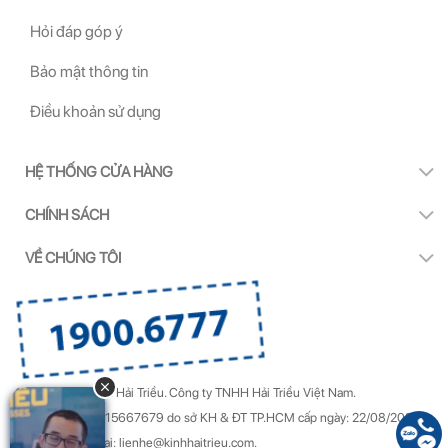
Hỏi đáp góp ý
Bảo mật thông tin
Điều khoản sử dụng
HỆ THỐNG CỬA HÀNG
CHÍNH SÁCH
VỀ CHÚNG TÔI
Copyright by Kính Hải Triều.
Công ty TNHH Hải Triều Việt Nam.
GPDKKD Số: 0315667679 do sở KH & ĐT TP.HCM cấp ngày: 22/08/2022.
Góp ý & Khiếu nại: lienhe@kinhhaitrieu.com.