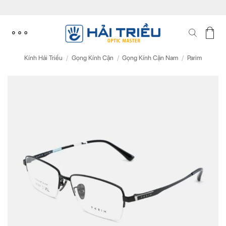
Skip
to
content
Kính Hải Triều
/
Gọng Kính Cận
/
Gọng Kính Cận Nam
/
Parim
ĐĂNG KÝ NGAY ĐỂ NHẬN
ĐĂNG KÝ NGAY ĐỂ NHẬN