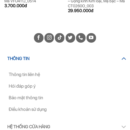
Mã VFU411J_0514
– Gọng kính Kim loại, Mạ bạc – Mã
3.700.000
đ
CT0260O_003
29.950.000
đ
THÔNG TIN
Thông tin liên hệ
Hỏi đáp góp ý
Bảo mật thông tin
Điều khoản sử dụng
HỆ THỐNG CỬA HÀNG