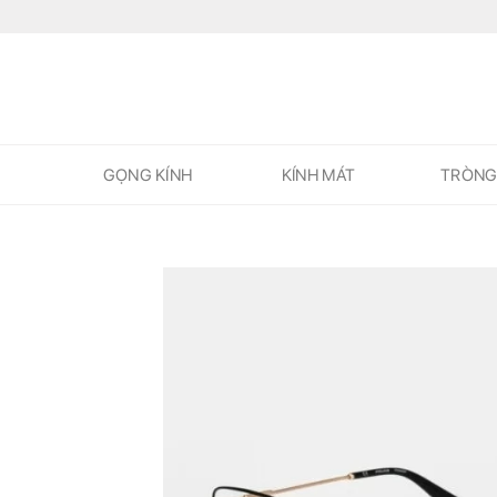
Skip
to
content
GỌNG KÍNH
KÍNH MÁT
TRÒNG