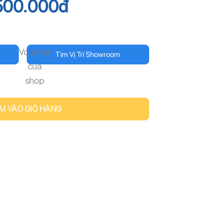
500.000
đ
Voucher
Tìm Vị Trí Showroom
của
shop
M VÀO GIỎ HÀNG