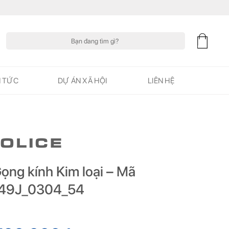
Tìm
kiếm:
N TỨC
DỰ ÁN XÃ HỘI
LIÊN HỆ
ọng kính Kim loại – Mã
49J_0304_54