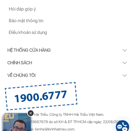
Hỏi đáp góp ý
Bảo mật thông tin
Điều khoản sử dụng
HỆ THỐNG CỬA HÀNG
CHÍNH SÁCH
VỀ CHÚNG TÔI
Copyright by Kính Hải Triều.
Công ty TNHH Hải Triều Việt Nam.
GPDKKD Số: 0315667679 do sở KH & ĐT TP.HCM cấp ngày: 22/08/2022.
Góp ý & Khiếu nại: lienhe@kinhhaitrieu.com.