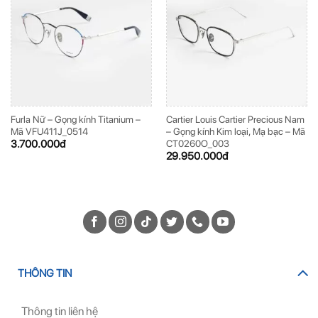
Furla Nữ – Gọng kính Titanium –
Cartier Louis Cartier Precious Nam
Mã VFU411J_0514
– Gọng kính Kim loại, Mạ bạc – Mã
3.700.000
đ
CT0260O_003
29.950.000
đ
THÔNG TIN
Thông tin liên hệ