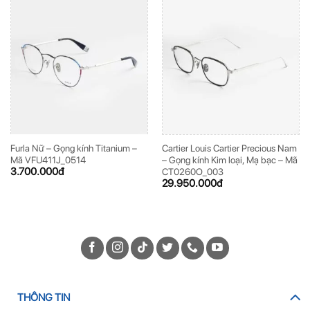
Furla Nữ – Gọng kính Titanium –
Cartier Louis Cartier Precious Nam
Mã VFU411J_0514
– Gọng kính Kim loại, Mạ bạc – Mã
3.700.000
đ
CT0260O_003
29.950.000
đ
THÔNG TIN