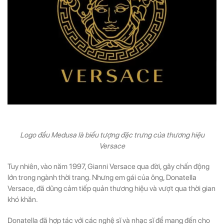
Logo đầu Medusa là biểu tượng đặc trưng của thương hiệu
Versace
Tuy nhiên, vào năm 1997, Gianni Versace qua đời, gây chấn động
lớn trong ngành thời trang. Nhưng em gái của ông, Donatella
Versace, đã dũng cảm tiếp quản thương hiệu và vượt qua thời gian
khó khăn.
Donatella đã hợp tác với các nghệ sĩ và nhạc sĩ để mang đến cho