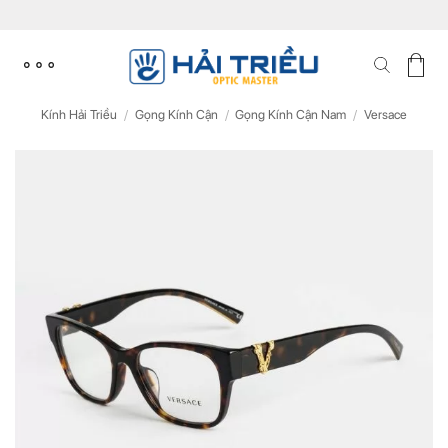
Skip
to
content
Kính Hải Triều
/
Gọng Kính Cận
/
Gọng Kính Cận Nam
/
Versace