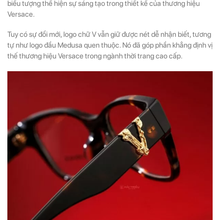
biểu tượng thể hiện sự sáng tạo trong thiết kế của thương hiệu
Versace.
Tuy có sự đổi mới, logo chữ V vẫn giữ được nét dễ nhận biết, tương
tự như logo đầu Medusa quen thuộc. Nó đã góp phần khẳng định vị
thế thương hiệu Versace trong ngành thời trang cao cấp.