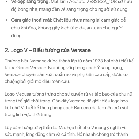
Vẻ đẹp sang trọng:
Mắt kính Acetate VE3283A_108 sở hữu
độ bóng nhẹ, mang đến vẻ sang trọng cho người sử dụng.
Cảm giác thoải mái:
Chất liệu nhựa mang lại cảm giác dễ
chịu khi đeo, không gây kích ứng da, an toàn cho người
dùng.
2. Logo V – Biểu tượng của Versace
Thương hiệu Versace được thành lập từ năm 1978 bởi nhà thiết kế
tài ba Gianni Versace. Nổi tiếng với phong cách Ý sang trọng,
Versace chuyên sản xuất quần áo và phụ kiện cao cấp, được ưa
chuộng bởi giới mộ điệu toàn cầu.
Logo Medusa tượng trưng cho sự quyến rũ và táo bạo của phụ nữ
trong thế giới thời trang. Gần đây Versace đã giới thiệu logo họa
tiết chữ V thiết kế theo phong cách Barocco đã tạo nên cơn sốt
trong lĩnh vực thời trang.
Lấy cảm hứng từ vị thần La Mã, họa tiết chữ V mang ý nghĩa về
sức mạnh, lòng dũng cảm và cá tính. Nó nhanh chóng trở thành