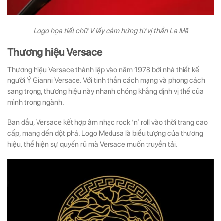
Logo họa tiết chữ V lấy cảm hứng từ vị thần La Mã
Thương hiệu Versace
Thương hiệu Versace thành lập vào năm 1978 bởi nhà thiết kế
người Ý Gianni Versace. Với tinh thần cách mạng và phong cách
sang trọng, thương hiệu này nhanh chóng khẳng định vị thế của
mình trong ngành.
Ban đầu, Versace kết hợp âm nhạc rock ‘n’ roll vào thời trang cao
cấp, mang đến đột phá. Logo Medusa là biểu tượng của thương
hiệu, thể hiện sự quyến rũ mà Versace muốn truyền tải.