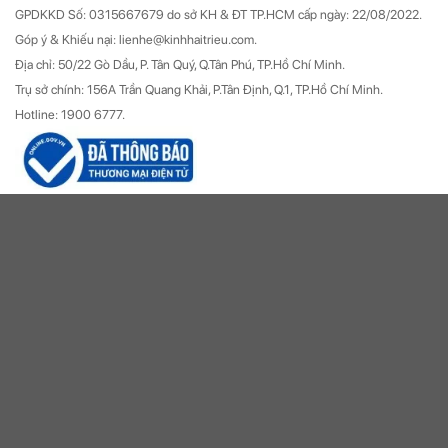
GPDKKD Số: 0315667679 do sở KH & ĐT TP.HCM cấp ngày: 22/08/2022.
Góp ý & Khiếu nại: lienhe@kinhhaitrieu.com.
Địa chỉ: 50/22 Gò Dầu, P. Tân Quý, Q.Tân Phú, TP.Hồ Chí Minh.
Trụ sở chính: 156A Trần Quang Khải, P.Tân Định, Q.1, TP.Hồ Chí Minh.
Hotline: 1900 6777.