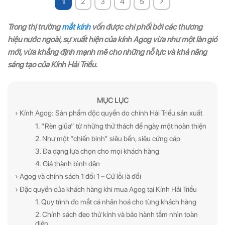
1
2
3
4
5
Trong thị trường
mắt kính
vốn được chi phối bởi các thương
hiệu nước ngoài, sự xuất hiện của kính Agog vừa như một làn gió
mới, vừa khẳng định mạnh mẽ cho những nỗ lực và khả năng
sáng tạo của Kính Hải Triều.
MỤC LỤC
› Kính Agog: Sản phẩm độc quyền do chính Hải Triều sản xuất
1. “Rèn giũa” từ những thử thách để ngày một hoàn thiện
2. Như một “chiến binh” siêu bền, siêu cứng cáp
3. Đa dạng lựa chọn cho mọi khách hàng
4. Giá thành bình dân
› Agog và chính sách 1 đổi 1 – Cứ lỗi là đổi
› Đặc quyền của khách hàng khi mua Agog tại Kính Hải Triều
1. Quy trình đo mắt cá nhân hoá cho từng khách hàng
2. Chính sách đeo thử kính và bảo hành tầm nhìn toàn
diện