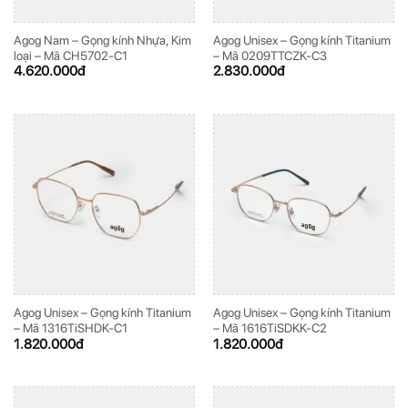
Agog Nam – Gọng kính Nhựa, Kim
Agog Unisex – Gọng kính Titanium
loại – Mã CH5702-C1
– Mã 0209TTCZK-C3
ĐĂNG KÝ
ĐĂNG KÝ
4.620.000
đ
2.830.000
đ
(Vui lòng check thư mục Promotion hoặc Spam nếu bạn không thấy email từ Hải
(Vui lòng check thư mục Promotion hoặc Spam nếu bạn không thấy email từ Hải
Triều)
Triều)
Agog Unisex – Gọng kính Titanium
Agog Unisex – Gọng kính Titanium
– Mã 1316TiSHDK-C1
– Mã 1616TiSDKK-C2
1.820.000
đ
1.820.000
đ