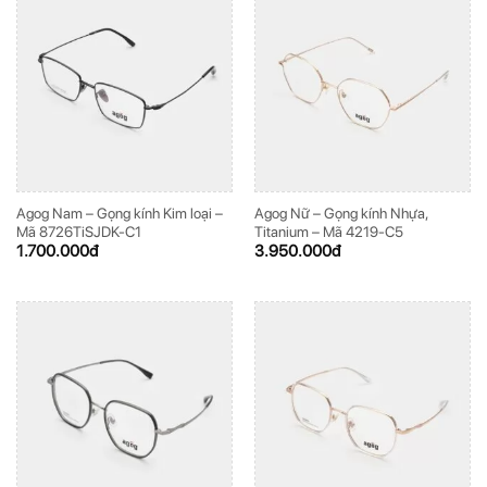
Agog Nam – Gọng kính Kim loại –
Agog Nữ – Gọng kính Nhựa,
Mã 8726TiSJDK-C1
Titanium – Mã 4219-C5
1.700.000
đ
3.950.000
đ