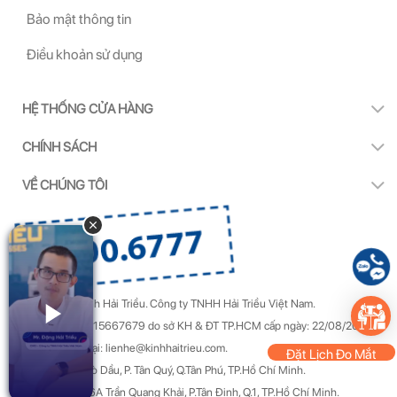
Bảo mật thông tin
Điều khoản sử dụng
HỆ THỐNG CỬA HÀNG
CHÍNH SÁCH
VỀ CHÚNG TÔI
Copyright by Kính Hải Triều.
Công ty TNHH Hải Triều Việt Nam.
GPDKKD Số: 0315667679 do sở KH & ĐT TP.HCM cấp ngày: 22/08/2022.
Góp ý & Khiếu nại: lienhe@kinhhaitrieu.com.
Đặt Lịch Đo Mắt
Địa chỉ: 50/22 Gò Dầu, P. Tân Quý, Q.Tân Phú, TP.Hồ Chí Minh.
Trụ sở chính: 156A Trần Quang Khải, P.Tân Định, Q.1, TP.Hồ Chí Minh.