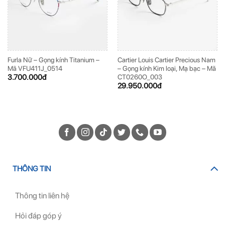
Furla Nữ – Gọng kính Titanium –
Cartier Louis Cartier Precious Nam
Mã VFU411J_0514
– Gọng kính Kim loại, Mạ bạc – Mã
3.700.000
đ
CT0260O_003
29.950.000
đ
THÔNG TIN
Thông tin liên hệ
Hỏi đáp góp ý