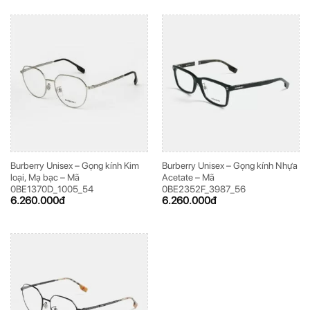
Burberry Unisex – Gọng kính Kim
Burberry Unisex – Gọng kính Nhựa
loại, Mạ bạc – Mã
Acetate – Mã
0BE1370D_1005_54
0BE2352F_3987_56
6.260.000
đ
6.260.000
đ