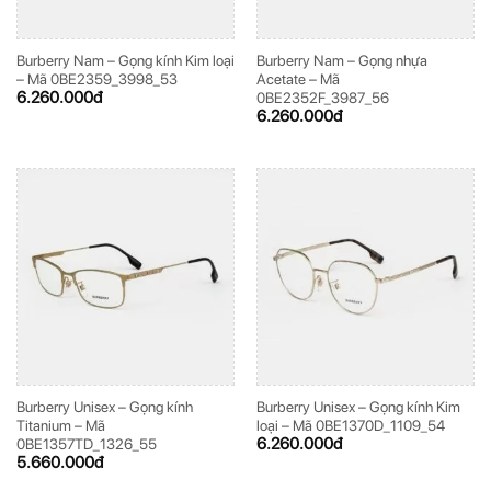
Burberry Nam – Gọng kính Kim loại
Burberry Nam – Gọng nhựa
– Mã 0BE2359_3998_53
Acetate – Mã
6.260.000
đ
0BE2352F_3987_56
6.260.000
đ
Burberry Unisex – Gọng kính
Burberry Unisex – Gọng kính Kim
Titanium – Mã
loại – Mã 0BE1370D_1109_54
6.260.000
đ
0BE1357TD_1326_55
5.660.000
đ