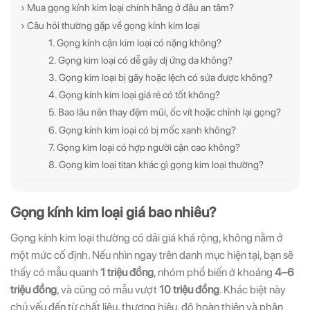
› Mua gọng kính kim loại chính hãng ở đâu an tâm?
› Câu hỏi thường gặp về gọng kính kim loại
1. Gọng kính cận kim loại có nặng không?
2. Gọng kim loại có dễ gây dị ứng da không?
3. Gọng kim loại bị gãy hoặc lệch có sửa được không?
4. Gọng kính kim loại giá rẻ có tốt không?
5. Bao lâu nên thay đệm mũi, ốc vít hoặc chỉnh lại gọng?
6. Gọng kính kim loại có bị mốc xanh không?
7. Gọng kim loại có hợp người cận cao không?
8. Gọng kim loại titan khác gì gọng kim loại thường?
Gọng kính kim loại giá bao nhiêu?
Gọng kính kim loại thường có dải giá khá rộng, không nằm ở
một mức cố định. Nếu nhìn ngay trên danh mục hiện tại, bạn sẽ
thấy có mẫu quanh
1 triệu đồng
, nhóm phổ biến ở khoảng
4–6
triệu đồng
, và cũng có mẫu vượt
10 triệu đồng
. Khác biệt này
chủ yếu đến từ chất liệu, thương hiệu, độ hoàn thiện và phân