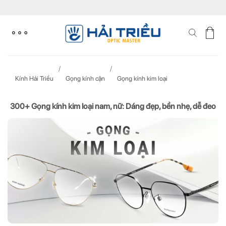
Skip
to
content
Kính Hải Triều
Gọng kính cận
Gọng kính kim loại
300+ Gọng kính kim loại nam, nữ: Dáng đẹp, bền nhẹ, dễ đeo