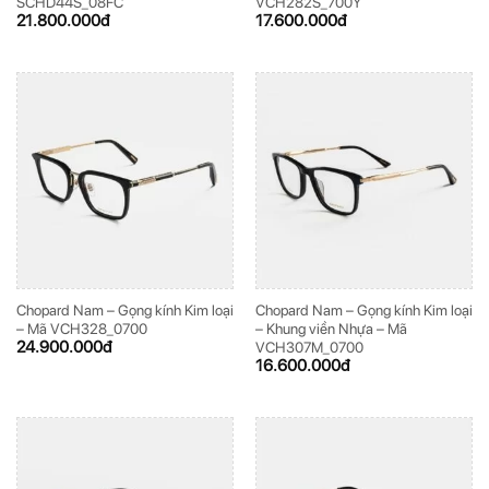
SCHD44S_08FC
VCH282S_700Y
21.800.000
đ
17.600.000
đ
Chopard Nam – Gọng kính Kim loại
Chopard Nam – Gọng kính Kim loại
– Mã VCH328_0700
– Khung viền Nhựa – Mã
24.900.000
đ
VCH307M_0700
16.600.000
đ