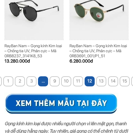
RayBan Nam – Gọng kính Kim loại
RayBan Nam – Gọng kính Kim loại
– Chống tia UV, Phân cực – Mã
– Chống tia UV, Phân cực – Mã
0RB8237_3141K8_53
0RB3691_001/P1_51
13.280.000
đ
6.280.000
đ
1
2
3
…
9
10
11
12
13
14
15
Gọng kính kim loại được nhiều người chọn vì lên mặt gọn, thanh
và dễ dùng hằng ngày. Tuy nhiên, giá gọng có thể chênh từ dưới