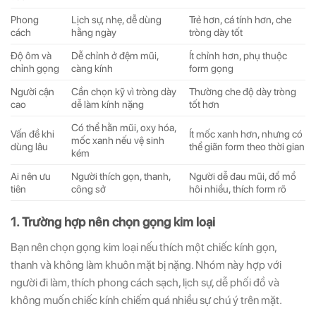
Phong
Lịch sự, nhẹ, dễ dùng
Trẻ hơn, cá tính hơn, che
cách
hằng ngày
tròng dày tốt
Độ ôm và
Dễ chỉnh ở đệm mũi,
Ít chỉnh hơn, phụ thuộc
chỉnh gọng
càng kính
form gọng
Người cận
Cần chọn kỹ vì tròng dày
Thường che độ dày tròng
cao
dễ làm kính nặng
tốt hơn
Có thể hằn mũi, oxy hóa,
Vấn đề khi
Ít mốc xanh hơn, nhưng có
mốc xanh nếu vệ sinh
dùng lâu
thể giãn form theo thời gian
kém
Ai nên ưu
Người thích gọn, thanh,
Người dễ đau mũi, đổ mồ
tiên
công sở
hôi nhiều, thích form rõ
1. Trường hợp nên chọn gọng kim loại
Bạn nên chọn gọng kim loại nếu thích một chiếc kính gọn,
thanh và không làm khuôn mặt bị nặng. Nhóm này hợp với
người đi làm, thích phong cách sạch, lịch sự, dễ phối đồ và
không muốn chiếc kính chiếm quá nhiều sự chú ý trên mặt.