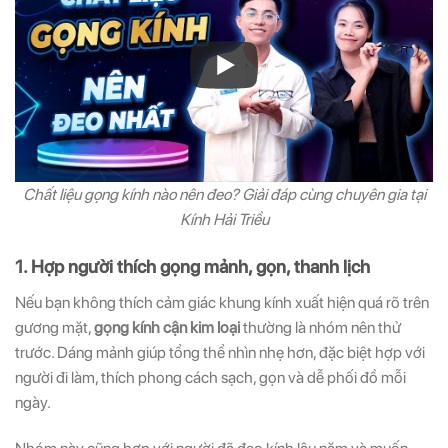
Chất liệu gọng kính nào nên đeo? Giải đáp cùng chuyên gia tại
Kính Hải Triều
1. Hợp người thích gọng mảnh, gọn, thanh lịch
Nếu bạn không thích cảm giác khung kính xuất hiện quá rõ trên
gương mặt,
gọng kính cận kim loại
thường là nhóm nên thử
trước. Dáng mảnh giúp tổng thể nhìn nhẹ hơn, đặc biệt hợp với
người đi làm, thích phong cách sạch, gọn và dễ phối đồ mỗi
ngày.