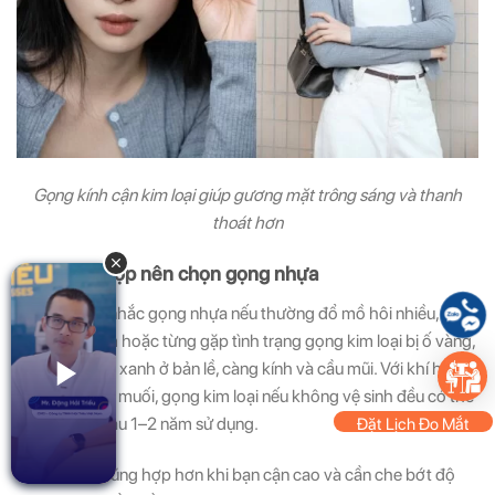
Gọng kính cận kim loại giúp gương mặt trông sáng và thanh
thoát hơn
2. Trường hợp nên chọn gọng nhựa
Bạn nên cân nhắc gọng nhựa nếu thường đổ mồ hôi nhiều, sống
mũi nhạy cảm hoặc từng gặp tình trạng gọng kim loại bị ố vàng,
tróc sơn, mốc xanh ở bản lề, càng kính và cầu mũi. Với khí hậu
ẩm và mồ hôi muối, gọng kim loại nếu không vệ sinh đều có thể
xuống màu sau 1–2 năm sử dụng.
Đặt Lịch Đo Mắt
Gọng nhựa cũng hợp hơn khi bạn cận cao và cần che bớt độ