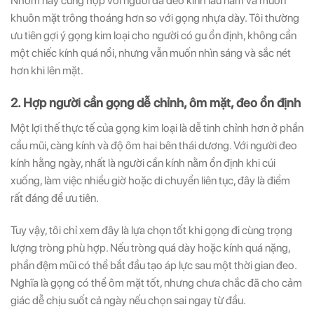
Nhóm này cũng hợp với người đã đeo kính lâu năm và muốn
khuôn mặt trông thoáng hơn so với gọng nhựa dày. Tôi thường
ưu tiên gợi ý gọng kim loại cho người có gu ổn định, không cần
một chiếc kính quá nổi, nhưng vẫn muốn nhìn sáng và sắc nét
hơn khi lên mặt.
2. Hợp người cần gọng dễ chỉnh, ôm mặt, đeo ổn định
Một lợi thế thực tế của gọng kim loại là dễ tinh chỉnh hơn ở phần
cầu mũi, càng kính và độ ôm hai bên thái dương. Với người đeo
kính hằng ngày, nhất là người cần kính nằm ổn định khi cúi
xuống, làm việc nhiều giờ hoặc di chuyển liên tục, đây là điểm
rất đáng để ưu tiên.
Tuy vậy, tôi chỉ xem đây là lựa chọn tốt khi gọng đi cùng trọng
lượng tròng phù hợp. Nếu tròng quá dày hoặc kính quá nặng,
phần đệm mũi có thể bắt đầu tạo áp lực sau một thời gian đeo.
Nghĩa là gọng có thể ôm mặt tốt, nhưng chưa chắc đã cho cảm
giác dễ chịu suốt cả ngày nếu chọn sai ngay từ đầu.