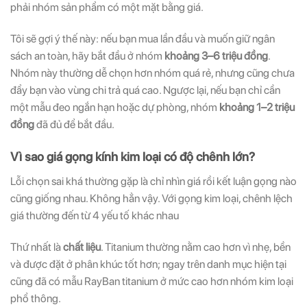
phải nhóm sản phẩm có một mặt bằng giá.
Tôi sẽ gợi ý thế này: nếu bạn mua lần đầu và muốn giữ ngân
sách an toàn, hãy bắt đầu ở nhóm
khoảng 3–6 triệu đồng
.
Nhóm này thường dễ chọn hơn nhóm quá rẻ, nhưng cũng chưa
đẩy bạn vào vùng chi trả quá cao. Ngược lại, nếu bạn chỉ cần
một mẫu đeo ngắn hạn hoặc dự phòng, nhóm
khoảng 1–2 triệu
đồng
đã đủ để bắt đầu.
Vì sao giá gọng kính kim loại có độ chênh lớn?
Lỗi chọn sai khá thường gặp là chỉ nhìn giá rồi kết luận gọng nào
cũng giống nhau. Không hẳn vậy. Với gọng kim loại, chênh lệch
giá thường đến từ 4 yếu tố khác nhau
Thứ nhất là
chất liệu
. Titanium thường nằm cao hơn vì nhẹ, bền
và được đặt ở phân khúc tốt hơn; ngay trên danh mục hiện tại
cũng đã có mẫu RayBan titanium ở mức cao hơn nhóm kim loại
phổ thông.