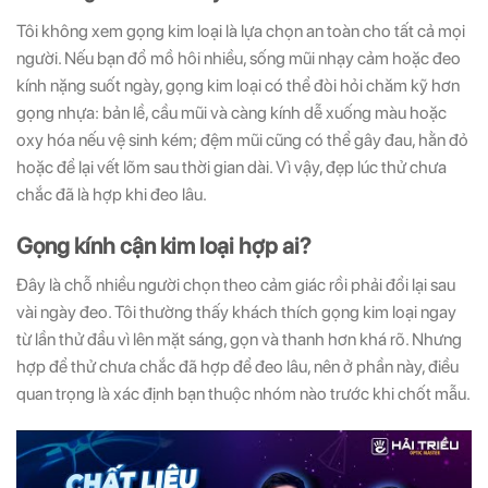
Tôi không xem gọng kim loại là lựa chọn an toàn cho tất cả mọi
người. Nếu bạn đổ mồ hôi nhiều, sống mũi nhạy cảm hoặc đeo
kính nặng suốt ngày, gọng kim loại có thể đòi hỏi chăm kỹ hơn
gọng nhựa: bản lề, cầu mũi và càng kính dễ xuống màu hoặc
oxy hóa nếu vệ sinh kém; đệm mũi cũng có thể gây đau, hằn đỏ
hoặc để lại vết lõm sau thời gian dài. Vì vậy, đẹp lúc thử chưa
chắc đã là hợp khi đeo lâu.
Gọng kính cận kim loại hợp ai?
Đây là chỗ nhiều người chọn theo cảm giác rồi phải đổi lại sau
vài ngày đeo. Tôi thường thấy khách thích gọng kim loại ngay
từ lần thử đầu vì lên mặt sáng, gọn và thanh hơn khá rõ. Nhưng
hợp để thử chưa chắc đã hợp để đeo lâu, nên ở phần này, điều
quan trọng là xác định bạn thuộc nhóm nào trước khi chốt mẫu.