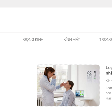
Skip
to
content
GỌNG KÍNH
KÍNH MÁT
TRÒNG
Loạ
nh
Kín
Loạn
còn 
Hải 