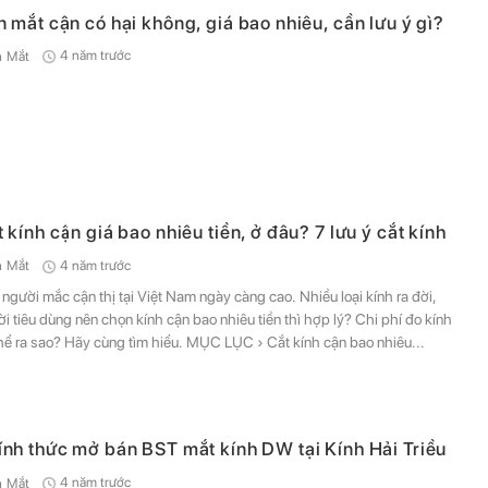
 mắt cận có hại không, giá bao nhiêu, cần lưu ý gì?
4 năm trước
h Mắt
 kính cận giá bao nhiêu tiền, ở đâu? 7 lưu ý cắt kính
4 năm trước
h Mắt
ệ người mắc cận thị tại Việt Nam ngày càng cao. Nhiều loại kính ra đời,
i tiêu dùng nên chọn kính cận bao nhiêu tiền thì hợp lý? Chi phí đo kính
hể ra sao? Hãy cùng tìm hiểu. MỤC LỤC › Cắt kính cận bao nhiêu...
ính thức mở bán BST mắt kính DW tại Kính Hải Triều
4 năm trước
h Mắt