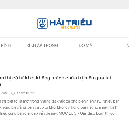
 KÍNH
KÍNH ÁP TRÒNG
ĐO MẮT
TI
ĐĂNG KÝ NGAY ĐỂ NHẬN
ĐĂNG KÝ NGAY ĐỂ NHẬN
Những thông tin hữu ích và ưu đãi quà tặng dành riêng cho bạn!
Những thông tin hữu ích & ưu đãi đặc biệt dành riêng cho bạn!
n thị có tự khỏi không, cách chữa trị hiệu quả tại
à
3 năm trước
h Mắt
 thị biết tới là một trong những tật khúc xạ phổ biến hiện nay. Nhiều bạn
ĐĂNG KÝ
ĐĂNG KÝ
không biết rằng loạn thị có tự khỏi không? Trong bài viết hôm nay, Kính
Triều cùng bạn giải đáp vấn đề này. MỤC LỤC › Giải đáp: Loạn thị có...
(Vui lòng check thư mục Promotion hoặc Spam nếu bạn không thấy email từ Hải Triều)
(Vui lòng check thư mục Promotion hoặc Spam nếu bạn không thấy email từ Hải Triều)