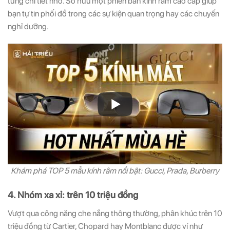
từng chi tiết nhỏ. Sở hữu một phiên bản kính râm cao cấp giúp
bạn tự tin phối đồ trong các sự kiện quan trọng hay các chuyến
nghỉ dưỡng.
Khám phá TOP 5 mẫu kính râm nổi bật: Gucci, Prada, Burberry
4. Nhóm xa xỉ: trên 10 triệu đồng
Vượt qua công năng che nắng thông thường, phân khúc trên 10
triệu đồng từ Cartier, Chopard hay Montblanc được ví như