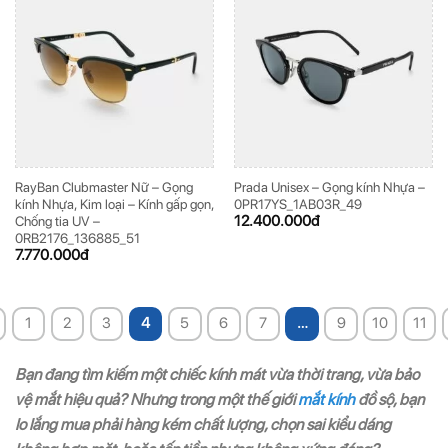
RayBan Clubmaster Nữ – Gọng
Prada Unisex – Gọng kính Nhựa –
kính Nhựa, Kim loại – Kính gấp gọn,
0PR17YS_1AB03R_49
12.400.000
đ
Chống tia UV –
0RB2176_136885_51
7.770.000
đ
1
2
3
4
5
6
7
…
9
10
11
Bạn đang tìm kiếm một chiếc kính mát vừa thời trang, vừa bảo
vệ mắt hiệu quả? Nhưng trong một thế giới
mắt kính
đồ sộ, bạn
lo lắng mua phải hàng kém chất lượng, chọn sai kiểu dáng