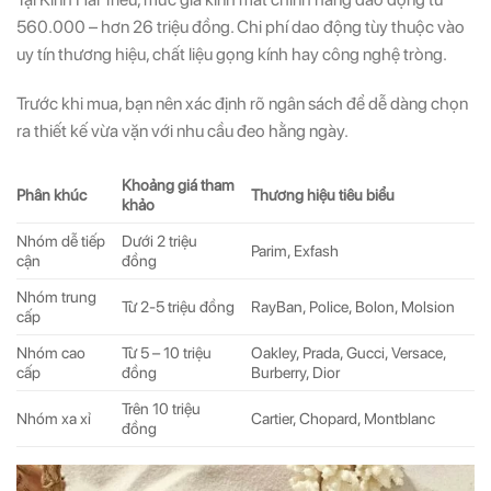
560.000 – hơn 26 triệu đồng. Chi phí dao động tùy thuộc vào
uy tín thương hiệu, chất liệu gọng kính hay công nghệ tròng.
Trước khi mua, bạn nên xác định rõ ngân sách để dễ dàng chọn
ra thiết kế vừa vặn với nhu cầu đeo hằng ngày.
Khoảng giá tham
Phân khúc
Thương hiệu tiêu biểu
khảo
Nhóm dễ tiếp
Dưới 2 triệu
Parim, Exfash
cận
đồng
Nhóm trung
Từ 2-5 triệu đồng
RayBan, Police, Bolon, Molsion
cấp
Nhóm cao
Từ 5 – 10 triệu
Oakley, Prada, Gucci, Versace,
cấp
đồng
Burberry, Dior
Trên 10 triệu
Nhóm xa xỉ
Cartier, Chopard, Montblanc
đồng