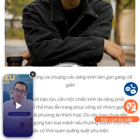
Nam giới thường ưa chuộng các dáng kính râm gọn gàng, tối
giản
Nếu bạn là người bận rộn, cần một chiếc kính đa năng phối
được với cả đồ thể thao lẫn trang phục công sở, nhóm gọng
gọn gàng này là phương án thích hợp. Dù vậy, bạn chưa nên
Đặt Lịch Đo Mắt
chọn các bản gọng kim loại mảnh nếu thường xuyên chơi thể
thao mạnh hoặc có thói quen quăng quật phụ kiện.