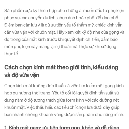
Sản phẩm cực kỳ thích hợp cho những ai muốn đầu tư phụ kiện
phục vụ các chuyến du lịch, chụp ảnh hoặc phối đồ dạo phố.
Điểm bạn cần lưu ý là dù ưu tiên yếu tố thẩm mỹ, chiếc kính vẫn
cần vừa vặn với khuôn mặt. Hãy xem xét kỹ độ nhẹ của gọng và
độ trong của mắt kính trước khi quyết định chi tiền, đảm bảo
món phụ kiện này mang lại sự thoải mái thực sự khi sử dụng
thực tế.
Cách chọn kính mát theo giới tính, kiểu dáng
và độ vừa vặn
Chọn kính mát không đơn thuần là việc tìm kiếm một gọng kính
hợp xu hướng thời trang. Yếu tố cốt lõi quyết định tần suất sử
dụng nằm ở độ tương thích giữa form kính với các đường nét
khuôn mặt. Việc thấu hiểu các tiêu chí chọn lựa dưới đây giúp
bạn nhanh chóng khoanh vùng được sản phẩm cho riêng mình.
1. Kính mát nam: ưu tiên form gọn, khỏe và dễ dùng