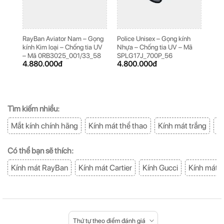
RayBan Aviator Nam – Gọng
Police Unisex – Gọng kính
Poli
kính Kim loại – Chống tia UV
Nhựa – Chống tia UV – Mã
loại
– Mã 0RB3025_001/33_58
SPLG17J_700P_56
Mã 
4.880.000
đ
4.800.000
đ
5.2
Tìm kiếm nhiều:
Mắt kính chính hãng
Kính mát thể thao
Kính mát trắng
K
Có thể bạn sẽ thích:
Kính mát RayBan
Kính mát Cartier
Kính Gucci
Kính mát 
Thứ tự theo điểm đánh giá