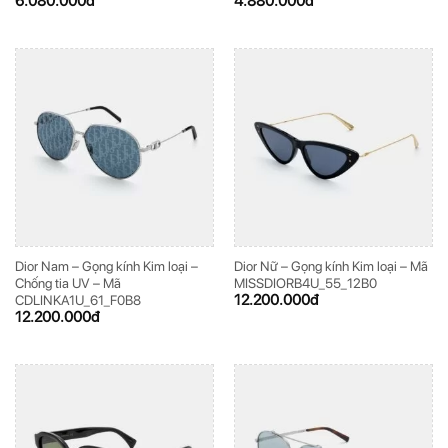
6.080.000
đ
4.880.000
đ
Dior Nam – Gọng kính Kim loại –
Dior Nữ – Gọng kính Kim loại – Mã
Chống tia UV – Mã
MISSDIORB4U_55_12B0
12.200.000
đ
CDLINKA1U_61_F0B8
12.200.000
đ