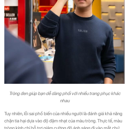
Tròng đen giúp bạn dễ dàng phối với nhiều trang phục khác
nhau
Tuy nhiên, lỗi sai phổ biến của nhiều người là đánh giá khả năng
chặn tia hại dựa vào độ đậm nhạt của màu tròng. Thực tế, màu
tròng kính chỉ hỗ trợ giảm cường độ ánh sáng đi vào mắt chứ