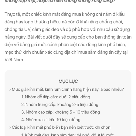
không hợp mặt, hoặc tốn tiền nhưng không xứng đáng?
Thực tế, một chiếc kính mát đáng mua không chỉ nằm ở kiểu
dáng hay logo thương hiệu, mà còn ở khả năng chống chói,
chống tia UV, cảm giác đeo và độ phù hợp với nhu cầu sử dụng
hằng ngày. Bài viết dưới đây sẽ cung cấp cho bạn thông tin toàn
diện về bảng giá mới, cách phân biệt các dòng kính phổ biến,
mẹo thử kính chuẩn xác cùng địa chỉ mua sắm đáng tin cậy tại
Việt Nam.
MỤC LỤC
› Mức giá kính mát, kính râm chính hãng hiện nay là bao nhiêu?
1. Nhóm dễ tiếp cận: dưới 2 triệu đồng
2. Nhóm trung cấp: khoảng 2-5 triệu đồng
3. Nhóm cao cấp: khoảng 5 – 10 triệu đồng
4. Nhóm xa xỉ: trên 10 triệu đồng
› Các loại kính mát phổ biến bạn nên biết trước khi chọn
1. Kính mát đen, kính râm đen: dễ phối đồ, ít lỗi mốt