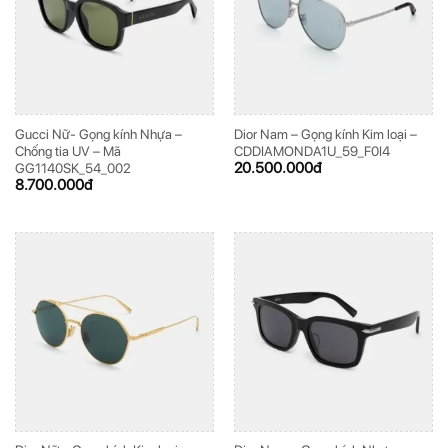
Gucci Nữ- Gọng kính Nhựa –
Dior Nam – Gọng kính Kim loại –
Chống tia UV – Mã
CDDIAMONDA1U_59_F0I4
20.500.000
đ
GG1140SK_54_002
8.700.000
đ