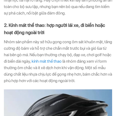
nhận lọc tia hại rõ ràng. Hãy chọn thiết kế này làm phương án an
toàn cho bộ sưu tập, nhưng bạn nên bỏ qua nếu đang tìm kiếm
sự phá cách, nổi bật giữa đám đông.
2. Kính mát thể thao: hợp người lái xe, đi biển hoặc
hoạt động ngoài trời
Nhóm sản phẩm này sở hữu gọng cong ôm sát khuôn mặt, tăng
cường độ bám và hỗ trợ che chắn mắt trước bụi và gió lùa từ
hai bên gò má. Nếu bạn thường chạy bộ, đạp xe, chơi golf hoặc
đi biển dài ngày,
kính mát thể thao
là nhóm đáng xem vì form
thường ôm chắc và ít xê dịch hơn khi vận động. Một số mẫu
dùng chất liệu nhựa chịu lực để gọng nhẹ hơn, bám chắc hơn và
phù hợp hơn với các hoạt động ngoài trời.