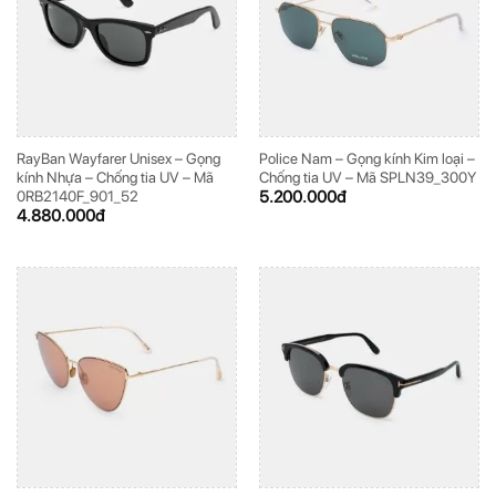
RayBan Wayfarer Unisex – Gọng
Police Nam – Gọng kính Kim loại –
kính Nhựa – Chống tia UV – Mã
Chống tia UV – Mã SPLN39_300Y
5.200.000
đ
0RB2140F_901_52
4.880.000
đ