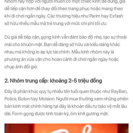
Nhóm này hợp với người muốn có một chiếc kính dễ dùng, giá
dễ tiếp cận hơn để thay đổi theo trang phục hoặc mang theo
khi đi chơi ngắn ngày. Các thương hiệu như Parim hay Exfash
sở hữu nhiều mẫu mã trẻ trung với mức chi phí tối ưu.
Dù giá dễ tiếp cận, gọng kính vẫn đảm bảo độ nhẹ, tạo sự thoải
mái cho khuôn mặt. Bạn dễ dàng sở hữu vài kiểu dáng khác
nhau mà không lo áp lực tài chính. Mẫu kính nhóm này là
phương án vừa vặn cho hoàn cảnh đi chơi ngắn ngày hoặc
chụp ảnh đổi gió.
2. Nhóm trung cấp: khoảng 2-5 triệu đồng
Đây là phân khúc quy tụ nhiều tên tuổi quen thuộc như RayBan,
Police, Bolon hay Molsion. Người mua thường xem những phiên
bản kính mát chính hãng tại đây là khoản đầu tư bảo vệ mắt lâu
dài. Form gọng được tính toán kỹ, ôm khít gương mặt.