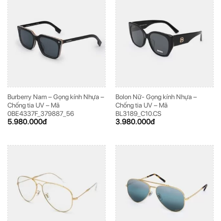
Burberry Nam – Gọng kính Nhựa –
Bolon Nữ- Gọng kính Nhựa –
Chống tia UV – Mã
Chống tia UV – Mã
0BE4337F_379887_56
BL3189_C10.CS
5.980.000
đ
3.980.000
đ