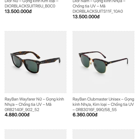
Dior Nữ – Gọng kính Kim loại –
Dior Nam – Gọng kính Nhựa –
DIORBLACKSUITR6U_B0C0
Chống tia UV – Mã
13.500.000
đ
DIORBLACKSUITS11F_10A0
13.500.000
đ
RayBan Wayfarer Nữ – Gọng kính
RayBan Clubmaster Unisex – Gọng
Nhựa – Chống tia UV – Mã
kính Nhựa, Kim loại – Chống tia UV
0RB2140F_902_52
– 0RB3016F_990/58_55
4.880.000
đ
6.360.000
đ