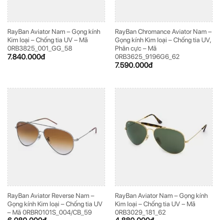
RayBan Aviator Nam – Gọng kính
RayBan Chromance Aviator Nam –
Kim loại – Chống tia UV – Mã
Gọng kính Kim loại – Chống tia UV,
0RB3825_001_GG_58
Phân cực – Mã
7.840.000
đ
0RB3625_9196G6_62
7.590.000
đ
RayBan Aviator Reverse Nam –
RayBan Aviator Nam – Gọng kính
Gọng kính Kim loại – Chống tia UV
Kim loại – Chống tia UV – Mã
– Mã 0RBR0101S_004/CB_59
0RB3029_181_62